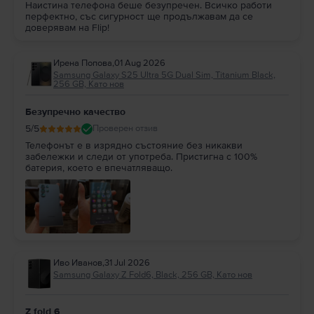
Наистина телефона беше безупречен. Всичко работи
перфектно, със сигурност ще продължавам да се
доверявам на Flip!
Ирена Попова
,
01 Aug 2026
Samsung Galaxy S25 Ultra 5G Dual Sim, Titanium Black,
256 GB, Като нов
Безупречно качество
5
/5
Проверен отзив
Телефонът е в изрядно състояние без никакви
забележки и следи от употреба. Пристигна с 100%
батерия, което е впечатляващо.
Иво Иванов
,
31 Jul 2026
Samsung Galaxy Z Fold6, Black, 256 GB, Като нов
Z fold 6