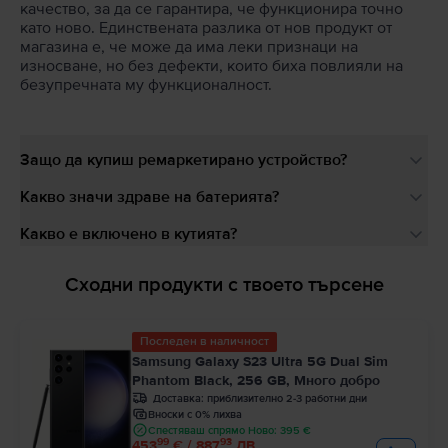
качество, за да се гарантира, че функционира точно
като ново. Единствената разлика от нов продукт от
магазина е, че може да има леки признаци на
износване, но без дефекти, които биха повлияли на
безупречната му функционалност.
Защо да купиш ремаркетирано устройство?
Какво значи здраве на батерията?
Какво е включено в кутията?
Сходни продукти с твоето търсене
Последен в наличност
Samsung Galaxy S23 Ultra 5G Dual Sim
Phantom Black, 256 GB, Много добро
Доставка:
приблизително 2-3 работни дни
Вноски с 0% лихва
Спестяваш спрямо Ново: 395 €
99
93
453
€ / 887
ЛВ