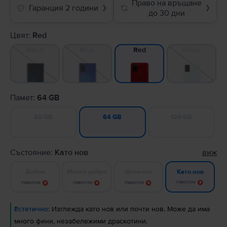
Право на връщане
Гаранция 2 години
❯
❯
до 30 дни
Цвят:
Red
Black
Blue
White
Red
Памет:
64 GB
32 GB
128 GB
64 GB
Състояние:
Като нов
виж
Добро
Много добро
Отлично
Като нов
Известие
Известие
Известие
Известие
Естетично:
Изглежда като нов или почти нов. Може да има
много фини, незабележими драскотини.