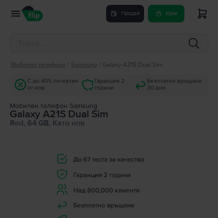
Продай
Купи
Мобилни телефони
/
Samsung
/
Galaxy A21S Dual Sim
С до 40% по-евтин
Гаранция 2
Безплатно връщане
от нов
години
30 дни
Мобилен телефон Samsung
Galaxy A21S Dual Sim
Red, 64 GB, Като нов