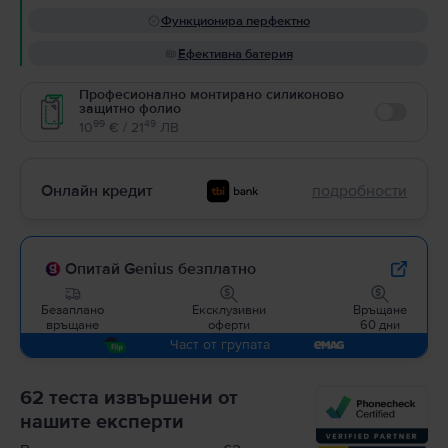
Функционира перфектно
Ефективна батерия
Професионално монтирано силиконово
защитно фолио
Enable
99
49
10
€ / 21
ЛВ
Онлайн кредит
подробности
Опитай Genius безплатно
Безаплано
Ексклузивни
Връщане
връщане
оферти
60 дни
Част от групата
62 теста извършени от
нашите експерти