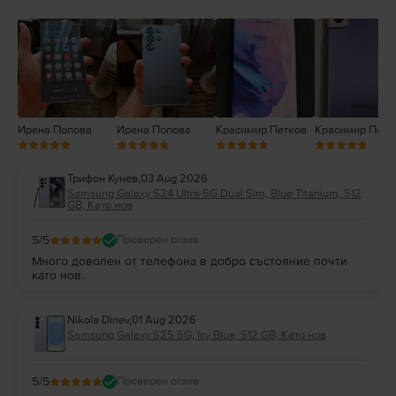
3
2
1
Ирена Попова
Ирена Попова
Красимир Петков
Красимир Петк
Трифон Кунев
,
03 Aug 2026
Samsung Galaxy S24 Ultra 5G Dual Sim, Blue Titanium, 512
GB, Като нов
5
/5
Проверен отзив
Много доволен от телефона в добро състояние почти
като нов.
Nikola Dinev
,
01 Aug 2026
Samsung Galaxy S25 5G, Icy Blue, 512 GB, Като нов
5
/5
Проверен отзив