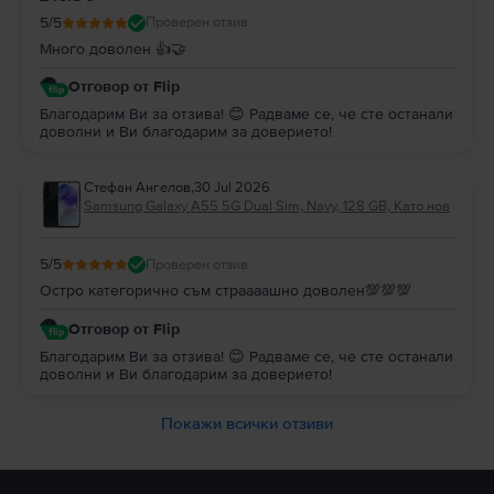
5
/5
Проверен отзив
Много доволен 👍🤝
Отговор от Flip
Благодарим Ви за отзива! 😊 Радваме се, че сте останали
доволни и Ви благодарим за доверието!
Стефан Ангелов
,
30 Jul 2026
Samsung Galaxy A55 5G Dual Sim, Navy, 128 GB, Като нов
5
/5
Проверен отзив
Остро категорично съм страааашно доволен💯💯💯
Отговор от Flip
Благодарим Ви за отзива! 😊 Радваме се, че сте останали
доволни и Ви благодарим за доверието!
Покажи всички отзиви