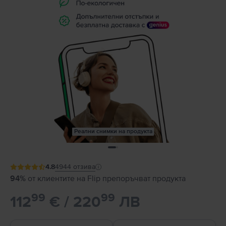
Реални снимки на продукта
4.8
4944
отзива
94%
от клиентите на Flip препоръчват продукта
99
99
112
€ / 220
ЛВ