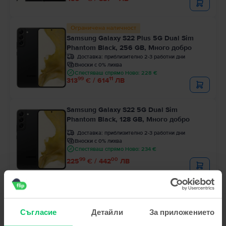
Ограничена наличност
Samsung Galaxy S22 Plus 5G Dual Sim
Phantom Black, 256 GB, Много добро
Доставка:
приблизително 2-3 работни дни
Вноски с 0% лихва
Спестяваш спрямо Ново: 228 €
99
11
313
€ / 614
ЛВ
Samsung Galaxy S22 5G Dual Sim
Phantom Black, 128 GB, Много добро
Доставка:
приблизително 2-3 работни дни
Вноски с 0% лихва
Спестяваш спрямо Ново: 234 €
99
00
225
€ / 442
ЛВ
Съгласие
Детайли
За приложението