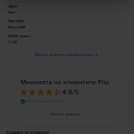
Цвят
Информация за безопасност на продукта
Red
Информация относно предупрежденията за безопасност
Тип SIM
свързани с продукта.
Nano-SIM
Моля, прочетете ръководството.
RAM памет
2 GB
Вижте всички спецификации
Мненията на клиентите Flip
4.8
/5
4944 проверени отзива
Всички ревюта
5
4
Снимки от клиенти