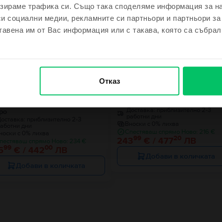
зираме трафика си. Също така споделяме информация за на
си социални медии, рекламните си партньори и партньори за
м се късметлия
Ограничена налич
тавена им от Вас информация или с такава, която са събрал
не се чувствам късметлия
Отказ
sung Galaxy S22 5G Dual Sim
Samsung Galaxy S22 5G
ntom Black, 128 GB, Много
Phantom Black, 128 GB, Отличн
Доставка:
приблизително 2-3
ро
работни дни
оставка:
приблизително 2-3
Вноски с 0% лихва
аботни дни
Спестяваш спрямо Ново: 216 €
носки с 0% лихва
99
20
243
€ / 477
ЛВ
пестяваш спрямо Ново: 234 €
99
00
5
€ / 442
ЛВ
Добави в количката
Добави в количката