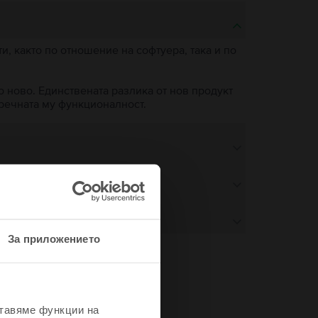
, както по отношение на софтуера, така и по
о ново. Единствената разлика от нов продукт
пречната му функционалност.
За приложението
не
ставяме функции на