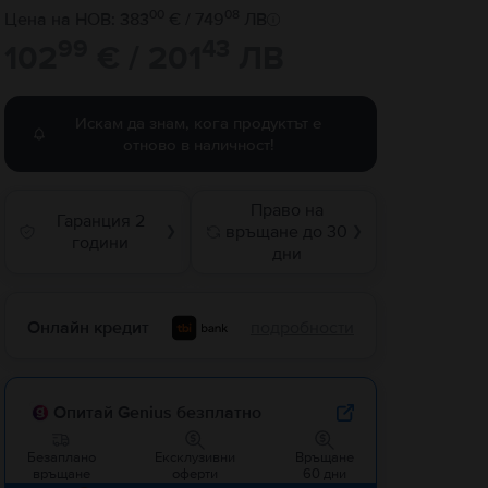
00
08
Цена на НОВ: 383
€ / 749
ЛВ
99
43
102
€ / 201
ЛВ
Искам да знам, кога продуктът е
отново в наличност!
Право на
Гаранция 2
връщане до 30
❯
❯
години
дни
Онлайн кредит
подробности
Опитай Genius безплатно
Безаплано
Ексклузивни
Връщане
връщане
оферти
60 дни