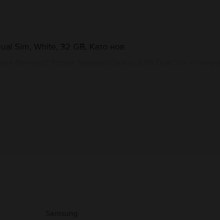
l Sim, White, 32 GB, Като нов
ва батерия? Тогава Samsung Galaxy A21S Dual Sim е перфек
мо в един, а в осем варианта за вътрешно съхранение! Ще 
2GB и 3GB RAM, 64GB и 3GB RAM, 64GB и 4GB RAM, 64GB и 6
разполага с комплект от четири основни камери, от 48MP, 
ра от 13MP, със същата производителност по отношение на 
се шегувах. Samsung Galaxy A21S Dual Sim има 5000 mAh ба
сервизиран употребяван Samsung Galaxy A21S Dual Sim от Fl
Информация за производителя
 свързани с продукта.
Samsung