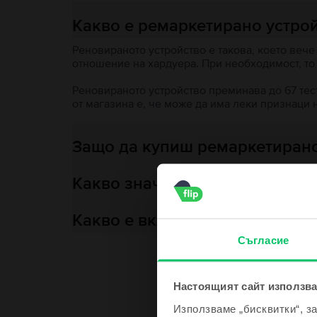
Какво е ремаркетирано устро
Реновираното устройство е такова, което вече
отношение на хардуера. При необходимост, то
Реновираното устройство преминава до 67 теста
от магазина е, че може да има леки признаци 
Защо да купиш ремаркетирано
Какво значи здраве на батери
Какво е включено в кутията?
Запиши с
Съгласие
Твоето следващо изг
ощ
Настоящият сайт използва
С
Използваме „бисквитки“, з