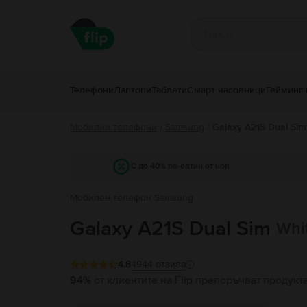
Телефони
Лаптопи
Таблети
Смарт часовници
Гейминг 
Мобилни телефони
Samsung
/
Galaxy A21S Dual Sim
/
С до 40% по-евтин от нов
Мобилен телефон Samsung
Galaxy A21S Dual Sim
Whi
4.8
4944
отзива
94%
от клиентите на Flip препоръчват продукт