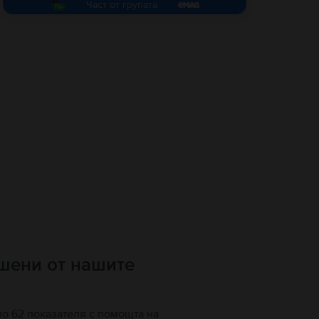
Част от групата
ршени от нашите
по 62 показателя с помощта на