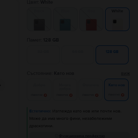
Цвят:
White
Black
Blue
Red
White
Памет:
128 GB
32 GB
64 GB
128 GB
Състояние:
Като нов
виж
Добро
Много
Отлично
Като нов
добро
Известие
Известие
Известие
Известие
Естетично:
Изглежда като нов или почти нов.
Може да има много фини, незабележими
драскотини.
Функционира перфектно