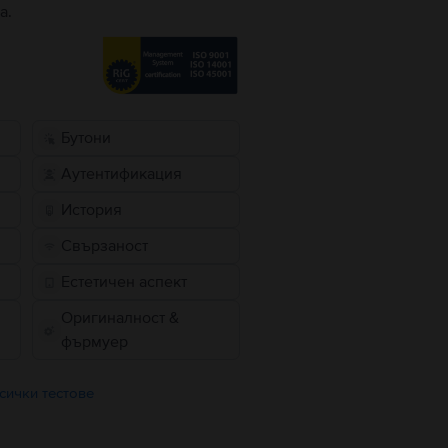
а.
Бутони
Аутентификация
История
Свързаност
Естетичен аспект
Оригиналност &
фърмуер
сички тестове