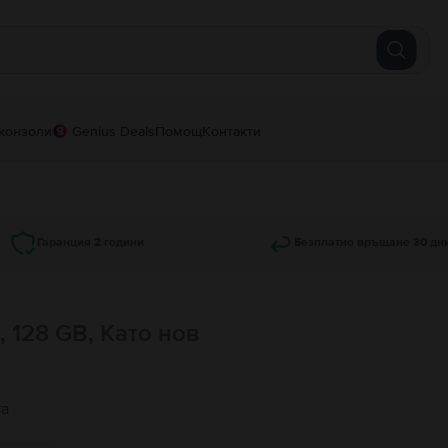
конзоли
Genius Deals
Помощ
Контакти
Гаранция 2 години
Безплатно връщане 30 дн
, 128 GB, Като нов
та