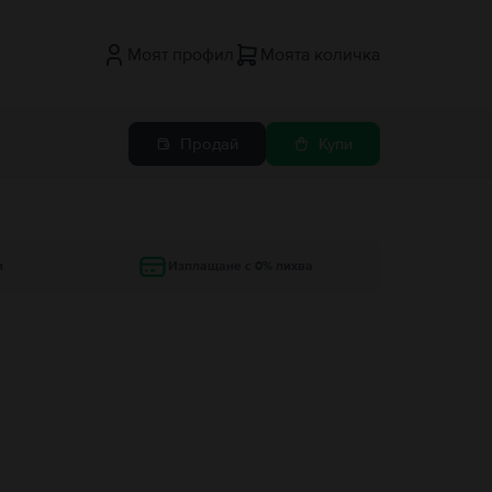
Моят профил
Моята количка
Продай
Купи
и
Изплащане с 0% лихва