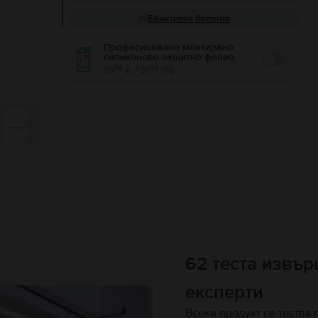
Ефективна батерия
Професионално монтирано
силиконово защитно фолио
Enable
99
49
10
€ / 21
ЛВ
62 теста извъ
експерти
Всеки продукт се тества 