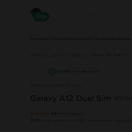
Телефони
Лаптопи
Таблети
Смарт часовници
Гейминг 
Мобилни телефони
Samsung
/
Galaxy A12 Dual Sim
/
С до 40% по-евтин от нов
Мобилен телефон Samsung
Galaxy A12 Dual Sim
White
4.8
4940
отзива
100%
от клиентите на Flip препоръчват продук