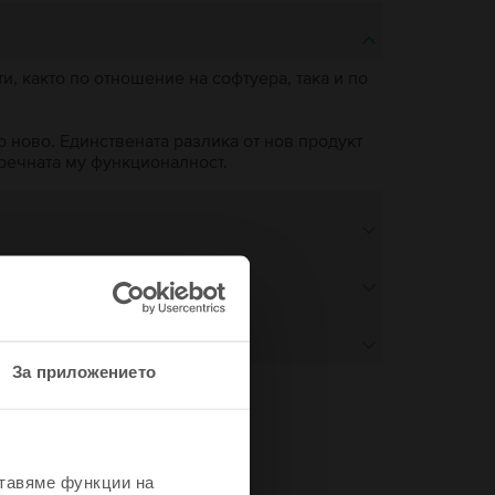
, както по отношение на софтуера, така и по
о ново. Единствената разлика от нов продукт
пречната му функционалност.
За приложението
не
ставяме функции на