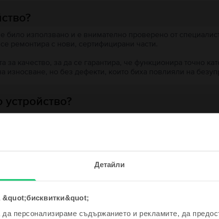
йство?
 е било използвано и е внимателно проверено от специалисти
 се ремонтира с нови, сертифицирани части.
 за качество, за да се гарантира, че функционира точно кат
на износване, но без дефекти, които биха повлияли на безу
 устройство?
ята?
е и спечели!
Детайли
одно устройство ще бъде дори
е по-евтино!
 &quot;бисквитки&quot;
ходни продукти с твоето търсе
а да персонализираме съдържанието и рекламите, да предо