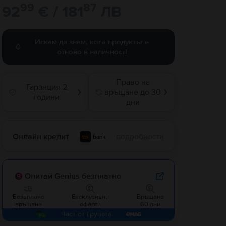
99
87
92
€ / 181
ЛВ
Искам да знам, кога продуктът е
отново в наличност!
Право на
Гаранция 2
връщане до 30
❯
❯
години
дни
Онлайн кредит
подробности
Опитай Genius безплатно
Безаплано
Ексклузивни
Връщане
връщане
оферти
60 дни
Част от групата