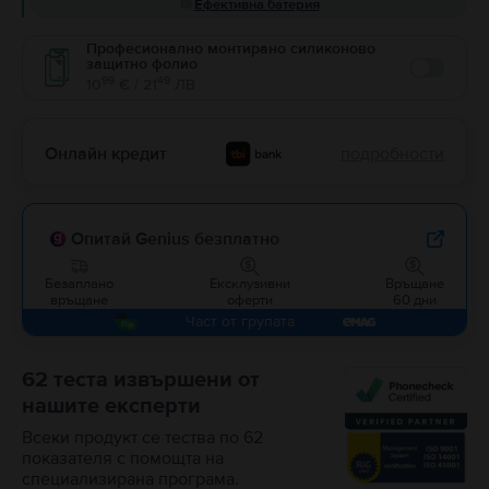
Ефективна батерия
Професионално монтирано силиконово
защитно фолио
Enable
99
49
10
€ / 21
ЛВ
Онлайн кредит
подробности
Опитай Genius безплатно
Безаплано
Ексклузивни
Връщане
връщане
оферти
60 дни
Част от групата
62 теста извършени от
нашите експерти
Всеки продукт се тества по 62
показателя с помощта на
специализирана програма.