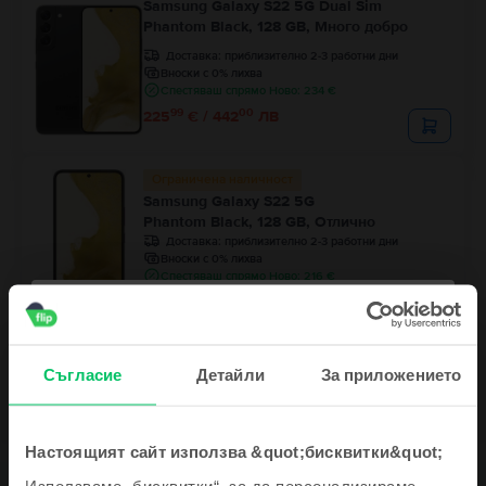
Samsung Galaxy S22 5G Dual Sim
Phantom Black, 128 GB, Много добро
Доставка:
приблизително 2-3 работни дни
Вноски с 0% лихва
Спестяваш спрямо Ново: 234 €
99
00
225
€ / 442
ЛВ
Ограничена наличност
Samsung Galaxy S22 5G
Phantom Black, 128 GB, Отлично
Доставка:
приблизително 2-3 работни дни
Вноски с 0% лихва
Спестяваш спрямо Ново: 216 €
99
20
243
€ / 477
ЛВ
Съгласие
Детайли
За приложението
Настоящият сайт използва &quot;бисквитки&quot;
Използваме „бисквитки“, за да персонализираме