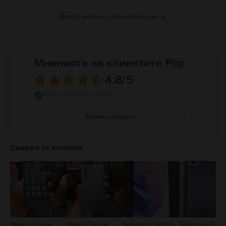
Вижте всички спецификации
Мненията на клиентите Flip
4.8
/5
4944 проверени отзива
Всички ревюта
5
4
Снимки от клиенти
3
2
1
Ирена Попова
Ирена Попова
Красимир Петков
Красимир Петк