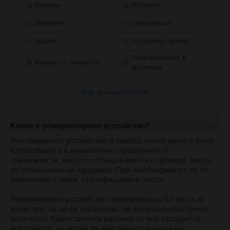
Камери
История
Батерия
Свързаност
Аудио
Естетичен аспект
Оригиналност &
Контакт с течности
фърмуер
Виж всички тестове
Какво е ремаркетирано устройство?
Реновираното устройство е такова, което вече е било
използвано и е внимателно проверено от
специалисти, както по отношение на софтуера, така и
по отношение на хардуера. При необходимост, то се
ремонтира с нови, сертифицирани части.
Реновираното устройство преминава до 67 теста за
качество, за да се гарантира, че функционира точно
като ново. Единствената разлика от нов продукт от
магазина е, че може да има леки признаци на