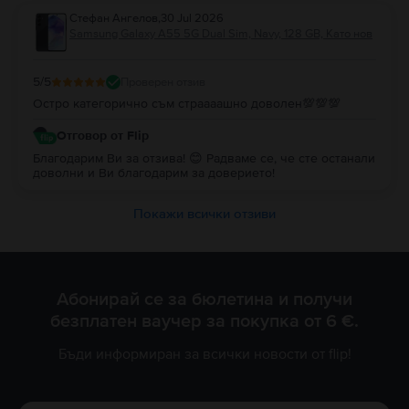
Стефан Ангелов
,
30 Jul 2026
Samsung Galaxy A55 5G Dual Sim, Navy, 128 GB, Като нов
5
/5
Проверен отзив
Остро категорично съм страааашно доволен💯💯💯
Отговор от Flip
Благодарим Ви за отзива! 😊 Радваме се, че сте останали
доволни и Ви благодарим за доверието!
Покажи всички отзиви
Абонирай се за бюлетина и получи
безплатен ваучер за покупка от 6 €.
Бъди информиран за всички новости от flip!