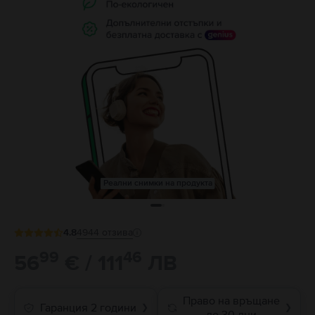
Реални снимки на продукта
4.8
4944
отзива
99
46
56
€ / 111
ЛВ
Право на връщане
Гаранция 2 години
❯
❯