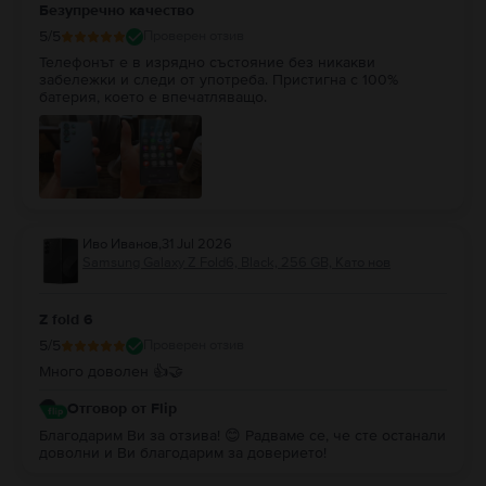
Безупречно качество
5
/5
Проверен отзив
Телефонът е в изрядно състояние без никакви
забележки и следи от употреба. Пристигна с 100%
батерия, което е впечатляващо.
Иво Иванов
,
31 Jul 2026
Samsung Galaxy Z Fold6, Black, 256 GB, Като нов
Z fold 6
5
/5
Проверен отзив
Много доволен 👍🤝
Отговор от Flip
Благодарим Ви за отзива! 😊 Радваме се, че сте останали
доволни и Ви благодарим за доверието!