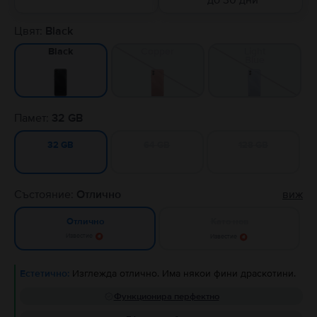
до 30 дни
Цвят:
Black
Copper
Light
Black
Blue
Памет:
32 GB
64 GB
128 GB
32 GB
Състояние:
Отлично
виж
Като нов
Отлично
Известие
Известие
Естетично:
Изглежда отлично. Има някои фини драскотини.
Функционира перфектно