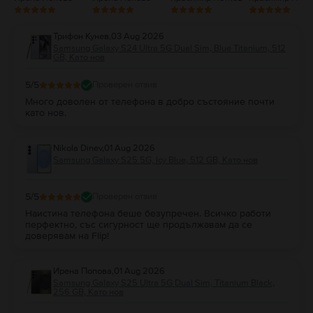
Трифон Кунев
,
03 Aug 2026
Samsung Galaxy S24 Ultra 5G Dual Sim, Blue Titanium, 512
GB, Като нов
5
/5
Проверен отзив
Много доволен от телефона в добро състояние почти
като нов.
Nikola Dinev
,
01 Aug 2026
Samsung Galaxy S25 5G, Icy Blue, 512 GB, Като нов
5
/5
Проверен отзив
Наистина телефона беше безупречен. Всичко работи
перфектно, със сигурност ще продължавам да се
доверявам на Flip!
Ирена Попова
,
01 Aug 2026
Samsung Galaxy S25 Ultra 5G Dual Sim, Titanium Black,
256 GB, Като нов