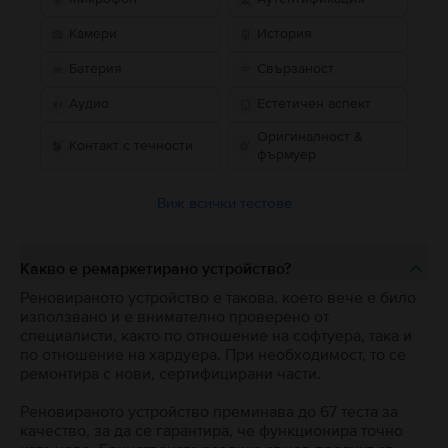
Камери
История
Батерия
Свързаност
Аудио
Естетичен аспект
Оригиналност &
Контакт с течности
фърмуер
Виж всички тестове
Какво е ремаркетирано устройство?
Реновираното устройство е такова, което вече е било
използвано и е внимателно проверено от
специалисти, както по отношение на софтуера, така и
по отношение на хардуера. При необходимост, то се
ремонтира с нови, сертифицирани части.
Реновираното устройство преминава до 67 теста за
качество, за да се гарантира, че функционира точно