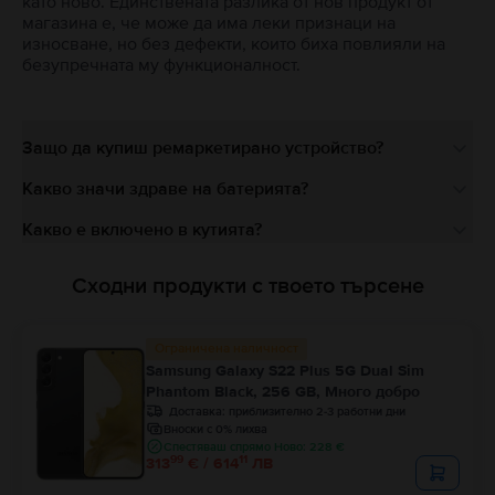
като ново. Единствената разлика от нов продукт от
магазина е, че може да има леки признаци на
износване, но без дефекти, които биха повлияли на
безупречната му функционалност.
Защо да купиш ремаркетирано устройство?
Какво значи здраве на батерията?
Какво е включено в кутията?
Сходни продукти с твоето търсене
Ограничена наличност
Samsung Galaxy S22 Plus 5G Dual Sim
Phantom Black, 256 GB, Много добро
Доставка:
приблизително 2-3 работни дни
Вноски с 0% лихва
Спестяваш спрямо Ново: 228 €
99
11
313
€ / 614
ЛВ