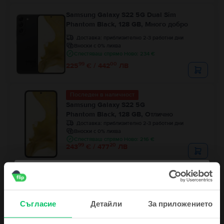
Samsung Galaxy S22 5G Dual Sim
Phantom Black, 128 GB, Много добро
Доставка:
приблизително 2-3 работни дни
Вноски с 0% лихва
Спестяваш спрямо Ново: 234 €
99
00
225
€ / 442
ЛВ
Последен в наличност
Samsung Galaxy S22 5G
Phantom Black, 128 GB, Отлично
Доставка:
приблизително 2-3 работни дни
Вноски с 0% лихва
Спестяваш спрямо Ново: 216 €
99
20
243
€ / 477
ЛВ
Съгласие
Детайли
За приложението