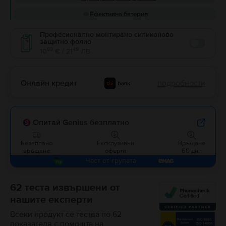
Ефективна батерия
Професионално монтирано силиконово
защитно фолио
Enable
99
49
10
€ / 21
ЛВ
Онлайн кредит
подробности
Опитай Genius безплатно
Безаплано
Ексклузивни
Връщане
връщане
оферти
60 дни
Част от групата
62 теста извършени от
нашите експерти
Всеки продукт се тества по 62
показателя с помощта на