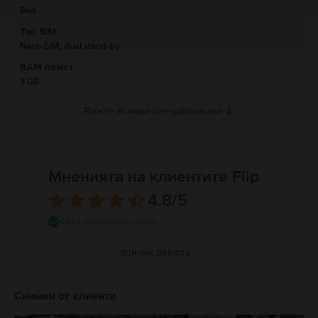
Red
Информация относно предупрежденията за безопасност
Тип SIM
свързани с продукта.
Nano-SIM, dual stand-by
Моля, прочетете ръководството.
RAM памет
3 GB
Вижте всички спецификации
Мненията на клиентите Flip
4.8
/5
4944 проверени отзива
Всички ревюта
5
4
Снимки от клиенти
3