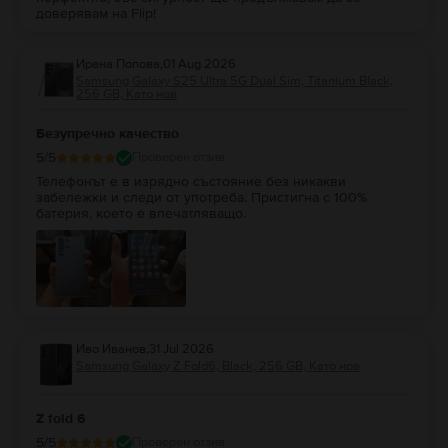
доверявам на Flip!
Ирена Попова
,
01 Aug 2026
Samsung Galaxy S25 Ultra 5G Dual Sim, Titanium Black,
256 GB, Като нов
Безупречно качество
5
/5
Проверен отзив
Телефонът е в изрядно състояние без никакви
забележки и следи от употреба. Пристигна с 100%
батерия, което е впечатляващо.
Иво Иванов
,
31 Jul 2026
Samsung Galaxy Z Fold6, Black, 256 GB, Като нов
Z fold 6
5
/5
Проверен отзив