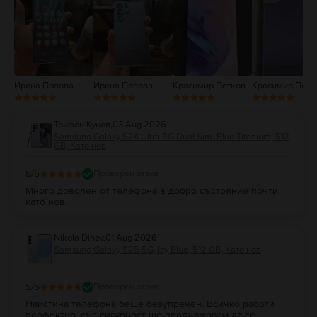
2
1
Ирена Попова
Ирена Попова
Красимир Петков
Красимир Петк
Трифон Кунев
,
03 Aug 2026
Samsung Galaxy S24 Ultra 5G Dual Sim, Blue Titanium, 512
GB, Като нов
5
/5
Проверен отзив
Много доволен от телефона в добро състояние почти
като нов.
Nikola Dinev
,
01 Aug 2026
Samsung Galaxy S25 5G, Icy Blue, 512 GB, Като нов
5
/5
Проверен отзив
Наистина телефона беше безупречен. Всичко работи
перфектно, със сигурност ще продължавам да се