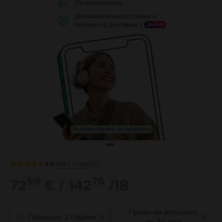
Реални снимки на продукта
4.8
4944
отзива
99
76
72
€ / 142
ЛВ
Право на връщане
Гаранция 2 години
❯
❯