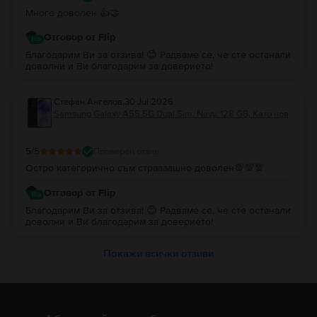
Много доволен 👍🤝
Отговор от Flip
Благодарим Ви за отзива! 😊 Радваме се, че сте останали
доволни и Ви благодарим за доверието!
Стефан Ангелов
,
30 Jul 2026
Samsung Galaxy A55 5G Dual Sim, Navy, 128 GB, Като нов
5
/5
Проверен отзив
Остро категорично съм страааашно доволен💯💯💯
Отговор от Flip
Благодарим Ви за отзива! 😊 Радваме се, че сте останали
доволни и Ви благодарим за доверието!
Покажи всички отзиви