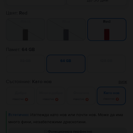
до 30 дни
Цвят:
Red
Black
Blue
Red
Памет:
64 GB
32 GB
128 GB
64 GB
Състояние:
Като нов
виж
Добро
Много добро
Отлично
Като нов
Известие
Известие
Известие
Известие
Естетично:
Изглежда като нов или почти нов. Може да има
много фини, незабележими драскотини.
Функционира перфектно