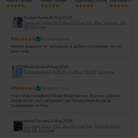
Ирена Попова
Ирена Попова
Красимир Петков
Красимир Петк
Трифон Кунев
,
03 Aug 2026
Samsung Galaxy S24 Ultra 5G Dual Sim, Blue Titanium, 512
GB, Като нов
5
/5
Проверен отзив
Много доволен от телефона в добро състояние почти
като нов.
Nikola Dinev
,
01 Aug 2026
Samsung Galaxy S25 5G, Icy Blue, 512 GB, Като нов
5
/5
Проверен отзив
Наистина телефона беше безупречен. Всичко работи
перфектно, със сигурност ще продължавам да се
доверявам на Flip!
Ирена Попова
,
01 Aug 2026
Samsung Galaxy S25 Ultra 5G Dual Sim, Titanium Black,
256 GB, Като нов