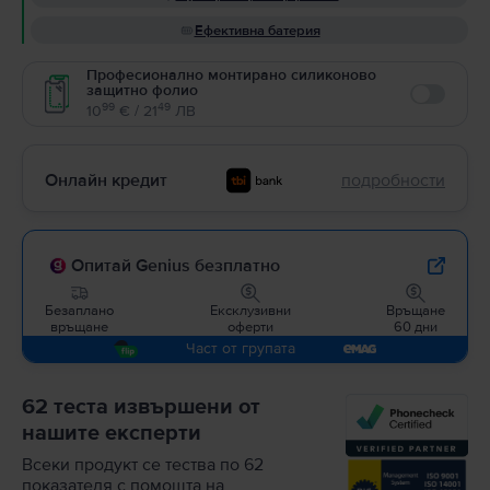
Ефективна батерия
Професионално монтирано силиконово
защитно фолио
Enable
99
49
10
€ / 21
ЛВ
Онлайн кредит
подробности
Опитай Genius безплатно
Безаплано
Ексклузивни
Връщане
връщане
оферти
60 дни
Част от групата
62 теста извършени от
нашите експерти
Всеки продукт се тества по 62
показателя с помощта на