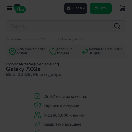
Продай
Купи
Мобилни телефони
/
Samsung
/
Galaxy A02s
С до 40% по-евтин
Гаранция 2
Безплатно връщане
от нов
години
30 дни
Мобилен телефон Samsung
Galaxy A02s
Blue, 32 GB, Много добро