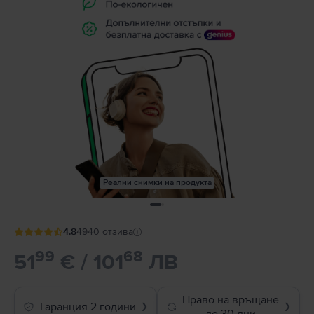
Реални снимки на продукта
4.8
4940
отзива
99
68
51
€ / 101
ЛВ
Право на връщане
Гаранция 2 години
❯
❯