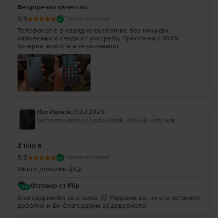
Безупречно качество
5
/5
Проверен отзив
Телефонът е в изрядно състояние без никакви
забележки и следи от употреба. Пристигна с 100%
батерия, което е впечатляващо.
Иво Иванов
,
31 Jul 2026
Samsung Galaxy Z Fold6, Black, 256 GB, Като нов
Z fold 6
5
/5
Проверен отзив
Много доволен 👍🤝
Отговор от Flip
Благодарим Ви за отзива! 😊 Радваме се, че сте останали
доволни и Ви благодарим за доверието!