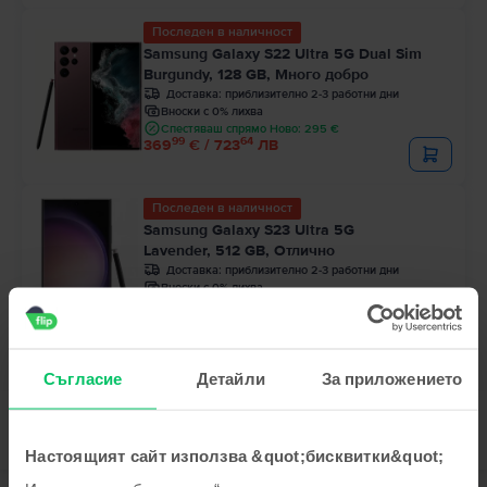
Последен в наличност
Samsung Galaxy S22 Ultra 5G Dual Sim
Burgundy, 128 GB, Много добро
Доставка:
приблизително 2-3 работни дни
Вноски с 0% лихва
Спестяваш спрямо Ново: 295 €
99
64
369
€ / 723
ЛВ
Последен в наличност
Samsung Galaxy S23 Ultra 5G
Lavender, 512 GB, Отлично
Доставка:
приблизително 2-3 работни дни
Вноски с 0% лихва
Спестяваш спрямо Ново: 400 €
99
90
499
€ / 977
ЛВ
Съгласие
Детайли
За приложението
Настоящият сайт използва &quot;бисквитки&quot;