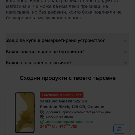
като ново. Единствената разлика от нов продукт от
магазина е, че може да има леки признаци на
износване, но без дефекти, които биха повлияли на
безупречната му функционалност.
Защо да купиш ремаркетирано устройство?
Какво значи здраве на батерията?
Какво е включено в кутията?
Сходни продукти с твоето търсене
Последен в наличност
Samsung Galaxy S22 5G
Phantom Black, 128 GB, Отлично
Доставка:
приблизително 2-3 работни дни
Вноски с 0% лихва
Спестяваш спрямо Ново: 216 €
99
20
243
€ / 477
ЛВ