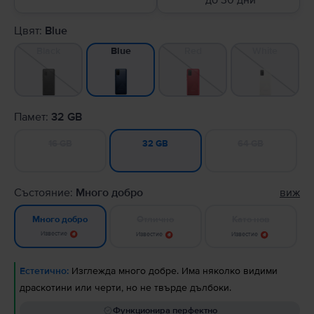
до 30 дни
Цвят:
Blue
Black
Red
White
Blue
Памет:
32 GB
16 GB
64 GB
32 GB
Състояние:
Много добро
виж
Отлично
Като нов
Много добро
Известие
Известие
Известие
Естетично:
Изглежда много добре. Има няколко видими
драскотини или черти, но не твърде дълбоки.
Функционира перфектно