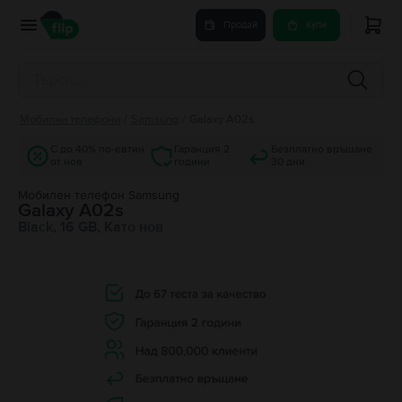
Продай
Купи
Мобилни телефони
/
Samsung
/
Galaxy A02s
С до 40% по-евтин
Гаранция 2
Безплатно връщане
от нов
години
30 дни
Мобилен телефон Samsung
Galaxy A02s
Black, 16 GB, Като нов