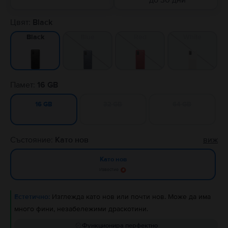
до 30 дни
Цвят:
Black
Blue
Red
White
Black
Памет:
16 GB
32 GB
64 GB
16 GB
Състояние:
Като нов
виж
Като нов
Известие
Естетично:
Изглежда като нов или почти нов. Може да има
много фини, незабележими драскотини.
Функционира перфектно