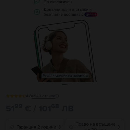
Реални снимки на продукта
4.8
4940
отзива
99
68
51
€ / 101
ЛВ
Право на връщане
Гаранция 2 години
❯
❯