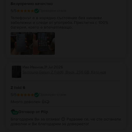
Безупречно качество
5
/5
Проверен отзив
Телефонът е в изрядно състояние без никакви
забележки и следи от употреба. Пристигна с 100%
батерия, което е впечатляващо.
Иво Иванов
,
31 Jul 2026
Samsung Galaxy Z Fold6, Black, 256 GB, Като нов
Z fold 6
5
/5
Проверен отзив
Много доволен 👍🤝
Отговор от Flip
Благодарим Ви за отзива! 😊 Радваме се, че сте останали
доволни и Ви благодарим за доверието!