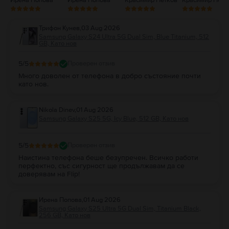
Трифон Кунев
,
03 Aug 2026
Samsung Galaxy S24 Ultra 5G Dual Sim, Blue Titanium, 512
GB, Като нов
5
/5
Проверен отзив
Много доволен от телефона в добро състояние почти
като нов.
Nikola Dinev
,
01 Aug 2026
Samsung Galaxy S25 5G, Icy Blue, 512 GB, Като нов
5
/5
Проверен отзив
Наистина телефона беше безупречен. Всичко работи
перфектно, със сигурност ще продължавам да се
доверявам на Flip!
Ирена Попова
,
01 Aug 2026
Samsung Galaxy S25 Ultra 5G Dual Sim, Titanium Black,
256 GB, Като нов