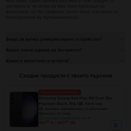
като ново. Единствената разлика от нов продукт от
магазина е, че може да има леки признаци на
износване, но без дефекти, които биха повлияли на
безупречната му функционалност.
Защо да купиш ремаркетирано устройство?
Какво значи здраве на батерията?
Какво е включено в кутията?
Сходни продукти с твоето търсене
Последен в наличност
Samsung Galaxy S23 Plus 5G Dual Sim
Phantom Black, 512 GB, Като нов
Доставка:
приблизително 2-3 работни дни
Вноски с 0% лихва
Спестяваш спрямо Ново: 487 €
99
49
463
€ / 907
ЛВ