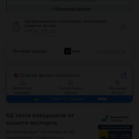
Ефективна батерия
Професионално монтирано силиконово
защитно фолио
Enable
99
49
10
€ / 21
ЛВ
Онлайн кредит
подробности
Опитай Genius безплатно
Безаплано
Ексклузивни
Връщане
връщане
оферти
60 дни
Част от групата
62 теста извършени от
нашите експерти
Всеки продукт се тества по 62
показателя с помощта на