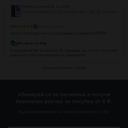
Стефан Ангелов
,
30 Jul 2026
Samsung Galaxy A55 5G Dual Sim, Navy, 128 GB, Като нов
5
/5
Проверен отзив
Остро категорично съм страааашно доволен💯💯💯
Отговор от Flip
Благодарим Ви за отзива! 😊 Радваме се, че сте останали
доволни и Ви благодарим за доверието!
Покажи всички отзиви
Абонирай се за бюлетина и получи
безплатен ваучер за покупка от 6 €.
Бъди информиран за всички новости от flip!