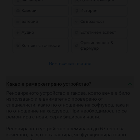
Камери
История
Батерия
Свързаност
Аудио
Естетичен аспект
Оригиналност &
Контакт с течности
фърмуер
Виж всички тестове
Какво е ремаркетирано устройство?
Реновираното устройство е такова, което вече е било
използвано и е внимателно проверено от
специалисти, както по отношение на софтуера, така и
по отношение на хардуера. При необходимост, то се
ремонтира с нови, сертифицирани части.
Реновираното устройство преминава до 67 теста за
качество, за да се гарантира, че функционира точно