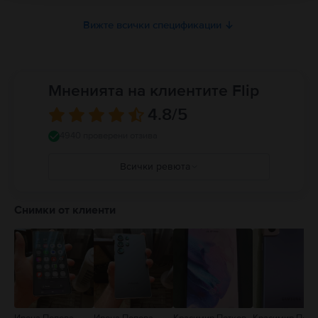
Вижте всички спецификации
Мненията на клиентите Flip
4.8
/5
4940 проверени отзива
Всички ревюта
5
4
Снимки от клиенти
3
2
1
Ирена Попова
Ирена Попова
Красимир Петков
Красимир Петк