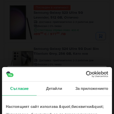
Последен в наличност
Samsung Galaxy S23 Ultra 5G
Lavender, 512 GB, Отлично
Доставка:
приблизително 2-3 работни дни
Вноски с 0% лихва
Спестяваш спрямо Ново: 400 €
99
90
499
€ / 977
ЛВ
Samsung Galaxy S24 Ultra 5G Dual Sim
Titanium Grey, 256 GB, Като нов
Доставка:
приблизително 2-3 работни дни
Вноски с 0% лихва
Спестяваш спрямо Ново: 204 €
99
83
659
€ / 1.290
ЛВ
Съгласие
Детайли
За приложението
Настоящият сайт използва &quot;бисквитки&quot;