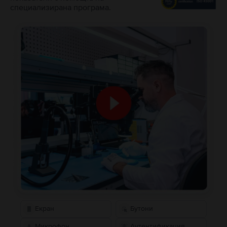
специализирана програма.
Екран
Бутони
Микрофон
Аутентификация