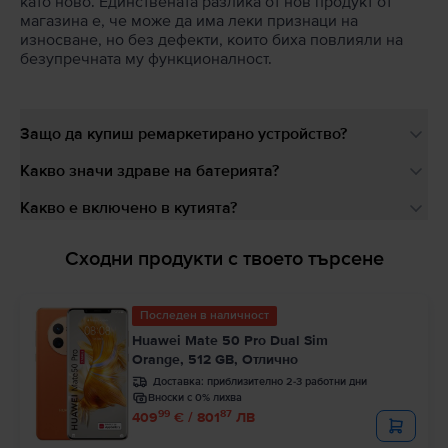
като ново. Единствената разлика от нов продукт от
магазина е, че може да има леки признаци на
износване, но без дефекти, които биха повлияли на
безупречната му функционалност.
Защо да купиш ремаркетирано устройство?
Какво значи здраве на батерията?
Какво е включено в кутията?
Сходни продукти с твоето търсене
Последен в наличност
Huawei Mate 50 Pro Dual Sim
Orange, 512 GB, Отлично
Доставка:
приблизително 2-3 работни дни
Вноски с 0% лихва
99
87
409
€ / 801
ЛВ