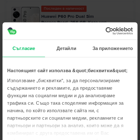
Последен в наличност
Huawei P60 Pro Dual Sim
Rococo Pearl, 256 GB, Като нов
Доставка:
приблизително 2-3 работни дни
Вноски с 0% лихва
99
64
369
€ / 723
ЛВ
Съгласие
Детайли
За приложението
Настоящият сайт използва &quot;бисквитки&quot;
Използваме „бисквитки“, за да персонализираме
съдържанието и рекламите, да предоставяме
функции на социални медии и да анализираме
Описание
трафика си. Също така споделяме информация за
Мобилен телефон Huawei P50 Pro Dual Sim, Golden Black, 256 GB,
начина, по който използвате сайта ни, с
Като нов
партньорските си социални медии, рекламните си
Виж повече
партньори и партньори за анализ, които може да я
комбинират с друга предоставена им от Вас
Информация за съответствие на продукта