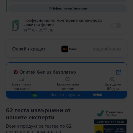
Ефективна батерия
Професионално монтирано силиконово
защитно фолио
Enable
99
32
14
€ / 29
ЛВ
Онлайн кредит
подробности
Опитай Genius безплатно
Безаплано
Ексклузивни
Връщане
връщане
оферти
60 дни
Част от групата
62 теста извършени от
нашите експерти
Всеки продукт се тества по 62
показателя с помощта на