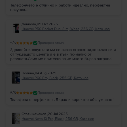
Телефончето е отлично и работи идеално, перфектна
покупка...
Даниела
,
05 Oct 2025
Huawei P50 Pocket Dual Sim, White, 256 GB, Като нов
5
/5
Проверен отзив
Здравейте,покупката ми се оказа страхотна,поръчах си я
от тук,защото цената и е в пъти по-малко от
реалната.Само ме притеснява,че много бързо загрява!
Полина
,
04 Aug 2025
Huawei P60 Pro, Black, 256 GB, Като нов
5
/5
Проверен отзив
Телефона е перфектен . Бързо и коректно обслужване !
Стоян качаков
,
20 Jul 2025
Huawei Nova 10 Pro, Black, 256 GB, Като нов