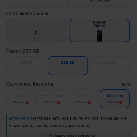
до 30 дни
Цвят:
Golden Black
Cocoa
Golden
Gold
Black
Памет:
256 GB
128 GB
512 GB
256 GB
Състояние:
Като нов
виж
Добро
Много добро
Отлично
Като нов
Известие
Известие
Известие
Известие
Естетично:
Изглежда като нов или почти нов. Може да има
много фини, незабележими драскотини.
Функционира перфектно