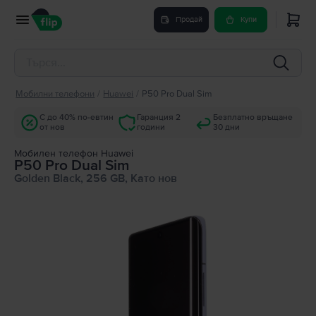
Продай
Купи
Мобилни телефони
/
Huawei
/
P50 Pro Dual Sim
С до 40% по-евтин
Гаранция 2
Безплатно връщане
от нов
години
30 дни
Мобилен телефон Huawei
P50 Pro Dual Sim
Golden Black, 256 GB, Като нов