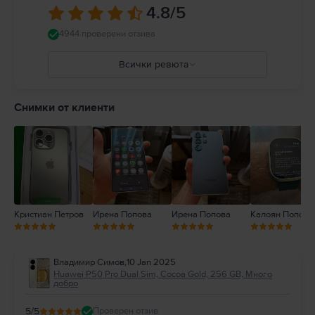
4.8
/5
4944 проверени отзива
Всички ревюта
5
4
Снимки от клиенти
3
2
1
Кристиан Петров
Ирена Попова
Ирена Попова
Калоян Попов
Владимир Симов
,
10 Jan 2025
Huawei P50 Pro Dual Sim, Cocoa Gold, 256 GB, Много
добро
5
/5
Проверен отзив