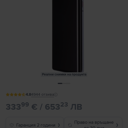
Реални снимки на продукта
4.8
4944
отзива
99
23
333
€ / 653
ЛВ
Право на връщане
Гаранция 2 години
❯
❯