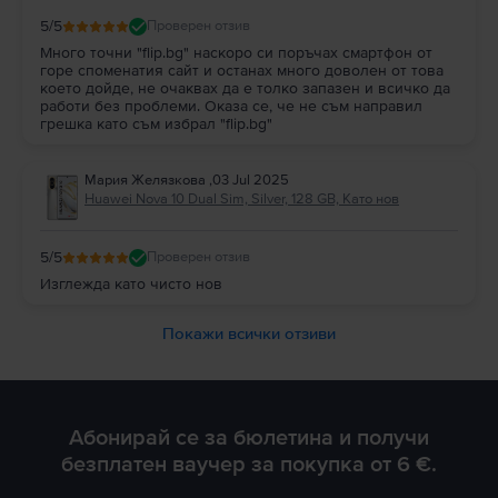
5
/5
Проверен отзив
Много точни "flip.bg" наскоро си поръчах смартфон от
горе споменатия сайт и останах много доволен от това
което дойде, не очаквах да е толко запазен и всичко да
работи без проблеми. Оказа се, че не съм направил
грешка като съм избрал "flip.bg"
Мария Желязкова
,
03 Jul 2025
Huawei Nova 10 Dual Sim, Silver, 128 GB, Като нов
5
/5
Проверен отзив
Изглежда като чисто нов
Покажи всички отзиви
Абонирай се за бюлетина и получи
безплатен ваучер за покупка от 6 €.