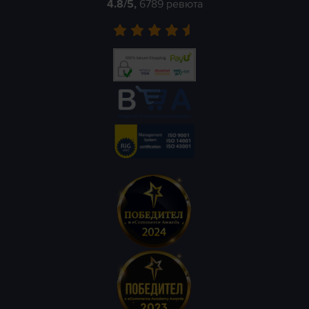
4.8
/5,
6789
ревюта