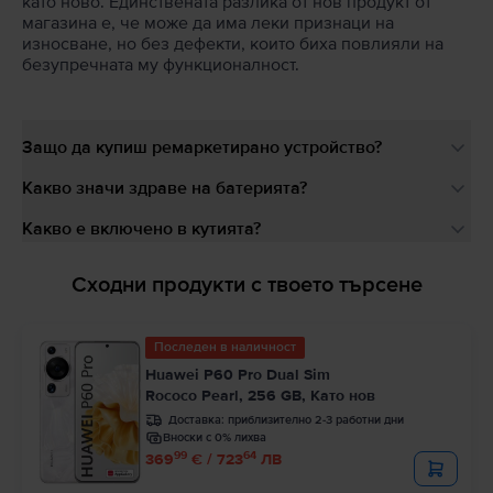
като ново. Единствената разлика от нов продукт от
магазина е, че може да има леки признаци на
износване, но без дефекти, които биха повлияли на
безупречната му функционалност.
Защо да купиш ремаркетирано устройство?
Какво значи здраве на батерията?
Какво е включено в кутията?
Сходни продукти с твоето търсене
Последен в наличност
Huawei P60 Pro Dual Sim
Rococo Pearl, 256 GB, Като нов
Доставка:
приблизително 2-3 работни дни
Вноски с 0% лихва
99
64
369
€ / 723
ЛВ