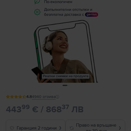
Реални снимки на продукта
4.8
4940
отзива
99
37
443
€ / 868
ЛВ
Право на връщане
Гаранция 2 години
❯
❯