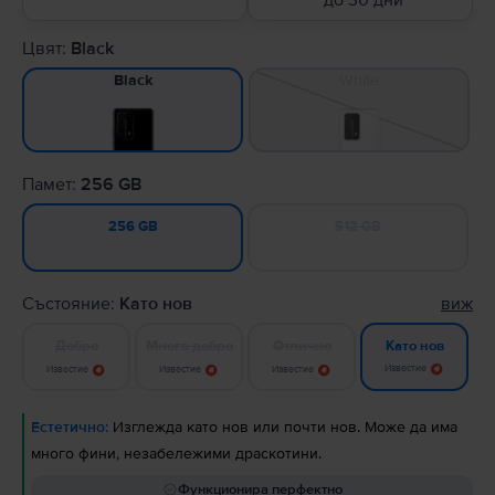
до 30 дни
Цвят:
Black
White
Black
Памет:
256 GB
512 GB
256 GB
Състояние:
Като нов
виж
Добро
Много добро
Отлично
Като нов
Известие
Известие
Известие
Известие
Естетично:
Изглежда като нов или почти нов. Може да има
много фини, незабележими драскотини.
Функционира перфектно