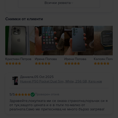
Всички ревюта
5
4
Снимки от клиенти
3
2
1
Кристиан Петров
Ирена Попова
Ирена Попова
Калоян Попов
Даниела
,
05 Oct 2025
Huawei P50 Pocket Dual Sim, White, 256 GB, Като нов
5
/5
Проверен отзив
Здравейте,покупката ми се оказа страхотна,поръчах си я
от тук,защото цената и е в пъти по-малко от
реалната.Само ме притеснява,че много бързо загрява!