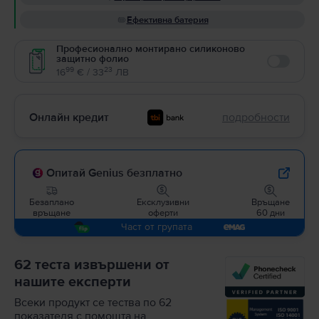
Ефективна батерия
Професионално монтирано силиконово
защитно фолио
Enable
99
23
16
€ / 33
ЛВ
Онлайн кредит
подробности
Опитай Genius безплатно
Безаплано
Ексклузивни
Връщане
връщане
оферти
60 дни
Част от групата
62 теста извършени от
нашите експерти
Всеки продукт се тества по 62
показателя с помощта на