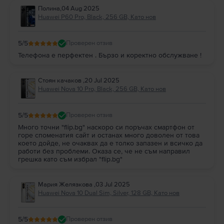
Полина
,
04 Aug 2025
Huawei P60 Pro, Black, 256 GB, Като нов
5
/5
Проверен отзив
Телефона е перфектен . Бързо и коректно обслужване !
Стоян качаков
,
20 Jul 2025
Huawei Nova 10 Pro, Black, 256 GB, Като нов
5
/5
Проверен отзив
Много точни "flip.bg" наскоро си поръчах смартфон от
горе споменатия сайт и останах много доволен от това
което дойде, не очаквах да е толко запазен и всичко да
работи без проблеми. Оказа се, че не съм направил
грешка като съм избрал "flip.bg"
Мария Желязкова
,
03 Jul 2025
Huawei Nova 10 Dual Sim, Silver, 128 GB, Като нов
5
/5
Проверен отзив