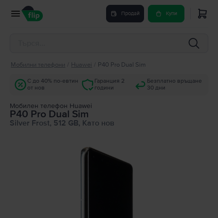
Продай
Купи
Мобилни телефони
/
Huawei
/
P40 Pro Dual Sim
С до 40% по-евтин
Гаранция 2
Безплатно връщане
от нов
години
30 дни
Мобилен телефон Huawei
P40 Pro Dual Sim
Silver Frost, 512 GB, Като нов