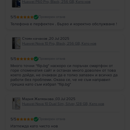
Huawei P60 Pro, Black, 256 GB, Като нов
5
/5
Проверен отзив
Телефона е перфектен . Бързо и коректно обслужване !
Стоян качаков
,
20 Jul 2025
Huawei Nova 10 Pro, Black, 256 GB, Като нов
5
/5
Проверен отзив
Много точни "flip.bg" наскоро си поръчах смартфон от
горе споменатия сайт и останах много доволен от това
което дойде, не очаквах да е толко запазен и всичко да
работи без проблеми. Оказа се, че не съм направил
грешка като съм избрал "flip.bg"
Мария Желязкова
,
03 Jul 2025
Huawei Nova 10 Dual Sim, Silver, 128 GB, Като нов
5
/5
Проверен отзив
Изглежда като чисто нов