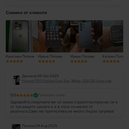
5
4
Снимки от клиенти
3
2
1
Кристиан Петров
Ирена Попова
Ирена Попова
Калоян Попов
Даниела
,
05 Oct 2025
Huawei P50 Pocket Dual Sim, White, 256 GB, Като нов
5
/5
Проверен отзив
Здравейте,покупката ми се оказа страхотна,поръчах си я
от тук,защото цената и е в пъти по-малко от
реалната.Само ме притеснява,че много бързо загрява!
Полина
,
04 Aug 2025