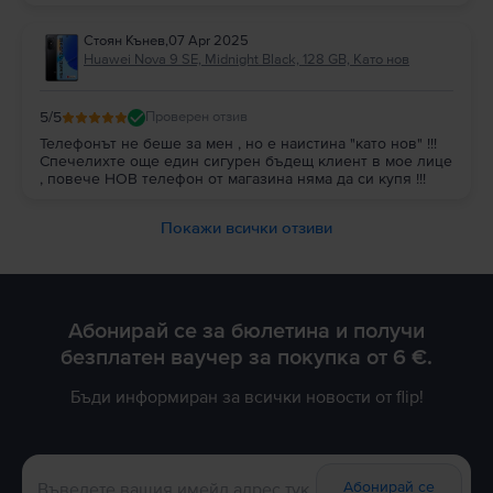
Стоян Кънев
,
07 Apr 2025
Huawei Nova 9 SE, Midnight Black, 128 GB, Като нов
5
/5
Проверен отзив
Телефонът не беше за мен , но е наистина "като нов" !!!
Спечелихте още един сигурен бъдещ клиент в мое лице
, повече НОВ телефон от магазина няма да си купя !!!
Покажи всички отзиви
Абонирай се за бюлетина и получи
безплатен ваучер за покупка от 6 €.
Бъди информиран за всички новости от flip!
Абонирай се