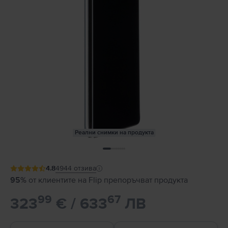
Реални снимки на продукта
4.8
4944
отзива
95%
от клиентите на Flip препоръчват продукта
99
67
323
€ / 633
ЛВ