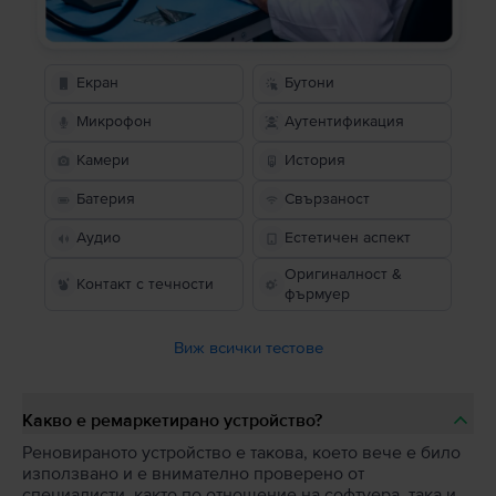
Екран
Бутони
Микрофон
Аутентификация
Камери
История
Батерия
Свързаност
Аудио
Естетичен аспект
Оригиналност &
Контакт с течности
фърмуер
Виж всички тестове
Какво е ремаркетирано устройство?
Реновираното устройство е такова, което вече е било
използвано и е внимателно проверено от
специалисти, както по отношение на софтуера, така и