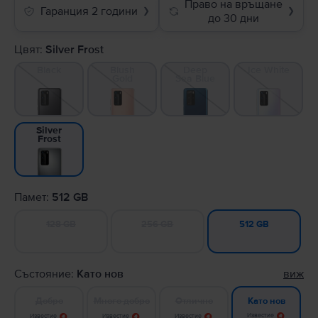
Право на връщане
Гаранция 2 години
❯
❯
до 30 дни
Цвят:
Silver Frost
Black
Blush
Deep
Ice White
Gold
Sea Blue
Silver
Frost
Памет:
512 GB
128 GB
256 GB
512 GB
Състояние:
Като нов
виж
Добро
Много добро
Отлично
Като нов
Известие
Известие
Известие
Известие