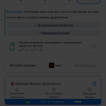
Естетично:
Изглежда като нов или почти нов. Може да има
много фини, незабележими драскотини.
Функционира перфектно
Ефективна батерия
Професионално монтирано силиконово
защитно фолио
Enable
99
32
14
€ / 29
ЛВ
Онлайн кредит
подробности
Опитай Genius безплатно
Безаплано
Ексклузивни
Връщане
връщане
оферти
60 дни
Част от групата