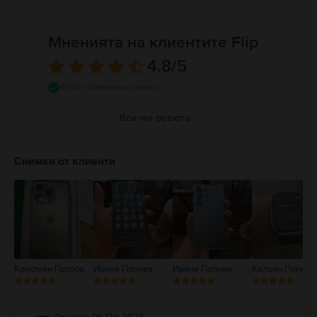
Мненията на клиентите Flip
4.8
/5
4940 проверени отзива
Всички ревюта
5
4
Снимки от клиенти
3
2
1
Кристиан Петров
Ирена Попова
Ирена Попова
Калоян Попов
Даниела
,
05 Oct 2025