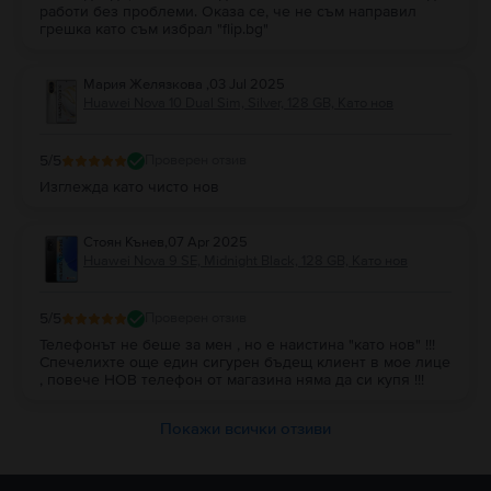
работи без проблеми. Оказа се, че не съм направил
грешка като съм избрал "flip.bg"
Мария Желязкова
,
03 Jul 2025
Huawei Nova 10 Dual Sim, Silver, 128 GB, Като нов
5
/5
Проверен отзив
Изглежда като чисто нов
Стоян Кънев
,
07 Apr 2025
Huawei Nova 9 SE, Midnight Black, 128 GB, Като нов
5
/5
Проверен отзив
Телефонът не беше за мен , но е наистина "като нов" !!!
Спечелихте още един сигурен бъдещ клиент в мое лице
, повече НОВ телефон от магазина няма да си купя !!!
Покажи всички отзиви