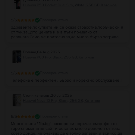
Huawei P50 Pocket Dual Sim, White, 256 GB, Като нов
5
/5
Проверен отзив
Здравейте,покупката ми се оказа страхотна,поръчах си я
от тук,защото цената и е в пъти по-малко от
реалната.Само ме притеснява,че много бързо загрява!
Полина
,
04 Aug 2025
Huawei P60 Pro, Black, 256 GB, Като нов
5
/5
Проверен отзив
Телефона е перфектен . Бързо и коректно обслужване !
Стоян качаков
,
20 Jul 2025
Huawei Nova 10 Pro, Black, 256 GB, Като нов
5
/5
Проверен отзив
Много точни "flip.bg" наскоро си поръчах смартфон от
горе споменатия сайт и останах много доволен от това
което дойде, не очаквах да е толко запазен и всичко да