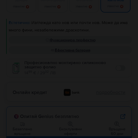
Като нов
Известие
Известие
Известие
Известие
Естетично:
Изглежда като нов или почти нов. Може да има
много фини, незабележими драскотини.
Функционира перфектно
Ефективна батерия
Професионално монтирано силиконово
защитно фолио
Enable
99
32
14
€ / 29
ЛВ
Онлайн кредит
подробности
Опитай Genius безплатно
Безаплано
Ексклузивни
Връщане
връщане
оферти
60 дни