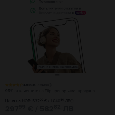
Реални снимки на продукта
4.8
4940
отзива
95%
от клиентите на Flip препоръчват продукта
00
50
Цена на НОВ: 532
€ / 1.040
ЛВ
99
82
297
€ / 582
ЛВ