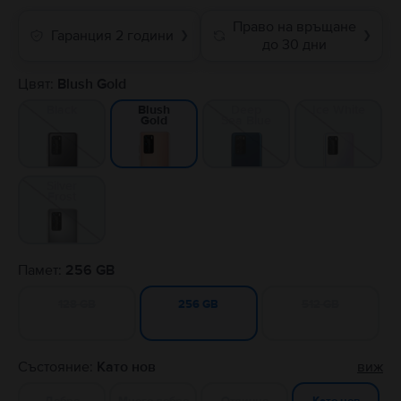
Право на връщане
Гаранция 2 години
❯
❯
до 30 дни
Цвят:
Blush Gold
Black
Deep
Ice White
Blush
Sea Blue
Gold
Silver
Frost
Памет:
256 GB
128 GB
512 GB
256 GB
Състояние:
Като нов
виж
Добро
Много добро
Отлично