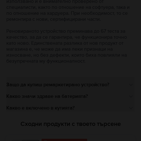
използвано и е внимателно проверено от
специалисти, както по отношение на софтуера, така и
по отношение на хардуера. При необходимост, то се
ремонтира с нови, сертифицирани части.
Реновираното устройство преминава до 67 теста за
качество, за да се гарантира, че функционира точно
като ново. Единствената разлика от нов продукт от
магазина е, че може да има леки признаци на
износване, но без дефекти, които биха повлияли на
безупречната му функционалност.
Защо да купиш ремаркетирано устройство?
Какво значи здраве на батерията?
Какво е включено в кутията?
Сходни продукти с твоето търсене