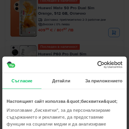
Последен в наличност
Huawei Mate 50 Pro Dual Sim
Orange, 512 GB, Отлично
Доставка:
приблизително 2-3 работни дни
Вноски с 0% лихва
99
87
409
€ / 801
ЛВ
Последен в наличност
Huawei P60 Pro Dual Sim
Rococo Pearl, 256 GB, Като нов
Доставка:
приблизително 2-3 работни дни
Вноски с 0% лихва
99
64
369
€ / 723
ЛВ
Съгласие
Детайли
За приложението
Настоящият сайт използва &quot;бисквитки&quot;
Използваме „бисквитки“, за да персонализираме
съдържанието и рекламите, да предоставяме
функции на социални медии и да анализираме