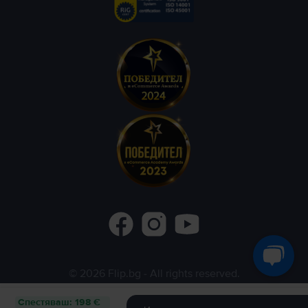
©
2026
Flip.bg
- All rights reserved.
Flip.ro
Flip.gr
Rejoy.hu
Спестяваш
:
198 €