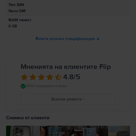
Информация относно предупрежденията за безопасност
Тип SIM
свързани с продукта.
Nano-SIM
Към момента информацията за безопасност на продукта не е налична.
RAM памет
6 GB
Вижте всички спецификации
Мненията на клиентите Flip
4.8
/5
4944 проверени отзива
Всички ревюта
5
4
Снимки от клиенти
3
2
1