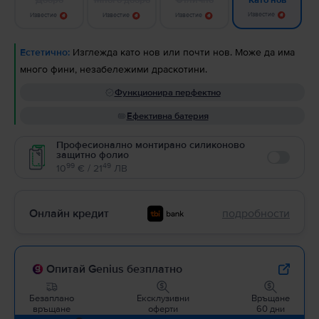
Като нов
Известие
Известие
Известие
Известие
Естетично:
Изглежда като нов или почти нов. Може да има
много фини, незабележими драскотини.
Функционира перфектно
Ефективна батерия
Професионално монтирано силиконово
защитно фолио
Enable
99
49
10
€ / 21
ЛВ
Онлайн кредит
подробности
Опитай Genius безплатно
Безаплано
Ексклузивни
Връщане
връщане
оферти
60 дни