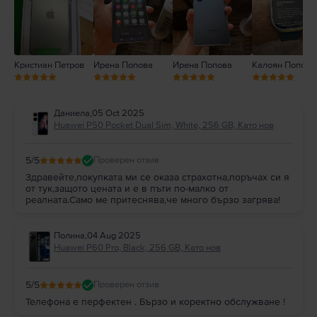
Кристиан Петров
Ирена Попова
Ирена Попова
Калоян Попов
Даниела
,
05 Oct 2025
Huawei P50 Pocket Dual Sim, White, 256 GB, Като нов
5
/5
Проверен отзив
Здравейте,покупката ми се оказа страхотна,поръчах си я
от тук,защото цената и е в пъти по-малко от
реалната.Само ме притеснява,че много бързо загрява!
Полина
,
04 Aug 2025
Huawei P60 Pro, Black, 256 GB, Като нов
5
/5
Проверен отзив
Телефона е перфектен . Бързо и коректно обслужване !