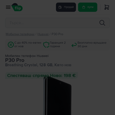
Продай
Купи
Мобилни телефони
/
Huawei
/
P30 Pro
С до 40% по-евтин
Гаранция 2
Безплатно връщане
от нов
години
30 дни
Мобилен телефон Huawei
P30 Pro
Breathing Crystal, 128 GB, Като нов
Спестяваш спрямо Ново: 198 €