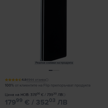
Реални снимки на продукта
4.8
4944
отзива
100%
от клиентите на Flip препоръчват продукта
00
30
Цена на НОВ: 378
€ / 739
ЛВ
99
03
179
€ / 352
ЛВ