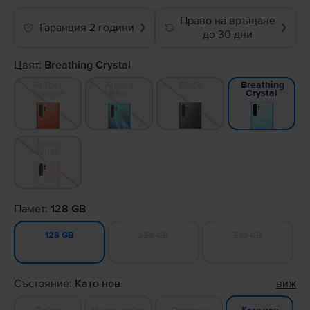
Право на връщане
Гаранция 2 години
❯
❯
до 30 дни
Цвят:
Breathing Crystal
Amber
Aurora
Black
Breathing
Sunrise
Blue
Crystal
Pearl
White
Памет:
128 GB
256 GB
512 GB
128 GB
Състояние:
Като нов
виж
Добро
Много добро
Отлично