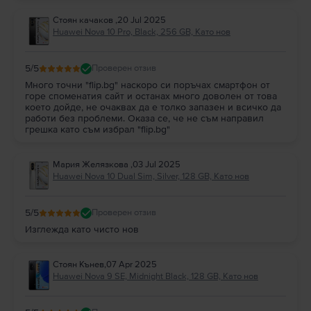
Стоян качаков
,
20 Jul 2025
Huawei Nova 10 Pro, Black, 256 GB, Като нов
5
/5
Проверен отзив
Много точни "flip.bg" наскоро си поръчах смартфон от
горе споменатия сайт и останах много доволен от това
което дойде, не очаквах да е толко запазен и всичко да
работи без проблеми. Оказа се, че не съм направил
грешка като съм избрал "flip.bg"
Мария Желязкова
,
03 Jul 2025
Huawei Nova 10 Dual Sim, Silver, 128 GB, Като нов
5
/5
Проверен отзив
Изглежда като чисто нов
Стоян Кънев
,
07 Apr 2025
Huawei Nova 9 SE, Midnight Black, 128 GB, Като нов