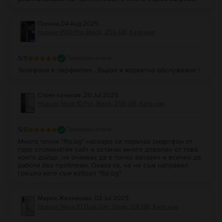
Полина
,
04 Aug 2025
Huawei P60 Pro, Black, 256 GB, Като нов
5
/5
Проверен отзив
Телефона е перфектен . Бързо и коректно обслужване !
Стоян качаков
,
20 Jul 2025
Huawei Nova 10 Pro, Black, 256 GB, Като нов
5
/5
Проверен отзив
Много точни "flip.bg" наскоро си поръчах смартфон от
горе споменатия сайт и останах много доволен от това
което дойде, не очаквах да е толко запазен и всичко да
работи без проблеми. Оказа се, че не съм направил
грешка като съм избрал "flip.bg"
Мария Желязкова
,
03 Jul 2025
Huawei Nova 10 Dual Sim, Silver, 128 GB, Като нов