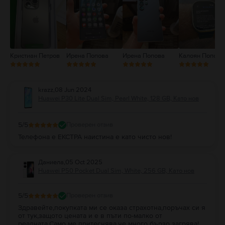
1
Кристиан Петров
Ирена Попова
Ирена Попова
Калоян Попов
krazz
,
08 Jun 2024
Huawei P30 Lite Dual Sim, Pearl White, 128 GB, Като нов
5
/5
Проверен отзив
Телефона е ЕКСТРА наистина е като чисто нов!
Даниела
,
05 Oct 2025
Huawei P50 Pocket Dual Sim, White, 256 GB, Като нов
5
/5
Проверен отзив
Здравейте,покупката ми се оказа страхотна,поръчах си я
от тук,защото цената и е в пъти по-малко от
реалната.Само ме притеснява,че много бързо загрява!