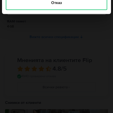
Midnight Black
Отказ
Не, благодаря, не се чувствам късметлия
Информация относно предупрежденията за безопасност
Тип SIM
свързани с продукта.
Nano-SIM
Към момента информацията за безопасност на продукта не е налична.
RAM памет
4 GB
Вижте всички спецификации
Мненията на клиентите Flip
4.8
/5
4940 проверени отзива
Всички ревюта
5
4
Снимки от клиенти
3
2