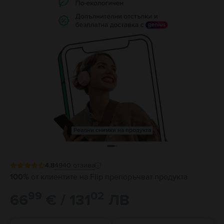
Реални снимки на продукта
4.8
4940
отзива
100%
от клиентите на Flip препоръчват продукта
99
02
66
€ / 131
ЛВ