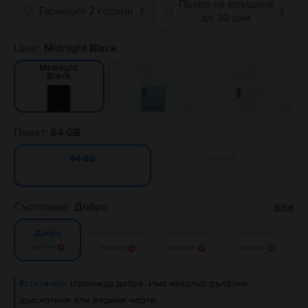
Право на връщане
Гаранция 2 години
❯
❯
до 30 дни
Цвят:
Midnight Black
Peacock
Pearl
Midnight
Blue
White
Black
Памет:
64 GB
128 GB
64 GB
Състояние:
Добро
виж
Много добро
Отлично
Като нов
Добро
Известие
Известие
Известие
Известие
Естетично:
Изглежда добре. Има няколко дълбоки
драскотини или видими черти.