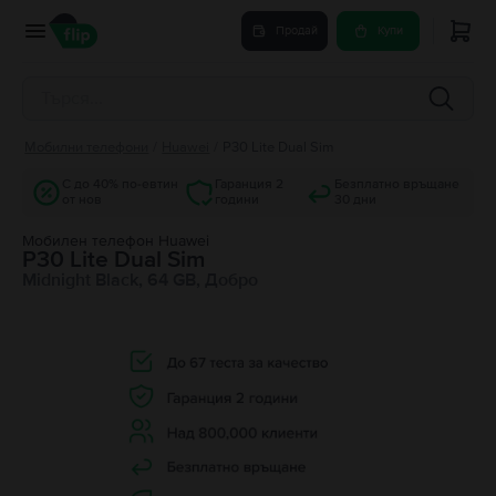
Продай
Купи
Мобилни телефони
/
Huawei
/
P30 Lite Dual Sim
С до 40% по-евтин
Гаранция 2
Безплатно връщане
от нов
години
30 дни
Мобилен телефон Huawei
P30 Lite Dual Sim
Midnight Black, 64 GB, Добро