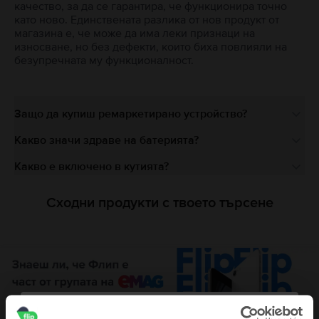
качество, за да се гарантира, че функционира точно
като ново. Единствената разлика от нов продукт от
магазина е, че може да има леки признаци на
износване, но без дефекти, които биха повлияли на
безупречната му функционалност.
Защо да купиш ремаркетирано устройство?
Какво значи здраве на батерията?
Какво е включено в кутията?
Сходни продукти с твоето търсене