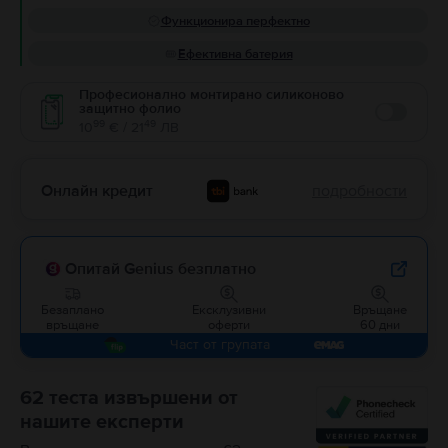
Функционира перфектно
Ефективна батерия
Професионално монтирано силиконово
защитно фолио
Enable
99
49
10
€ / 21
ЛВ
Онлайн кредит
подробности
Опитай Genius безплатно
Безаплано
Ексклузивни
Връщане
връщане
оферти
60 дни
Част от групата
62 теста извършени от
нашите експерти