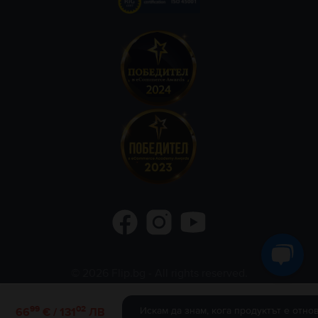
©
2026
Flip.bg
- All rights reserved.
Flip.ro
Flip.gr
Rejoy.hu
99
02
Искам да знам, кога продуктът е отно
66
€ / 131
ЛВ