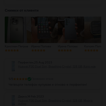
5
4
Снимки от клиенти
3
2
1
Кристиан Петров
Ирена Попова
Ирена Попова
Калоян Попов
Перфектен
,
25 Aug 2023
Huawei P30 Dual Sim, Breathing Crystal, 128 GB, Като нов
5
/5
Проверен отзив
Четвърти телефон купувам и отново е перфектен!
Дарко
,
14 Feb 2023
Huawei P30 Dual Sim, Breathing Crystal, 128 GB, Много
добро