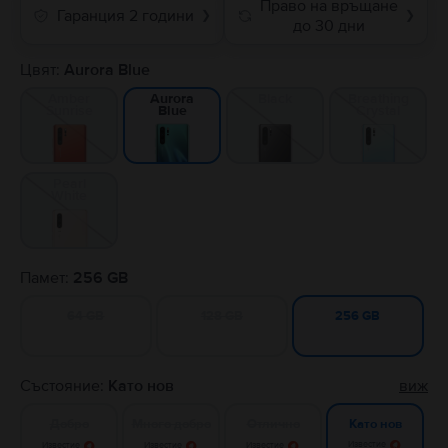
Право на връщане
Гаранция 2 години
❯
❯
до 30 дни
Цвят:
Aurora Blue
Amber
Black
Breathing
Aurora
Sunrise
Crystal
Blue
Pearl
White
Памет:
256 GB
64 GB
128 GB
256 GB
Състояние:
Като нов
виж
Добро
Много добро
Отлично
Като нов
Известие
Известие
Известие
Известие