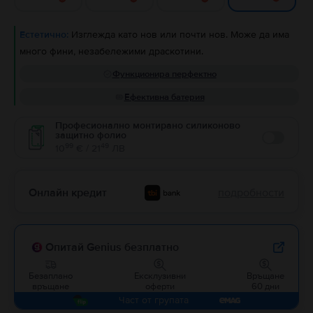
Естетично:
Изглежда като нов или почти нов. Може да има
много фини, незабележими драскотини.
Функционира перфектно
Ефективна батерия
Професионално монтирано силиконово
защитно фолио
Enable
99
49
10
€ / 21
ЛВ
Онлайн кредит
подробности
Опитай Genius безплатно
Безаплано
Ексклузивни
Връщане
връщане
оферти
60 дни
Част от групата