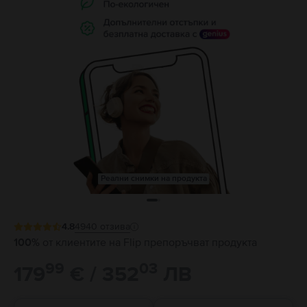
Реални снимки на продукта
4.8
4940
отзива
100%
от клиентите на Flip препоръчват продукта
99
03
179
€ / 352
ЛВ