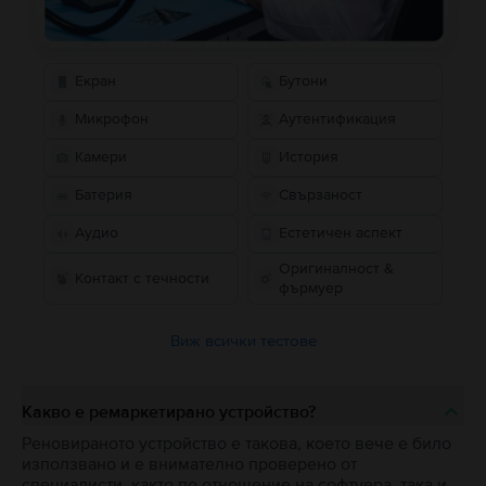
Екран
Бутони
Микрофон
Аутентификация
Камери
История
Батерия
Свързаност
Аудио
Естетичен аспект
Оригиналност &
Контакт с течности
фърмуер
Виж всички тестове
Какво е ремаркетирано устройство?
Реновираното устройство е такова, което вече е било
използвано и е внимателно проверено от
специалисти, както по отношение на софтуера, така и