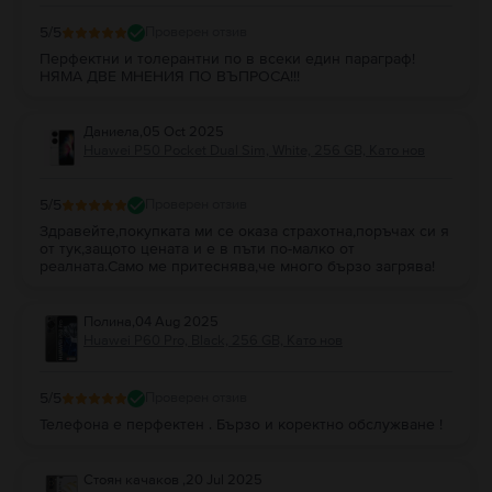
5
/5
Проверен отзив
Перфектни и толерантни по в всеки един параграф!
НЯМА ДВЕ МНЕНИЯ ПО ВЪПРОСА!!!
Даниела
,
05 Oct 2025
Huawei P50 Pocket Dual Sim, White, 256 GB, Като нов
5
/5
Проверен отзив
Здравейте,покупката ми се оказа страхотна,поръчах си я
от тук,защото цената и е в пъти по-малко от
реалната.Само ме притеснява,че много бързо загрява!
Полина
,
04 Aug 2025
Huawei P60 Pro, Black, 256 GB, Като нов
5
/5
Проверен отзив
Телефона е перфектен . Бързо и коректно обслужване !
Стоян качаков
,
20 Jul 2025