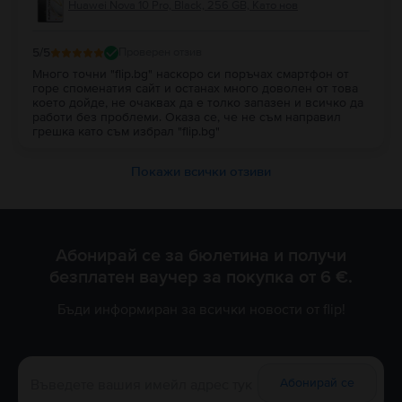
Huawei Nova 10 Pro, Black, 256 GB, Като нов
5
/5
Проверен отзив
Много точни "flip.bg" наскоро си поръчах смартфон от
горе споменатия сайт и останах много доволен от това
което дойде, не очаквах да е толко запазен и всичко да
работи без проблеми. Оказа се, че не съм направил
грешка като съм избрал "flip.bg"
Покажи всички отзиви
Абонирай се за бюлетина и получи
безплатен ваучер за покупка от 6 €.
Бъди информиран за всички новости от flip!
Абонирай се