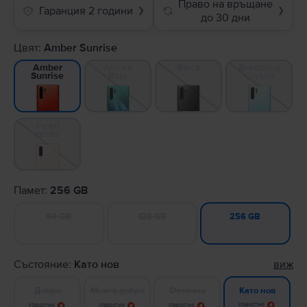
Право на връщане
Гаранция 2 години
❯
❯
до 30 дни
Цвят:
Amber Sunrise
Aurora
Black
Breathing
Amber
Blue
Crystal
Sunrise
Pearl
White
Памет:
256 GB
64 GB
128 GB
256 GB
Състояние:
Като нов
виж
Добро
Много добро
Отлично
Като нов
Известие
Известие
Известие
Известие