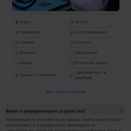
Екран
Бутони
Микрофон
Аутентификация
Камери
История
Батерия
Свързаност
Аудио
Естетичен аспект
Оригиналност &
Контакт с течности
фърмуер
Виж всички тестове
Какво е ремаркетирано устройство?
Реновираното устройство е такова, което вече е било
използвано и е внимателно проверено от
специалисти, както по отношение на софтуера, така и