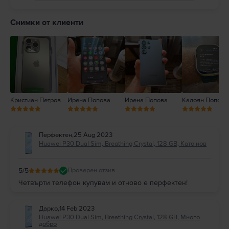
5
4
Снимки от клиенти
3
2
1
Кристиан Петров
Ирена Попова
Ирена Попова
Калоян Попов
Перфектен
,
25 Aug 2023
Huawei P30 Dual Sim, Breathing Crystal, 128 GB, Като нов
5
/5
Проверен отзив
Четвърти телефон купувам и отново е перфектен!
Дарко
,
14 Feb 2023
Huawei P30 Dual Sim, Breathing Crystal, 128 GB, Много
добро