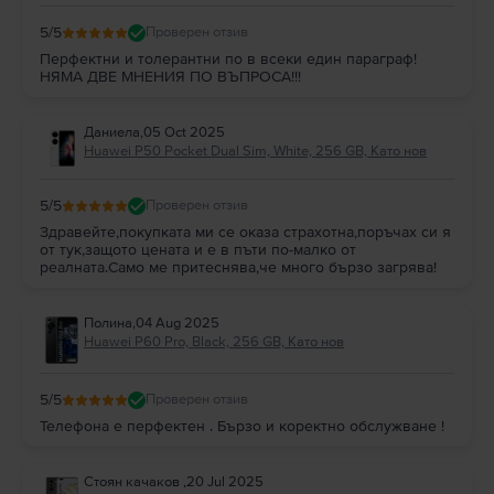
5
/5
Проверен отзив
Перфектни и толерантни по в всеки един параграф!
НЯМА ДВЕ МНЕНИЯ ПО ВЪПРОСА!!!
Даниела
,
05 Oct 2025
Huawei P50 Pocket Dual Sim, White, 256 GB, Като нов
5
/5
Проверен отзив
Здравейте,покупката ми се оказа страхотна,поръчах си я
от тук,защото цената и е в пъти по-малко от
реалната.Само ме притеснява,че много бързо загрява!
Полина
,
04 Aug 2025
Huawei P60 Pro, Black, 256 GB, Като нов
5
/5
Проверен отзив
Телефона е перфектен . Бързо и коректно обслужване !
Стоян качаков
,
20 Jul 2025