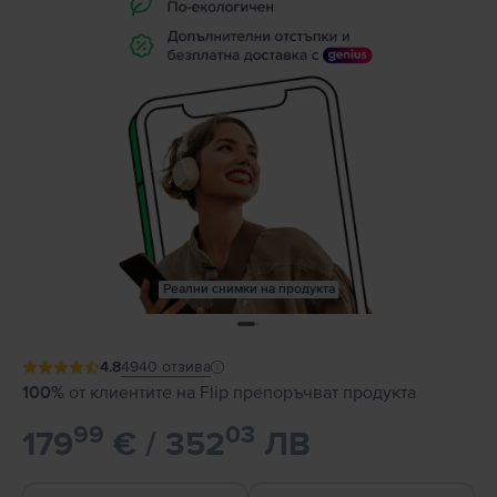
Реални снимки на продукта
4.8
4940
отзива
100%
от клиентите на Flip препоръчват продукта
99
03
179
€ / 352
ЛВ