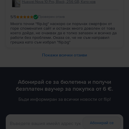
Huawei Nova 10 Pro, Black, 256 GB, Като нов
5
/5
Проверен отзив
Много точни "flip.bg" наскоро си поръчах смартфон от
горе споменатия сайт и останах много доволен от това
което дойде, не очаквах да е толко запазен и всичко да
работи без проблеми. Оказа се, че не съм направил
грешка като съм избрал "flip.bg"
Покажи всички отзиви
Абонирай се за бюлетина и получи
безплатен ваучер за покупка от 6 €.
Бъди информиран за всички новости от flip!
Абонирай се