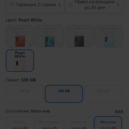
Право на връщане
Гаранция 2 години
❯
❯
до 30 дни
Цвят:
Pearl White
Amber
Aurora
Black
Breathing
Sunrise
Blue
Crystal
Pearl
White
Памет:
128 GB
64 GB
256 GB
128 GB
Състояние:
Като нов
виж
Добро
Много добро
Отлично
Като нов
Известие
Известие
Известие
Известие