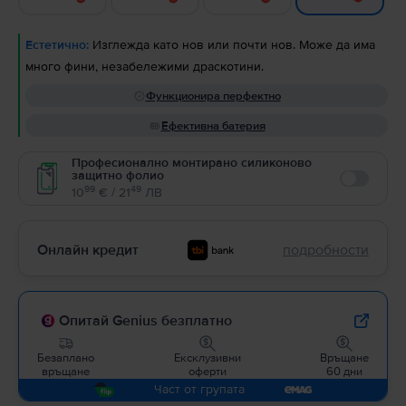
Естетично:
Изглежда като нов или почти нов. Може да има
много фини, незабележими драскотини.
Функционира перфектно
Ефективна батерия
Професионално монтирано силиконово
защитно фолио
Enable
99
49
10
€ / 21
ЛВ
Онлайн кредит
подробности
Опитай Genius безплатно
Безаплано
Ексклузивни
Връщане
връщане
оферти
60 дни
Част от групата