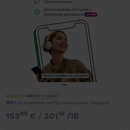
Реални снимки на продукта
4.8
4940
отзива
100%
от клиентите на Flip препоръчват продукта
99
18
153
€ / 301
ЛВ