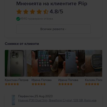
Мненията на клиентите Flip
4.8
/5
4940 проверени отзива
Всички ревюта
5
4
Снимки от клиенти
3
2
1
Кристиан Петров
Ирена Попова
Ирена Попова
Калоян Попов
Перфектен
,
25 Aug 2023
Huawei P30 Dual Sim, Breathing Crystal, 128 GB, Като нов