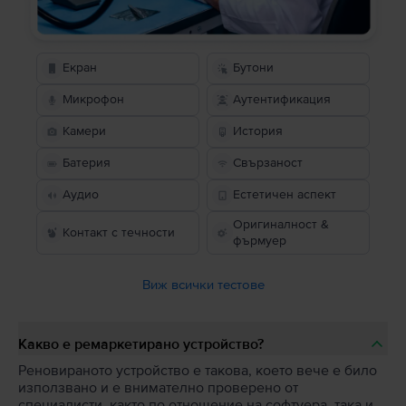
Екран
Бутони
Микрофон
Аутентификация
Камери
История
Батерия
Свързаност
Аудио
Естетичен аспект
Оригиналност &
Контакт с течности
фърмуер
Виж всички тестове
Какво е ремаркетирано устройство?
Реновираното устройство е такова, което вече е било
използвано и е внимателно проверено от
специалисти, както по отношение на софтуера, така и