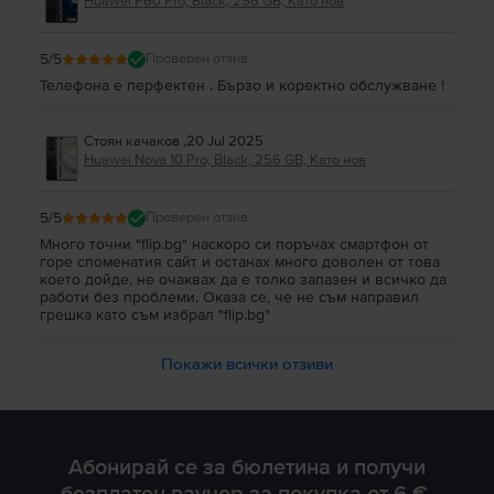
Huawei P60 Pro, Black, 256 GB, Като нов
5
/5
Проверен отзив
Телефона е перфектен . Бързо и коректно обслужване !
Стоян качаков
,
20 Jul 2025
Huawei Nova 10 Pro, Black, 256 GB, Като нов
5
/5
Проверен отзив
Много точни "flip.bg" наскоро си поръчах смартфон от
горе споменатия сайт и останах много доволен от това
което дойде, не очаквах да е толко запазен и всичко да
работи без проблеми. Оказа се, че не съм направил
грешка като съм избрал "flip.bg"
Покажи всички отзиви
Абонирай се за бюлетина и получи
безплатен ваучер за покупка от 6 €.