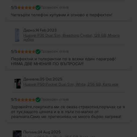
5
/5
Проверен отзив
Четвърти телефон купувам и отново е перфектен!
Дарко
,
14 Feb 2023
Huawei P30 Dual Sim, Breathing Crystal, 128 GB, Много
добро
5
/5
Проверен отзив
Перфектни и толерантни по в всеки един параграф!
НЯМА ДВЕ МНЕНИЯ ПО ВЪПРОСА!!!
Даниела
,
05 Oct 2025
Huawei P50 Pocket Dual Sim, White, 256 GB, Като нов
5
/5
Проверен отзив
Здравейте,покупката ми се оказа страхотна,поръчах си я
от тук,защото цената и е в пъти по-малко от
реалната.Само ме притеснява,че много бързо загрява!
Полина
,
04 Aug 2025