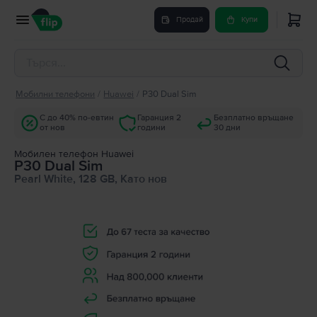
Продай
Купи
Мобилни телефони
/
Huawei
/
P30 Dual Sim
С до 40% по-евтин
Гаранция 2
Безплатно връщане
от нов
години
30 дни
Мобилен телефон Huawei
P30 Dual Sim
Pearl White, 128 GB, Като нов