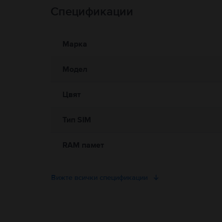
Спецификации
Информация за безопасност на продукта
Информация относно предупрежденията за безопасност
Към момента информацията за безопасност на продукта не е
Марка
Модел
Цвят
Тип SIM
RAM памет
Вижте всички спецификации