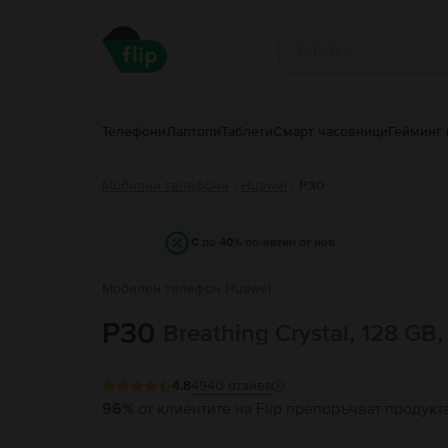
Телефони
Лаптопи
Таблети
Смарт часовници
Гейминг 
Мобилни телефони
Huawei
/
P30
/
С до 40% по-евтин от нов
Мобилен телефон Huawei
P30
Breathing Crystal, 128 GB
4.8
4940
отзива
96%
от клиентите на Flip препоръчват продукт