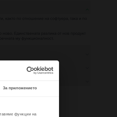
, както по отношение на софтуера, така и по
о ново. Единствената разлика от нов продукт
пречната му функционалност.
За приложението
не
ставяме функции на