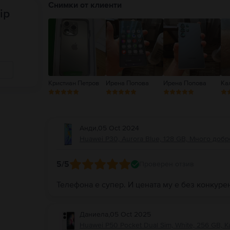
Снимки от клиенти
ip
Кристиан Петров
Ирена Попова
Ирена Попова
Ка
Анди
,
05 Oct 2024
Huawei P30, Aurora Blue, 128 GB, Много добр
5
/5
Проверен отзив
Телефона е супер. И цената му е без конкуре
Даниела
,
05 Oct 2025
Huawei P50 Pocket Dual Sim, White, 256 GB, К