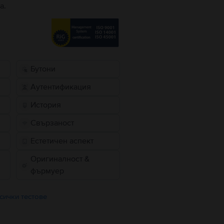
а.
Бутони
Аутентификация
История
Свързаност
Естетичен аспект
Оригиналност &
фърмуер
сички тестове