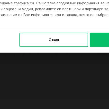
зираме трафика си. Също така споделяме информация за на
си социални медии, рекламните си партньори и партньори за
м се късметлия
тавена им от Вас информация или с такава, която са събрал
не се чувствам късметлия
Отказ
ystal, 128 GB, Като нов
а гигантите Apple и Samsung. Huawei представя през 2019 г
ер за пръстови отпечатъци, интегриран под 6,1-инчовия ек
тяло, разнообразието от интересни цветове на корпусът, съ
телефон е първокласен.
Информация за производителя