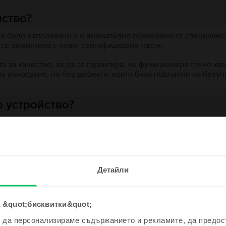
йство?
 е било използвано и е внимателно проверено от специалисти
 се ремонтира с нови, сертифицирани части.
 за качество, за да се гарантира, че функционира точно кат
на износване, но без дефекти, които биха повлияли на безу
 устройство?
ята?
е и спечели!
Детайли
одно устройство ще бъде дори
е по-евтино!
 &quot;бисквитки&quot;
ходни продукти с твоето търсе
а да персонализираме съдържанието и рекламите, да предо