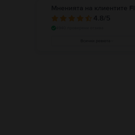
Мненията на клиентите Fl
4.8
/5
4940 проверени отзива
Всички ревюта
5
4
3
2
1