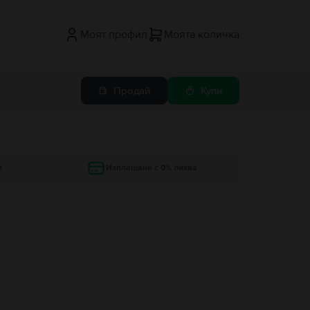
Моят профил
Моята количка
Продай
Купи
и
Изплащане с 0% лихва