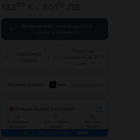
99
18
153
€ / 301
ЛВ
Искам да знам, кога продуктът е
отново в наличност!
Право на
Гаранция 2
връщане до 30
❯
❯
години
дни
Онлайн кредит
подробности
Опитай Genius безплатно
Безаплано
Ексклузивни
Връщане
връщане
оферти
60 дни
Част от групата