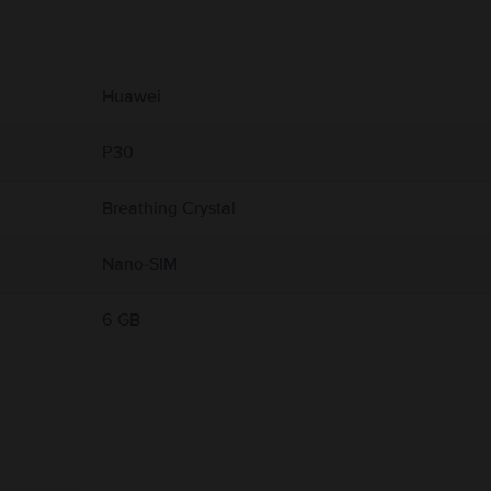
 свързани с продукта.
 налична.
Huawei
P30
Breathing Crystal
Nano-SIM
6 GB