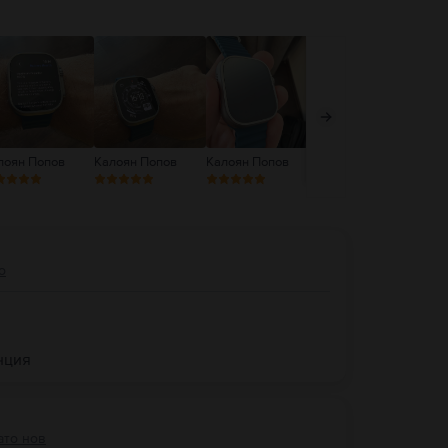
лоян Попов
Калоян Попов
Калоян Попов
Борислав Стоянов
Ни
о
нция
ато нов