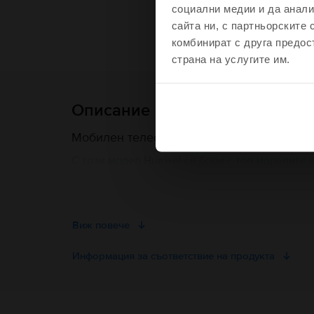
социални медии и да анали
сайта ни, с партньорските 
Чувства
комбинират с друга предос
страна на услугите им.
Не, благодаря, 
Описание
Мобилен телефон Huawei P30, Breathing Cr
С този модел Huawei се бори с топ моделите н
серията Mate. Huawei P30 разполага със скен
част от повърхността му. С алуминиевото му 
камерата ще почувствате, че наистина този 
Виж повече
Информация за съответствие на продукта
Информация за безопасност на продукта