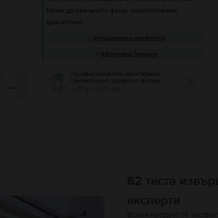
Може да има много фини, незабележими
драскотини.
Функционира перфектно
Ефективна батерия
Професионално монтирано
силиконово защитно фолио
Enable
99
49
10
€ / 21
ЛВ
62 теста извъ
експерти
Всеки продукт се тества 