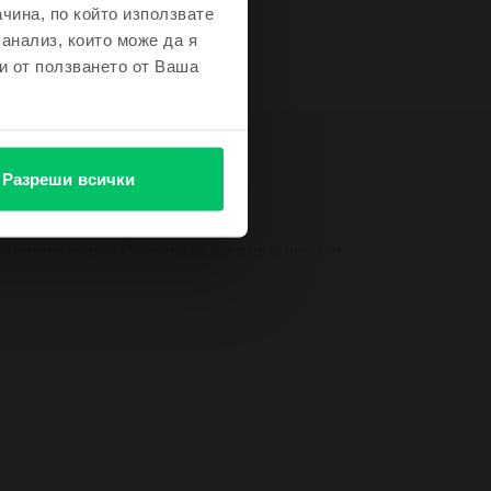
чина, по който използвате
 анализ, които може да я
и от ползването от Ваша
Разреши всички
. новата серия P, която заимства много от
ран на телефона, който покрива по-голямата
четани със стъклото и производителността на
Информация за отговорното лице