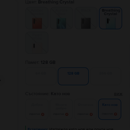
Цвят:
Breathing Crystal
Amber
Aurora
Black
Breathing
Sunrise
Blue
Crystal
Pearl
White
Памет:
128 GB
64 GB
256 GB
128 GB
Състояние:
Като нов
виж
Добро
Много
Отлично
Като нов
добро
Известие
Известие
Известие
Известие
Естетично:
Изглежда като нов или почти нов.