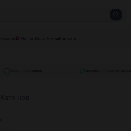
конзоли
Genius Deals
Помощ
Контакти
Гаранция 2 години
Безплатно връщане 30 дн
, Като нов
а