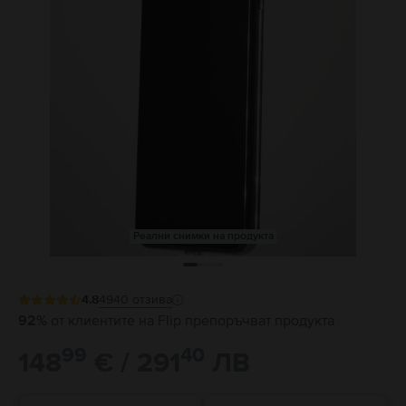
Реални снимки на продукта
4.8
4940
отзива
92%
от клиентите на Flip препоръчват продукта
99
40
148
€ / 291
ЛВ