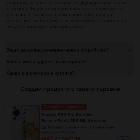
качество, за да се гарантира, че функционира точно
като ново. Единствената разлика от нов продукт от
магазина е, че може да има леки признаци на
износване, но без дефекти, които биха повлияли на
безупречната му функционалност.
Защо да купиш ремаркетирано устройство?
Какво значи здраве на батерията?
Какво е включено в кутията?
Сходни продукти с твоето търсене
Последен в наличност
Huawei P60 Pro Dual Sim
Rococo Pearl, 256 GB, Като нов
Доставка:
приблизително 2-3 работни дни
Вноски с 0% лихва
99
64
369
€ / 723
ЛВ