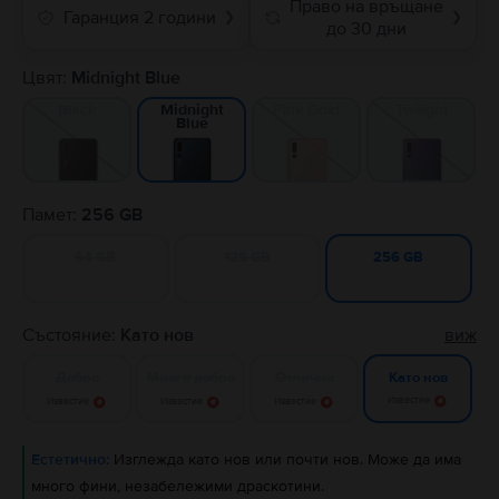
Право на връщане
Гаранция 2 години
❯
❯
до 30 дни
Цвят:
Midnight Blue
Black
Pink Gold
Twilight
Midnight
Blue
Памет:
256 GB
64 GB
128 GB
256 GB
Състояние:
Като нов
виж
Добро
Много добро
Отлично
Като нов
Известие
Известие
Известие
Известие
Естетично:
Изглежда като нов или почти нов. Може да има
много фини, незабележими драскотини.