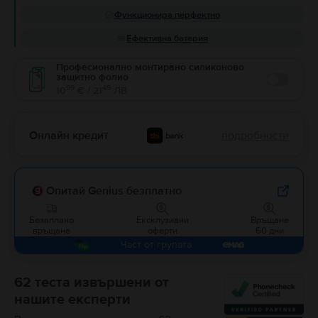
Функционира перфектно
Ефективна батерия
Професионално монтирано силиконово
защитно фолио
Enable
99
49
10
€ / 21
ЛВ
Онлайн кредит
подробности
Опитай Genius безплатно
Безаплано
Ексклузивни
Връщане
връщане
оферти
60 дни
Част от групата
62 теста извършени от
нашите експерти