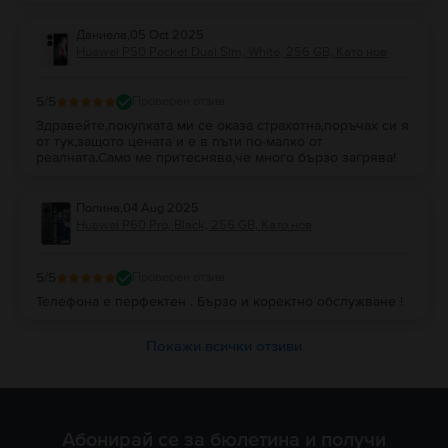
Даниела
,
05 Oct 2025
Huawei P50 Pocket Dual Sim, White, 256 GB, Като нов
5
/5
Проверен отзив
Здравейте,покупката ми се оказа страхотна,поръчах си я
от тук,защото цената и е в пъти по-малко от
реалната.Само ме притеснява,че много бързо загрява!
Полина
,
04 Aug 2025
Huawei P60 Pro, Black, 256 GB, Като нов
5
/5
Проверен отзив
Телефона е перфектен . Бързо и коректно обслужване !
Покажи всички отзиви
Абонирай се за бюлетина и получи