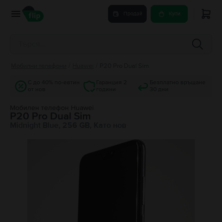
Продай
Купи
Мобилни телефони
/
Huawei
/
P20 Pro Dual Sim
С до 40% по-евтин
Гаранция 2
Безплатно връщане
от нов
години
30 дни
Мобилен телефон Huawei
P20 Pro Dual Sim
Midnight Blue, 256 GB, Като нов