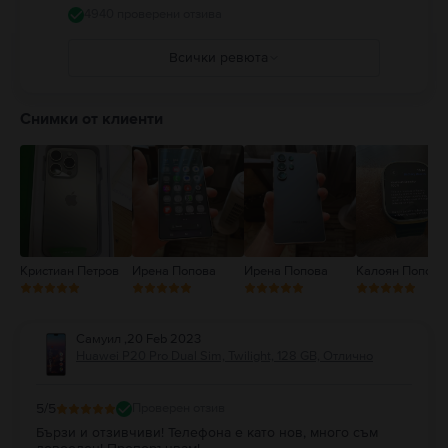
4940 проверени отзива
Всички ревюта
5
4
Снимки от клиенти
3
2
1
Кристиан Петров
Ирена Попова
Ирена Попова
Калоян Попов
Самуил
,
20 Feb 2023
Huawei P20 Pro Dual Sim, Twilight, 128 GB, Отлично
5
/5
Проверен отзив
Бързи и отзивчиви! Телефона е като нов, много съм