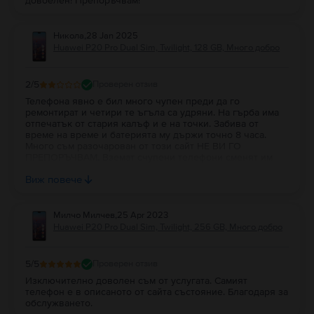
довоелен! Препоръчвам!
Никола
,
28 Jan 2025
Huawei P20 Pro Dual Sim, Twilight, 128 GB, Много добро
2
/5
Проверен отзив
Телефона явно е бил много чупен преди да го
ремонтират и четири те ъгъла са удряни. На гърба има
отпечатък от стария калъф и е на точки. Забива от
време на време и батерията му държи точно 8 часа.
Много съм разочарован от този сайт НЕ ВИ ГО
ПРЕПОРЪЧВАМ. Вземат счупени телефони сменят им
дисплея с китайски и ги продават... Няма тест няма
Виж повече
нищо...
Милчо Милчев
,
25 Apr 2023
Huawei P20 Pro Dual Sim, Twilight, 256 GB, Много добро
5
/5
Проверен отзив
Изключително доволен съм от услугата. Самият
телефон е в описаното от сайта състояние. Благодаря за
обслужването.