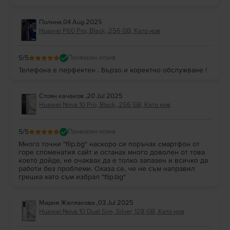
Полина
,
04 Aug 2025
Huawei P60 Pro, Black, 256 GB, Като нов
5
/5
Проверен отзив
Телефона е перфектен . Бързо и коректно обслужване !
Стоян качаков
,
20 Jul 2025
Huawei Nova 10 Pro, Black, 256 GB, Като нов
5
/5
Проверен отзив
Много точни "flip.bg" наскоро си поръчах смартфон от
горе споменатия сайт и останах много доволен от това
което дойде, не очаквах да е толко запазен и всичко да
работи без проблеми. Оказа се, че не съм направил
грешка като съм избрал "flip.bg"
Мария Желязкова
,
03 Jul 2025
Huawei Nova 10 Dual Sim, Silver, 128 GB, Като нов