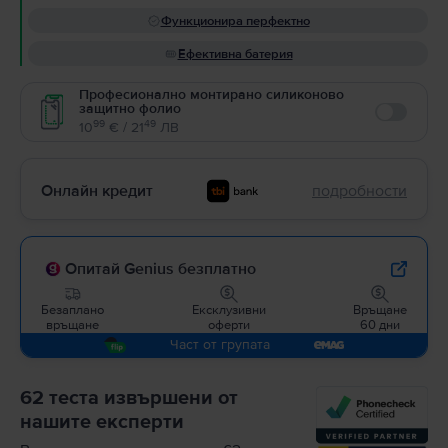
Функционира перфектно
Ефективна батерия
Професионално монтирано силиконово
защитно фолио
Enable
99
49
10
€ / 21
ЛВ
Онлайн кредит
подробности
Опитай Genius безплатно
Безаплано
Ексклузивни
Връщане
връщане
оферти
60 дни
Част от групата
62 теста извършени от
нашите експерти