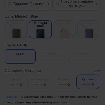
Право на връщане
Гаранция 2 години
❯
❯
до 30 дни
Цвят:
Midnight Blue
Black
Pink Gold
Twilight
Midnight
Blue
Памет:
64 GB
128 GB
256 GB
64 GB
Състояние:
Като нов
виж
Добро
Много добро
Отлично
Като нов
Известие
Известие
Известие
Известие
Естетично:
Изглежда като нов или почти нов. Може да има
много фини, незабележими драскотини.