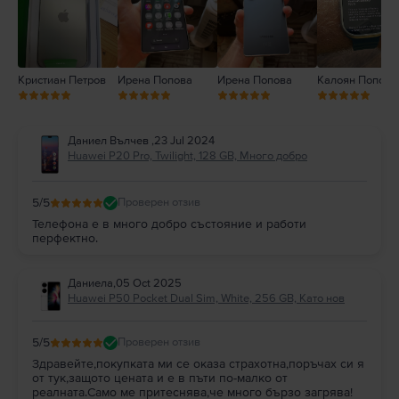
Кристиан Петров
Ирена Попова
Ирена Попова
Калоян Попов
Даниел Вълчев
,
23 Jul 2024
Huawei P20 Pro, Twilight, 128 GB, Много добро
5
/5
Проверен отзив
Телефона е в много добро състояние и работи
перфектно.
Даниела
,
05 Oct 2025
Huawei P50 Pocket Dual Sim, White, 256 GB, Като нов
5
/5
Проверен отзив
Здравейте,покупката ми се оказа страхотна,поръчах си я
от тук,защото цената и е в пъти по-малко от
реалната.Само ме притеснява,че много бързо загрява!