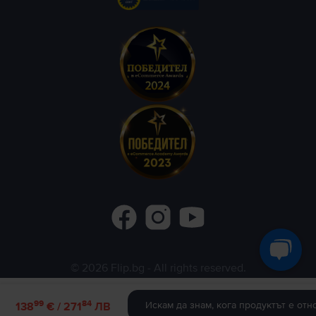
©
2026
Flip.bg
- All rights reserved.
Flip.ro
Flip.gr
Rejoy.hu
99
84
Искам да знам, кога продуктът е отн
138
€ / 271
ЛВ