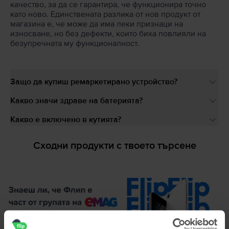
качество, за да се гарантира, че функционира точно
като ново. Единствената разлика от нов продукт от
магазина е, че може да има леки признаци на
износване, но без дефекти, които биха повлияли на
безупречната му функционалност.
Защо да купиш ремаркетирано устройство?
Какво значи здраве на батерията?
Какво е включено в кутията?
Сходни продукти с твоето търсене