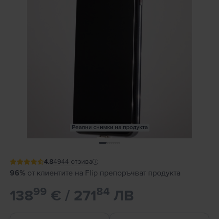
Реални снимки на продукта
4.8
4944
отзива
96%
от клиентите на Flip препоръчват продукта
99
84
138
€ / 271
ЛВ