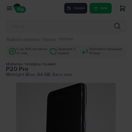
Продай
Купи
Мобилни телефони
/
Huawei
/
P20 Pro
С до 40% по-евтин
Гаранция 2
Безплатно връщане
от нов
години
30 дни
Мобилен телефон Huawei
P20 Pro
Midnight Blue, 64 GB, Като нов