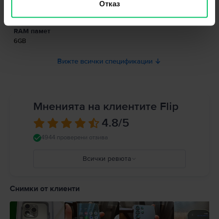
Информация относно предупрежденията за безопасност
Отказ
Тип SIM
свързани с продукта.
Nano-SIM
Към момента информацията за безопасност на продукта не е налична.
RAM памет
6GB
Вижте всички спецификации
Мненията на клиентите Flip
4.8
/5
4944 проверени отзива
Всички ревюта
5
4
Снимки от клиенти
3
2
1