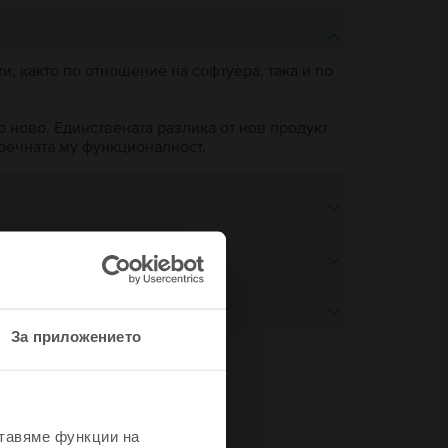
, както по отношение на софтуера, така и по
о ново. Единствената разлика от нов продукт
пречната му функционалност.
За приложението
не
ставяме функции на