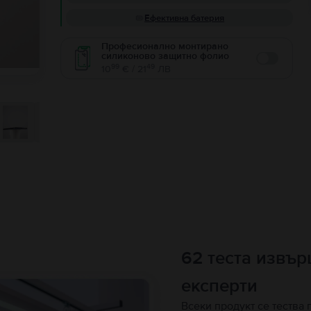
Ефективна батерия
Професионално монтирано
силиконово защитно фолио
Enable
99
49
10
€ / 21
ЛВ
62 теста извъ
експерти
Всеки продукт се тества 