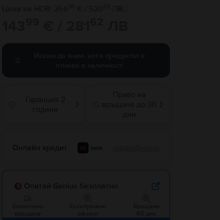
00
25
Цена на НОВ: 266
€ / 520
ЛВ
99
62
143
€ / 281
ЛВ
Искам да знам, кога продуктът е
отново в наличност!
Право на
Гаранция 2
връщане до 30
❯
❯
години
дни
Онлайн кредит
подробности
Опитай Genius безплатно
Безаплано
Ексклузивни
Връщане
връщане
оферти
60 дни