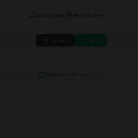
Моят профил
Моята количка
Продай
Купи
и
Изплащане с 0% лихва