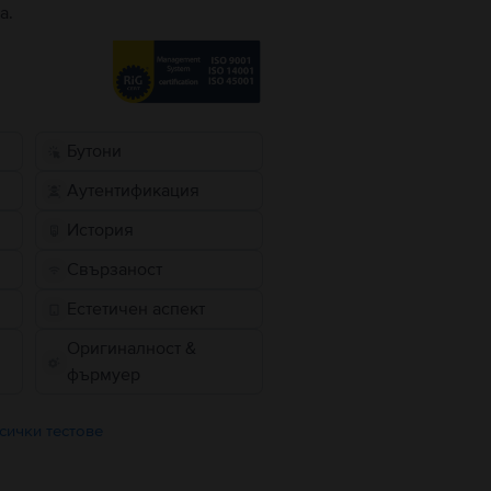
а.
Бутони
Аутентификация
История
Свързаност
Естетичен аспект
Оригиналност &
фърмуер
сички тестове