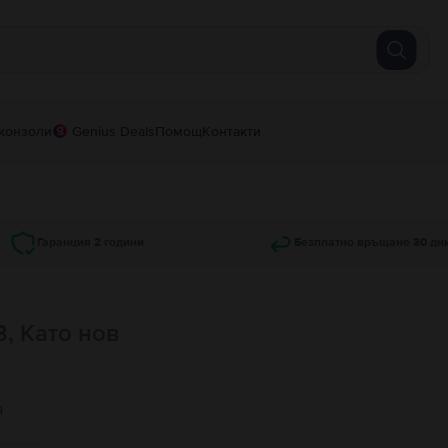
конзоли
Genius Deals
Помощ
Контакти
Гаранция 2 години
Безплатно връщане 30 дн
B, Като нов
а