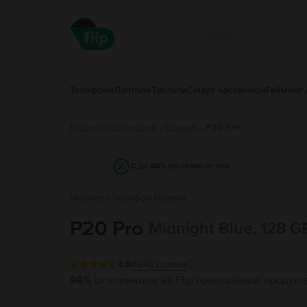
Телефони
Лаптопи
Таблети
Смарт часовници
Гейминг 
Мобилни телефони
Huawei
/
P20 Pro
/
С до 40% по-евтин от нов
Мобилен телефон Huawei
P20 Pro
Midnight Blue, 128 G
4.8
4940
отзива
96%
от клиентите на Flip препоръчват продукт