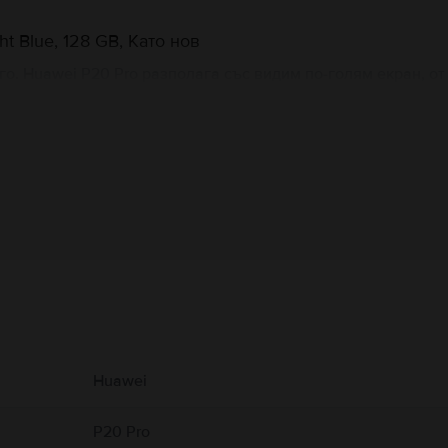
t Blue, 128 GB, Като нов
о. Huawei P20 Pro разполага със видим по-голям екран, от 6
0, но този път със само 6GB RAM. Задната тройна камера щ
камери от 40MP и 20MP и една телефото камера от 8MP. С т
Информация за производителя
 свързани с продукта.
 налична.
Huawei
P20 Pro