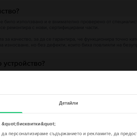
йство?
 е било използвано и е внимателно проверено от специалисти
 се ремонтира с нови, сертифицирани части.
 за качество, за да се гарантира, че функционира точно кат
на износване, но без дефекти, които биха повлияли на безу
 устройство?
ята?
е и спечели!
Детайли
одно устройство ще бъде дори
е по-евтино!
 &quot;бисквитки&quot;
ходни продукти с твоето търсе
а да персонализираме съдържанието и рекламите, да предо