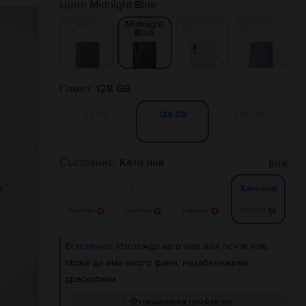
Цвят:
Midnight Blue
Black
Pink Gold
Twilight
Midnight
Blue
Памет:
128 GB
64 GB
256 GB
128 GB
Състояние:
Като нов
виж
Добро
Много
Отлично
Като нов
добро
Известие
Известие
Известие
Известие
Естетично:
Изглежда като нов или почти нов.
Може да има много фини, незабележими
драскотини.
Функционира перфектно