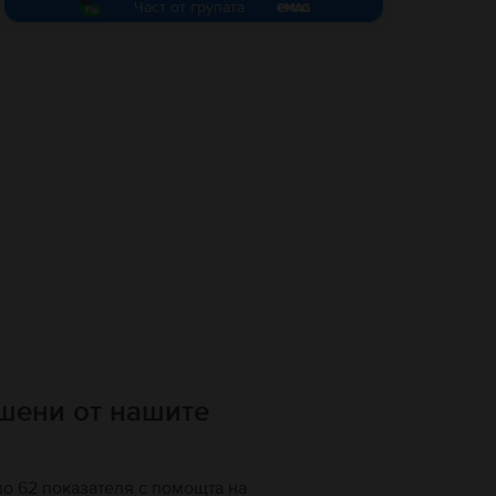
Част от групата
ршени от нашите
по 62 показателя с помощта на