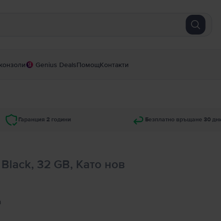
конзоли
Genius Deals
Помощ
Контакти
Гаранция 2 години
Безплатно връщане 30 дн
 Black, 32 GB, Като нов
а