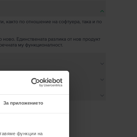
, както по отношение на софтуера, така и по
о ново. Единствената разлика от нов продукт
пречната му функционалност.
За приложението
не
ставяме функции на