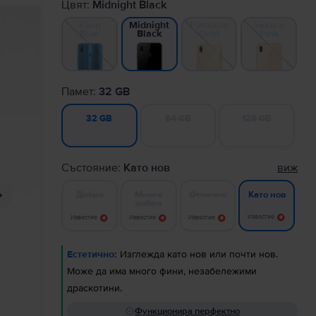
Цвят:
Midnight Black
Klein
Platinum
Sakura
Midnight
Blue
Gold
Pink
Black
Памет:
32 GB
64 GB
128 GB
32 GB
Състояние:
Като нов
виж
Добро
Много
Отлично
Като нов
добро
Известие
Известие
Известие
Известие
Естетично:
Изглежда като нов или почти нов.
Може да има много фини, незабележими
драскотини.
Функционира перфектно