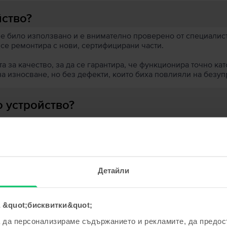
йство?
 е било използвано и е внимателно проверено от специалисти
 се ремонтира с нови, сертифицирани части.
 за качество, за да се гарантира, че функционира точно кат
на износване, но без дефекти, които биха повлияли на безу
 устройство?
ята?
Детайли
 &quot;бисквитки&quot;
ходни продукти с твоето търсе
а да персонализираме съдържанието и рекламите, да предо