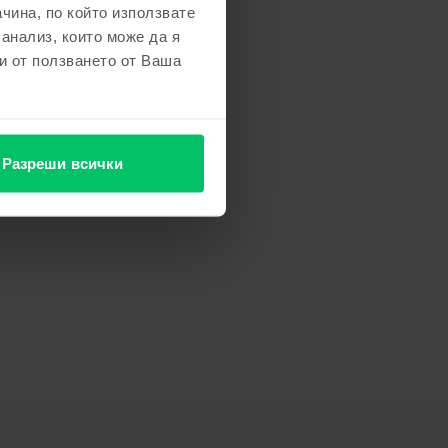
чина, по който използвате
 анализ, които може да я
и от ползването от Ваша
Разреши всички