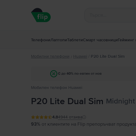
Телефони
Лаптопи
Таблети
Смарт часовници
Гейминг 
Мобилни телефони
Huawei
/
P20 Lite Dual Sim
/
С до 40% по-евтин от нов
Мобилен телефон Huawei
P20 Lite Dual Sim
Midnight
4.8
4944
отзива
93%
от клиентите на Flip препоръчват продукт