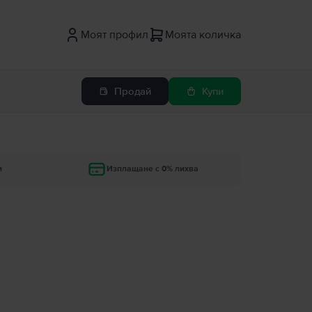
Моят профил
Моята количка
Продай
Купи
и
Изплащане с 0% лихва