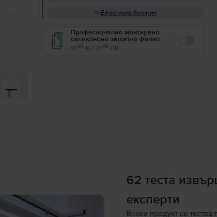
Ефективна батерия
Професионално монтирано
силиконово защитно фолио
Enable
99
49
10
€ / 21
ЛВ
62 теста извъ
експерти
Всеки продукт се тества 