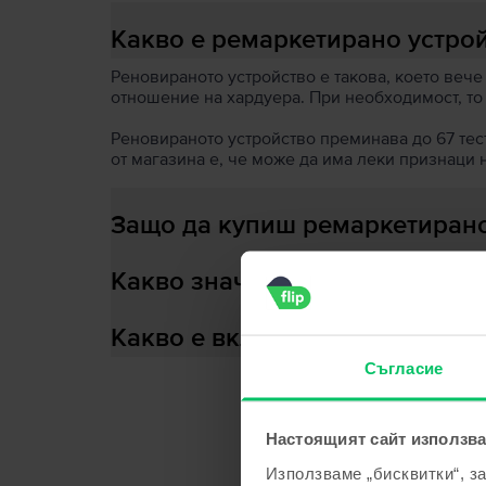
Какво е ремаркетирано устро
Реновираното устройство е такова, което вече
отношение на хардуера. При необходимост, то
Реновираното устройство преминава до 67 теста
от магазина е, че може да има леки признаци 
Защо да купиш ремаркетирано
Какво значи здраве на батери
Какво е включено в кутията?
Съгласие
Настоящият сайт използва
С
Използваме „бисквитки“, з