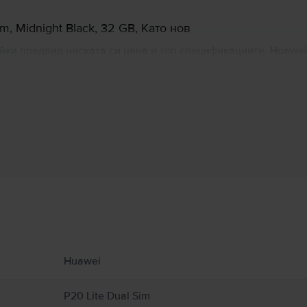
, Midnight Black, 32 GB, Като нов
айки предвид ниската си цена и топ спецификациите. Huawei
е на 5,84-инчовия си екран, покриващ по-голямата част от
татъчно за всяка ежедневна дейност.
Информация за производителя
 свързани с продукта.
 налична.
Huawei
P20 Lite Dual Sim