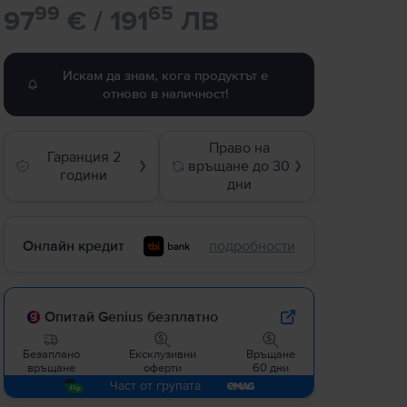
99
65
97
€ / 191
ЛВ
Искам да знам, кога продуктът е
отново в наличност!
Право на
Гаранция 2
връщане до 30
❯
❯
години
дни
Онлайн кредит
подробности
Опитай Genius безплатно
Безаплано
Ексклузивни
Връщане
връщане
оферти
60 дни
Част от групата