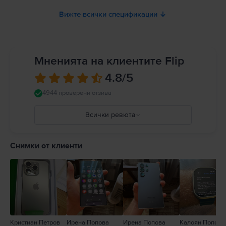
Вижте всички спецификации
Мненията на клиентите Flip
4.8
/5
4944 проверени отзива
Всички ревюта
5
4
Снимки от клиенти
3
2
1
Кристиан Петров
Ирена Попова
Ирена Попова
Калоян Попов