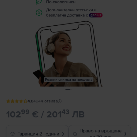
Реални снимки на продукта
4.8
4944
отзива
99
43
102
€ / 201
ЛВ
Право на връщане
Гаранция 2 години
❯
❯