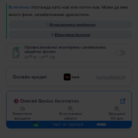
Естетично:
Изглежда като нов или почти нов. Може да има
много фини, незабележими драскотини.
Функционира перфектно
Ефективна батерия
Професионално монтирано силиконово
защитно фолио
Enable
99
49
10
€ / 21
ЛВ
Онлайн кредит
подробности
Опитай Genius безплатно
Безаплано
Ексклузивни
Връщане
връщане
оферти
60 дни
Част от групата