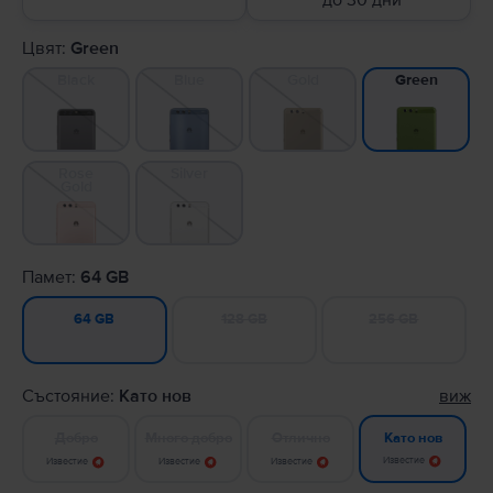
до 30 дни
Цвят:
Green
Black
Blue
Gold
Green
Rose
Silver
Gold
Памет:
64 GB
128 GB
256 GB
64 GB
Състояние:
Като нов
виж
Добро
Много добро
Отлично
Като нов
Известие
Известие
Известие
Известие