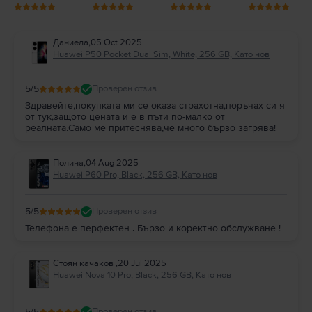
Даниела
,
05 Oct 2025
Huawei P50 Pocket Dual Sim, White, 256 GB, Като нов
5
/5
Проверен отзив
Здравейте,покупката ми се оказа страхотна,поръчах си я
от тук,защото цената и е в пъти по-малко от
реалната.Само ме притеснява,че много бързо загрява!
Полина
,
04 Aug 2025
Huawei P60 Pro, Black, 256 GB, Като нов
5
/5
Проверен отзив
Телефона е перфектен . Бързо и коректно обслужване !
Стоян качаков
,
20 Jul 2025
Huawei Nova 10 Pro, Black, 256 GB, Като нов
5
/5
Проверен отзив