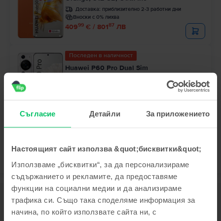
Доставка:
приблизително 2-3 работни дни
Вноски с 0% лихва
99
87
409
€ / 801
ЛВ
Последен в наличност
Huawei P60 Pro Dual Sim
Rococo Pearl, 256 GB, Като нов
Доставка:
приблизително 2-3 работни дни
Вноски с 0% лихва
99
64
369
€ / 723
ЛВ
Съгласие
Детайли
За приложението
Настоящият сайт използва &quot;бисквитки&quot;
Използваме „бисквитки“, за да персонализираме
съдържанието и рекламите, да предоставяме
функции на социални медии и да анализираме
Описание
трафика си. Също така споделяме информация за
Мобилен телефон Huawei P10 Plus Dual Sim, Green, 64 GB, Като нов
начина, по който използвате сайта ни, с