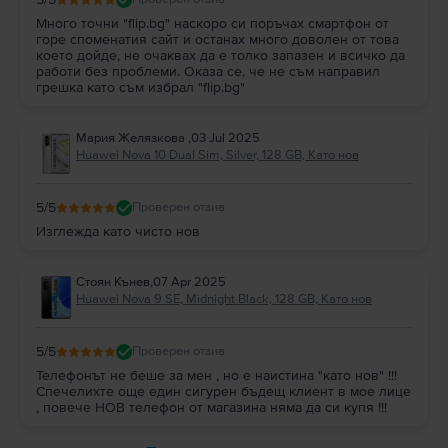
Много точни "flip.bg" наскоро си поръчах смартфон от
горе споменатия сайт и останах много доволен от това
което дойде, не очаквах да е толко запазен и всичко да
работи без проблеми. Оказа се, че не съм направил
грешка като съм избрал "flip.bg"
Мария Желязкова
,
03 Jul 2025
Huawei Nova 10 Dual Sim, Silver, 128 GB, Като нов
5
/5
Проверен отзив
Изглежда като чисто нов
Стоян Кънев
,
07 Apr 2025
Huawei Nova 9 SE, Midnight Black, 128 GB, Като нов
5
/5
Проверен отзив
Телефонът не беше за мен , но е наистина "като нов" !!!
Спечелихте още един сигурен бъдещ клиент в мое лице
, повече НОВ телефон от магазина няма да си купя !!!