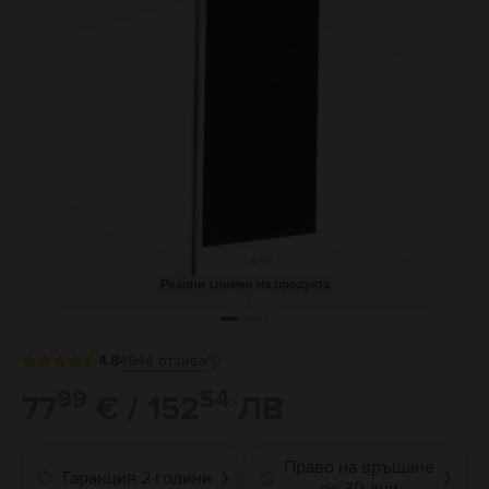
Реални снимки на продукта
4.8
4944
отзива
99
54
77
€ / 152
ЛВ
Право на връщане
Гаранция 2 години
❯
❯