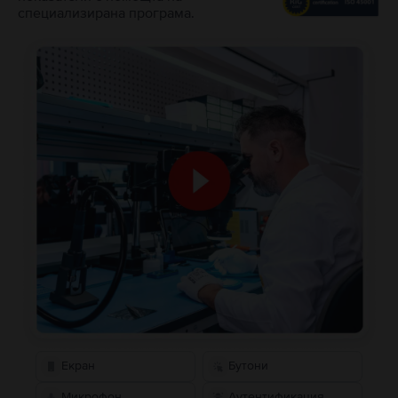
специализирана програма.
Екран
Бутони
Микрофон
Аутентификация