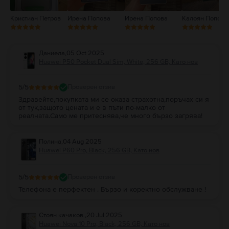
Кристиан Петров
Ирена Попова
Ирена Попова
Калоян Попов
Даниела
,
05 Oct 2025
Huawei P50 Pocket Dual Sim, White, 256 GB, Като нов
5
/5
Проверен отзив
Здравейте,покупката ми се оказа страхотна,поръчах си я
от тук,защото цената и е в пъти по-малко от
реалната.Само ме притеснява,че много бързо загрява!
Полина
,
04 Aug 2025
Huawei P60 Pro, Black, 256 GB, Като нов
5
/5
Проверен отзив
Телефона е перфектен . Бързо и коректно обслужване !
Стоян качаков
,
20 Jul 2025
Huawei Nova 10 Pro, Black, 256 GB, Като нов