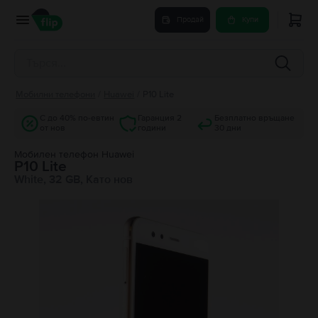
Продай
Купи
Мобилни телефони
/
Huawei
/
P10 Lite
С до 40% по-евтин
Гаранция 2
Безплатно връщане
от нов
години
30 дни
Мобилен телефон Huawei
P10 Lite
White, 32 GB, Като нов