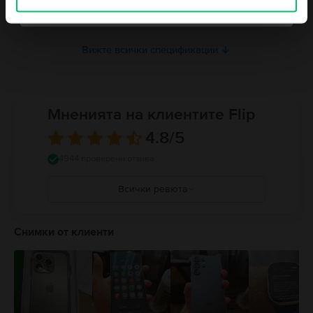
Не, благодаря, не се чувствам късметлия
RAM памет
3 GB
Вижте всички спецификации
Мненията на клиентите Flip
4.8
/5
4944 проверени отзива
Всички ревюта
5
4
Снимки от клиенти
3
2
1