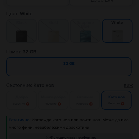
до 30 дни
Цвят:
White
Black
Gold
Sapphire
White
Blue
Памет:
32 GB
32 GB
Състояние:
Като нов
виж
Добро
Много добро
Отлично
Като нов
Известие
Известие
Известие
Известие
Естетично:
Изглежда като нов или почти нов. Може да има
много фини, незабележими драскотини.
Функционира перфектно