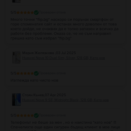
5
/5
Проверен отзив
Много точни "flip.bg" наскоро си поръчах смартфон от
горе споменатия сайт и останах много доволен от това
което дойде, не очаквах да е толко запазен и всичко да
работи без проблеми. Оказа се, че не съм направил
грешка като съм избрал "flip.bg"
Мария Желязкова
,
03 Jul 2025
Huawei Nova 10 Dual Sim, Silver, 128 GB, Като нов
5
/5
Проверен отзив
Изглежда като чисто нов
Стоян Кънев
,
07 Apr 2025
Huawei Nova 9 SE, Midnight Black, 128 GB, Като нов
5
/5
Проверен отзив
Телефонът не беше за мен , но е наистина "като нов" !!!
Спечелихте още един сигурен бъдещ клиент в мое лице