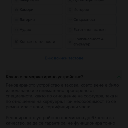
Камери
История
Батерия
Свързаност
Аудио
Естетичен аспект
Оригиналност &
Контакт с течности
фърмуер
Виж всички тестове
Какво е ремаркетирано устройство?
Реновираното устройство е такова, което вече е било
използвано и е внимателно проверено от
специалисти, както по отношение на софтуера, така и
по отношение на хардуера. При необходимост, то се
ремонтира с нови, сертифицирани части.
Реновираното устройство преминава до 67 теста за
качество, за да се гарантира, че функционира точно