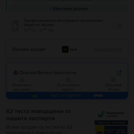
Ефективна батерия
Професионално монтирано силиконово
защитно фолио
Enable
99
49
10
€ / 21
ЛВ
Онлайн кредит
подробности
Опитай Genius безплатно
Безаплано
Ексклузивни
Връщане
връщане
оферти
60 дни
Част от групата
62 теста извършени от
нашите експерти
Всеки продукт се тества по 62
показателя с помощта на