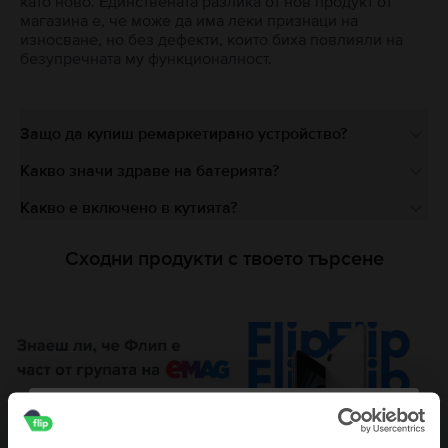
като ново. Единствената разлика от нов продукт от
магазина е, че може да има леки признаци на
износване, но без дефекти, които биха повлияли на
безупречната му функционалност.
Защо да купиш ремаркетирано устройство?
Какво значи здраве на батерията?
Какво е включено в кутията?
Сходни продукти с твоето търсене
Описание