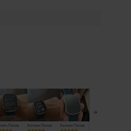
лоян Попов
Калоян Попов
Калоян Попов
Борислав Стоянов
Ни