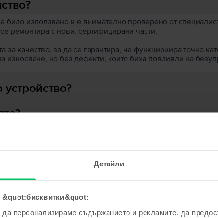
йство?
 е било използвано и е внимателно проверено от специалисти
 се ремонтира с нови, сертифицирани части.
 за качество, за да се гарантира, че функционира точно кат
на износване, но без дефекти, които биха повлияли на безу
 устройство?
ята?
Детайли
ходни продукти с твоето търсе
 &quot;бисквитки&quot;
а да персонализираме съдържанието и рекламите, да предо