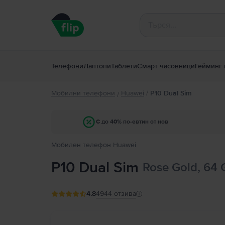
Телефони
Лаптопи
Таблети
Смарт часовници
Гейминг 
Мобилни телефони
Huawei
/
P10 Dual Sim
/
С до 40% по-евтин от нов
Мобилен телефон Huawei
P10 Dual Sim
Rose Gold, 64 
4.8
4944
отзива