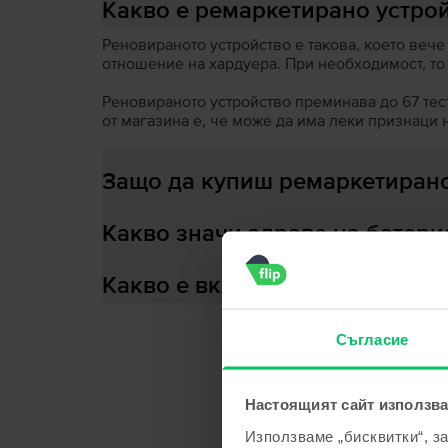
Какво е ремаркетирано устро
Реновираното устройство е такова, което вече
отношение на хардуера. При необходимост, то
Реновираното устройство преминава до 67 теста
от магазина е, че може да има леки признаци 
Защо да купиш ремаркетирано
Какво значи здраве на батери
Какво е включено в кутията?
Съгласие
С
Настоящият сайт използва
Използваме „бисквитки“, з