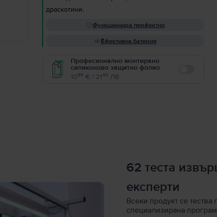
драскотини.
Функционира перфектно
Ефективна батерия
Професионално монтирано
силиконово защитно фолио
Enable
99
49
10
€ / 21
ЛВ
62 теста извъ
експерти
Всеки продукт се тества 
специализирана програм