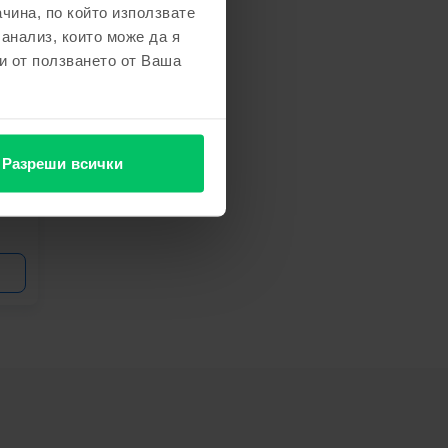
чина, по който използвате
ност
 анализ, които може да я
и от ползването от Ваша
Разреши всички