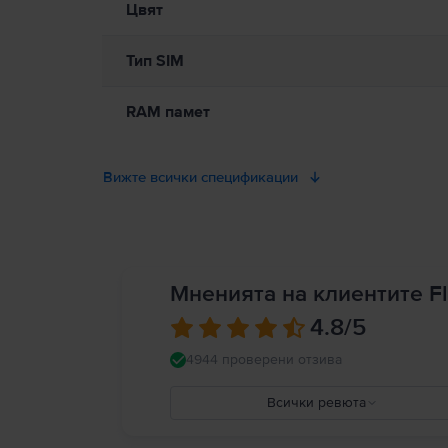
Цвят
Тип SIM
RAM памет
Вижте всички спецификации
Мненията на клиентите Fl
4.8
/5
4944 проверени отзива
Всички ревюта
5