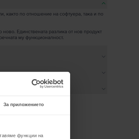
, както по отношение на софтуера, така и по
о ново. Единствената разлика от нов продукт
пречната му функционалност.
За приложението
не
ставяме функции на