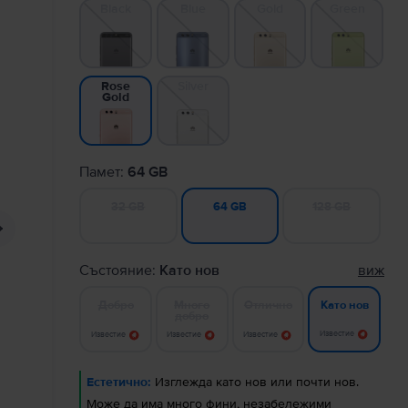
Black
Blue
Gold
Green
Silver
Rose
Gold
Памет:
64 GB
32 GB
128 GB
64 GB
Състояние:
Като нов
виж
Добро
Много
Отлично
Като нов
добро
Известие
Известие
Известие
Известие
Естетично:
Изглежда като нов или почти нов.
Може да има много фини, незабележими