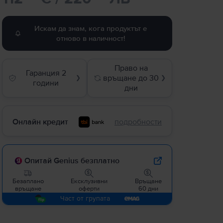
Искам да знам, кога продуктът е
отново в наличност!
Право на
Гаранция 2
връщане до 30
❯
❯
години
дни
Онлайн кредит
подробности
Опитай Genius безплатно
Безаплано
Ексклузивни
Връщане
връщане
оферти
60 дни
Част от групата