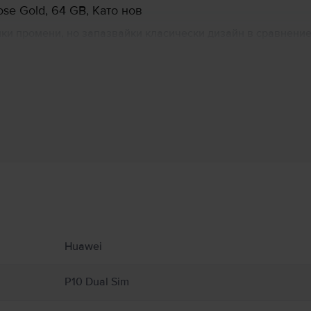
se Gold, 64 GB, Като нов
алки промени, но запазвайки класически дизайн в сравнение
печатъци, разположен в долната му част. Новият процесор K
Информация за производителя
 свързани с продукта.
 налична.
Huawei
P10 Dual Sim