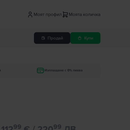
Моят профил
Моята количка
Продай
Купи
и
Изплащане с 0% лихва
99
99
112
€ / 220
ЛВ