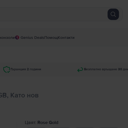
конзоли
Genius Deals
Помощ
Контакти
Гаранция 2 години
Безплатно връщане 30 дн
GB, Като нов
Цвят:
Rose Gold