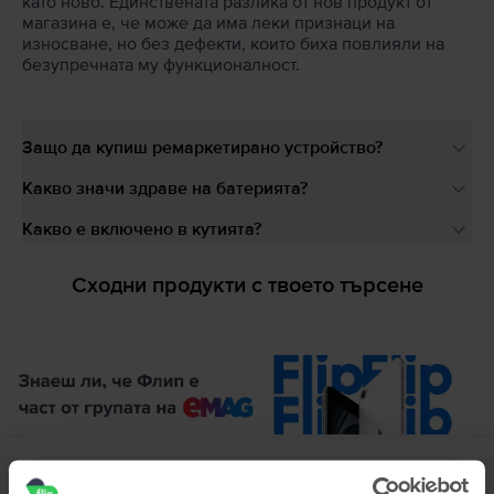
като ново. Единствената разлика от нов продукт от
магазина е, че може да има леки признаци на
износване, но без дефекти, които биха повлияли на
безупречната му функционалност.
Защо да купиш ремаркетирано устройство?
Какво значи здраве на батерията?
Какво е включено в кутията?
Сходни продукти с твоето търсене
Описание