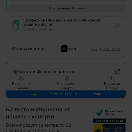
Ефективна батерия
Професионално монтирано силиконово
защитно фолио
Enable
99
49
10
€ / 21
ЛВ
Онлайн кредит
подробности
Опитай Genius безплатно
Безаплано
Ексклузивни
Връщане
връщане
оферти
60 дни
Част от групата
62 теста извършени от
нашите експерти
Всеки продукт се тества по 62
показателя с помощта на