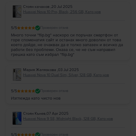
Стоян качаков
,
20 Jul 2025
Huawei Nova 10 Pro, Black, 256 GB, Като нов
5
/5
Проверен отзив
Много точни "flip.bg" наскоро си поръчах смартфон от
горе споменатия сайт и останах много доволен от това
което дойде, не очаквах да е толко запазен и всичко да
работи без проблеми. Оказа се, че не съм направил
грешка като съм избрал "flip.bg"
Мария Желязкова
,
03 Jul 2025
Huawei Nova 10 Dual Sim, Silver, 128 GB, Като нов
5
/5
Проверен отзив
Изглежда като чисто нов
Стоян Кънев
,
07 Apr 2025
Huawei Nova 9 SE, Midnight Black, 128 GB, Като нов
5
/5
Проверен отзив