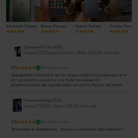
Кристиан Петров
Ирена Попова
Ирена Попова
Калоян Попов
Даниела
,
05 Oct 2025
Huawei P50 Pocket Dual Sim, White, 256 GB, Като нов
5
/5
Проверен отзив
Здравейте,покупката ми се оказа страхотна,поръчах си я
от тук,защото цената и е в пъти по-малко от
реалната.Само ме притеснява,че много бързо загрява!
Полина
,
04 Aug 2025
Huawei P60 Pro, Black, 256 GB, Като нов
5
/5
Проверен отзив
Телефона е перфектен . Бързо и коректно обслужване !