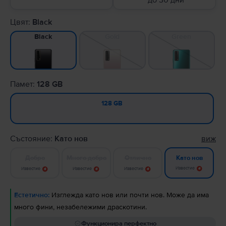
до 30 дни
Цвят:
Black
Gold
Green
Black
Памет:
128 GB
128 GB
Състояние:
Като нов
виж
Добро
Много добро
Отлично
Като нов
Известие
Известие
Известие
Известие
Естетично:
Изглежда като нов или почти нов. Може да има
много фини, незабележими драскотини.
Функционира перфектно