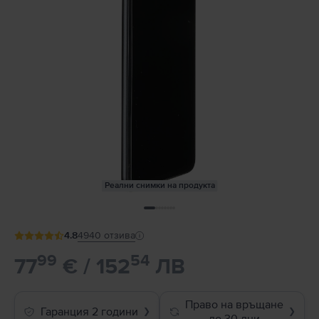
Реални снимки на продукта
4.8
4940
отзива
99
54
77
€ / 152
ЛВ
Право на връщане
Гаранция 2 години
❯
❯