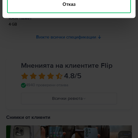
Информация относно предупрежденията за безопасност
Тип SIM
Отказ
свързани с продукта.
Nano-SIM
Към момента информацията за безопасност на продукта не е налична.
RAM памет
4 GB
Вижте всички спецификации
Мненията на клиентите Flip
4.8
/5
4940 проверени отзива
Всички ревюта
5
4
Снимки от клиенти
3
2
1