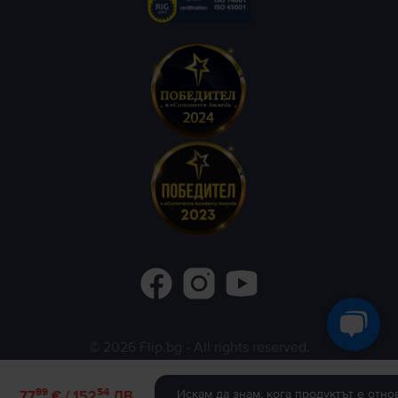
©
2026
Flip.bg
- All rights reserved.
Flip.ro
Flip.gr
Rejoy.hu
99
54
Искам да знам, кога продуктът е отно
77
€ / 152
ЛВ