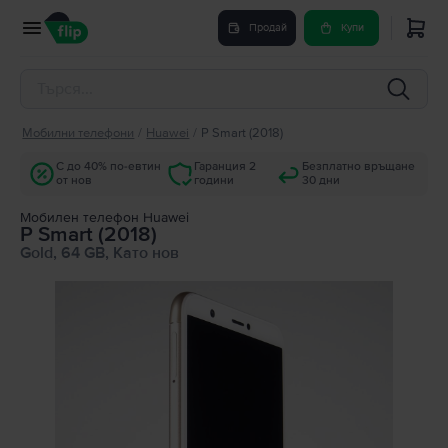
Продай
Купи
Мобилни телефони
/
Huawei
/
P Smart (2018)
С до 40% по-евтин
Гаранция 2
Безплатно връщане
от нов
години
30 дни
Мобилен телефон Huawei
P Smart (2018)
Gold, 64 GB, Като нов