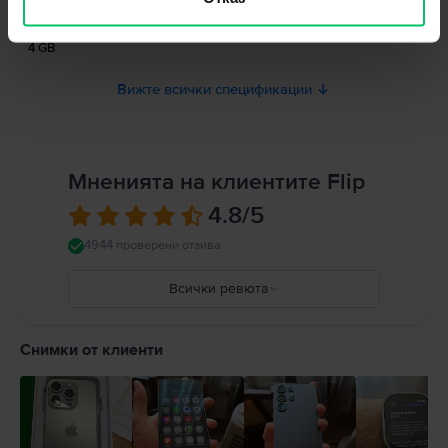
Към момента информацията за безопасност на продукта не е налична.
RAM памет
4 GB
Вижте всички спецификации
Мненията на клиентите Flip
4.8
/5
4944 проверени отзива
Всички ревюта
5
4
Снимки от клиенти
3
2
1