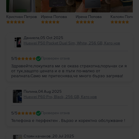
Кристиан Петров
Ирена Попова
Ирена Попова
Калоян Попов
Даниела
,
05 Oct 2025
Huawei P50 Pocket Dual Sim, White, 256 GB, Като нов
5
/5
Проверен отзив
Здравейте,покупката ми се оказа страхотна,поръчах си я
от тук,защото цената и е в пъти по-малко от
реалната.Само ме притеснява,че много бързо загрява!
Полина
,
04 Aug 2025
Huawei P60 Pro, Black, 256 GB, Като нов
5
/5
Проверен отзив
Телефона е перфектен . Бързо и коректно обслужване !
Стоян качаков
,
20 Jul 2025