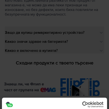
като ново. Единствената разлика от нов продукт от
магазина е, че може да има леки признаци на
износване, но без дефекти, които биха повлияли на
безупречната му функционалност.
Защо да купиш ремаркетирано устройство?
Какво значи здраве на батерията?
Какво е включено в кутията?
Сходни продукти с твоето търсене
Описание