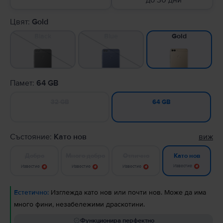
до 30 дни
Цвят:
Gold
Black
Blue
Gold
Памет:
64 GB
32 GB
64 GB
Състояние:
Като нов
виж
Добро
Много добро
Отлично
Като нов
Известие
Известие
Известие
Известие
Естетично:
Изглежда като нов или почти нов. Може да има
много фини, незабележими драскотини.
Функционира перфектно