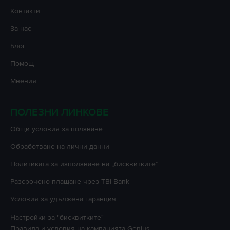
Контакти
За нас
Блог
Помощ
Мнения
ПОЛЕЗНИ ЛИНКОВЕ
Oбщи условия за ползване
Oбработване на лични данни
Политиката за използване на „бисквитките”
Разсрочено плащане чрез TBI Bank
Условия за удължена гаранция
Настройки за "бисквитките"
Правила и условия на кампанията
Genius