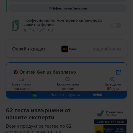
Ефективна батерия
Професионално монтирано силиконово
защитно фолио
Enable
99
49
10
€ / 21
ЛВ
Онлайн кредит
подробности
Опитай Genius безплатно
Безаплано
Ексклузивни
Връщане
връщане
оферти
60 дни
Част от групата
62 теста извършени от
нашите експерти
Всеки продукт се тества по 62
показателя с помощта на