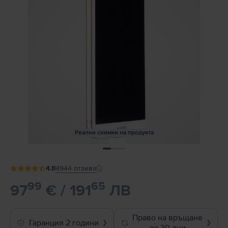
Реални снимки на продукта
4.8
4944
отзива
99
65
97
€ / 191
ЛВ
Право на връщане
Гаранция 2 години
❯
❯