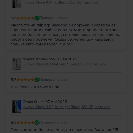
Huawei Nova 10 Pro, Black, 256 GB, Като нов
5
/5
Проверен отзив
Много точни "flip.bg" наскоро си поръчах смартфон от
горе споменатия сайт и останах много доволен от това
което дойде, не очаквах да е толко запазен и всичко да
работи без проблеми. Оказа се, че не съм направил
грешка като съм избрал "flip.bg"
Мария Желязкова
,
03 Jul 2025
Huawei Nova 10 Dual Sim, Silver, 128 GB, Като нов
5
/5
Проверен отзив
Изглежда като чисто нов
Стоян Кънев
,
07 Apr 2025
Huawei Nova 9 SE, Midnight Black, 128 GB, Като нов
5
/5
Проверен отзив
Телефонът не беше за мен , но е наистина "като нов" !!!