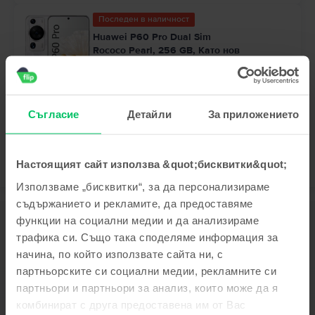
Последен в наличност
Huawei P60 Pro Dual Sim
Rococo Pearl, 256 GB, Като нов
Доставка:
приблизително 2-3 работни дни
Вноски с 0% лихва
99
64
369
€ / 723
ЛВ
Съгласие
Детайли
За приложението
Настоящият сайт използва &quot;бисквитки&quot;
Използваме „бисквитки“, за да персонализираме
съдържанието и рекламите, да предоставяме
Описание
функции на социални медии и да анализираме
трафика си. Също така споделяме информация за
Мобилен телефон Huawei Nova 9 SE 5G, Pearl White, 128 GB, Като
нов
начина, по който използвате сайта ни, с
партньорските си социални медии, рекламните си
Виж повече
партньори и партньори за анализ, които може да я
Информация за съответствие на продукта
комбинират с друга предоставена им от Вас