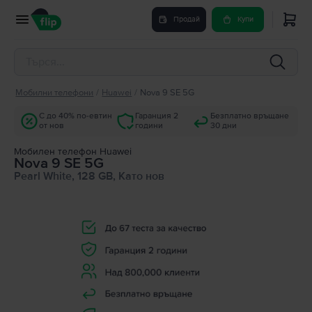
Продай
Купи
Мобилни телефони
/
Huawei
/
Nova 9 SE 5G
С до 40% по-евтин
Гаранция 2
Безплатно връщане
от нов
години
30 дни
Мобилен телефон Huawei
Nova 9 SE 5G
Pearl White, 128 GB, Като нов