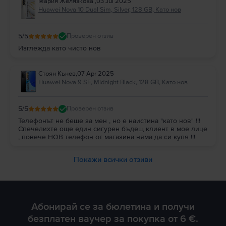
Мария Желязкова
,
03 Jul 2025
Huawei Nova 10 Dual Sim, Silver, 128 GB, Като нов
5
/5
Проверен отзив
Изглежда като чисто нов
Стоян Кънев
,
07 Apr 2025
Huawei Nova 9 SE, Midnight Black, 128 GB, Като нов
5
/5
Проверен отзив
Телефонът не беше за мен , но е наистина "като нов" !!!
Спечелихте още един сигурен бъдещ клиент в мое лице
, повече НОВ телефон от магазина няма да си купя !!!
Покажи всички отзиви
Абонирай се за бюлетина и получи
безплатен ваучер за покупка от 6 €.