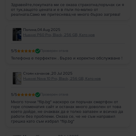
Здравейте,покупката ми се оказа страхотна,поръчах си я
от тук,защото цената и е в пъти по-малко от
реалната.Само ме притеснява,че много бързо загрява!
Полина
,
04 Aug 2025
Huawei P60 Pro, Black, 256 GB, Като нов
5
/5
Проверен отзив
Телефона е перфектен . Бързо и коректно обслужване !
Стоян качаков
,
20 Jul 2025
Huawei Nova 10 Pro, Black, 256 GB, Като нов
5
/5
Проверен отзив
Много точни "flip.bg" наскоро си поръчах смартфон от
горе споменатия сайт и останах много доволен от това
което дойде, не очаквах да е толко запазен и всичко да
работи без проблеми. Оказа се, че не съм направил
грешка като съм избрал "flip.bg"