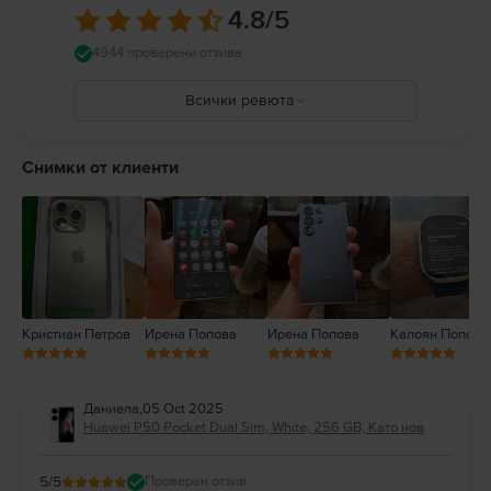
4.8
/5
4944 проверени отзива
Всички ревюта
5
4
Снимки от клиенти
3
2
1
Кристиан Петров
Ирена Попова
Ирена Попова
Калоян Попов
Даниела
,
05 Oct 2025
Huawei P50 Pocket Dual Sim, White, 256 GB, Като нов
5
/5
Проверен отзив