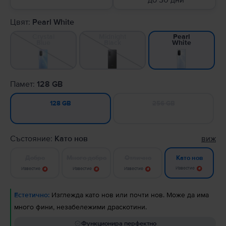
до 30 дни
Цвят:
Pearl White
Crystal
Midnight
Pearl
Blue
Black
White
Памет:
128 GB
256 GB
128 GB
Състояние:
Като нов
виж
Добро
Много добро
Отлично
Като нов
Известие
Известие
Известие
Известие
Естетично:
Изглежда като нов или почти нов. Може да има
много фини, незабележими драскотини.
Функционира перфектно