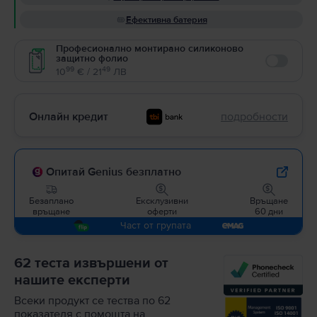
Ефективна батерия
Професионално монтирано силиконово
защитно фолио
Enable
99
49
10
€ / 21
ЛВ
Онлайн кредит
подробности
Опитай Genius безплатно
Безаплано
Ексклузивни
Връщане
връщане
оферти
60 дни
Част от групата
62 теста извършени от
нашите експерти
Всеки продукт се тества по 62
показателя с помощта на