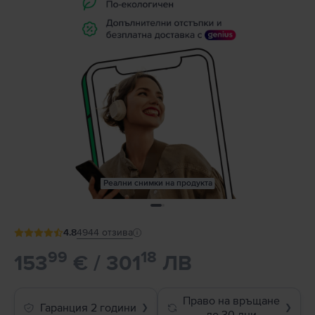
Реални снимки на продукта
4.8
4944
отзива
99
18
153
€ / 301
ЛВ
Право на връщане
Гаранция 2 години
❯
❯