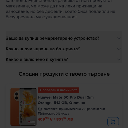
като ново. Единствената разлика от нов продукт от
магазина е, че може да има леки признаци на
износване, но без дефекти, които биха повлияли на
безупречната му функционалност.
Защо да купиш ремаркетирано устройство?
Какво значи здраве на батерията?
Какво е включено в кутията?
Сходни продукти с твоето търсене
Последен в наличност
Huawei Mate 50 Pro Dual Sim
Orange, 512 GB, Отлично
Доставка:
приблизително 2-3 работни дни
Вноски с 0% лихва
99
87
409
€ / 801
ЛВ