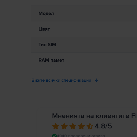
Модел
Цвят
Тип SIM
RAM памет
Вижте всички спецификации
Мненията на клиентите Fl
4.8
/5
4940 проверени отзива