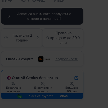
Искам да знам, кога продуктът е
отново в наличност!
Право на
Гаранция 2
връщане до 30
❯
❯
години
дни
Онлайн кредит
подробности
Опитай Genius безплатно
Безаплано
Ексклузивни
Връщане
връщане
оферти
60 дни
Част от групата