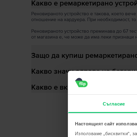
Какво е ремаркетирано устро
Реновираното устройство е такова, което вече
отношение на хардуера. При необходимост, то
Реновираното устройство преминава до 67 теста
от магазина е, че може да има леки признаци 
Защо да купиш ремаркетирано
Какво значи здраве на батери
Какво е включено в кутията?
Съгласие
С
Настоящият сайт използва
Използваме „бисквитки“, з