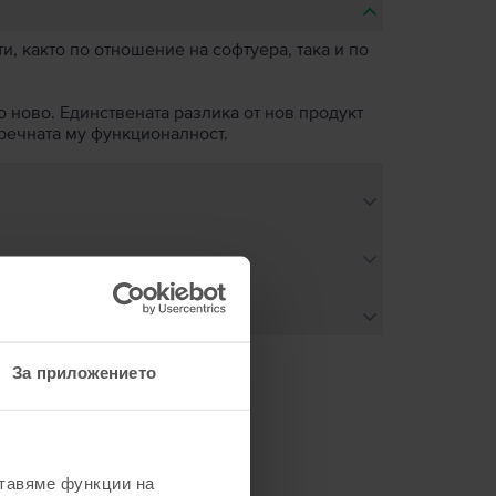
, както по отношение на софтуера, така и по
о ново. Единствената разлика от нов продукт
пречната му функционалност.
За приложението
не
ставяме функции на