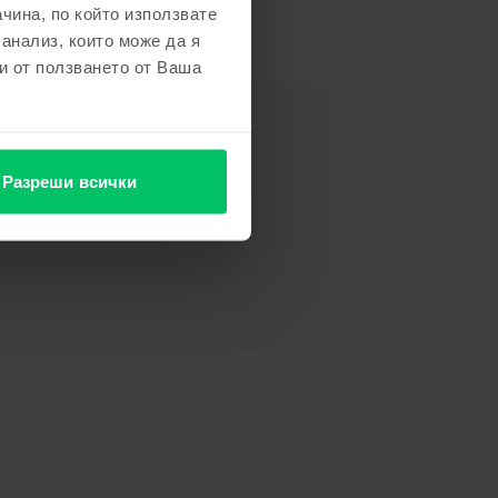
чина, по който използвате
 анализ, които може да я
и от ползването от Ваша
Разреши всички
Информация за отговорното лице