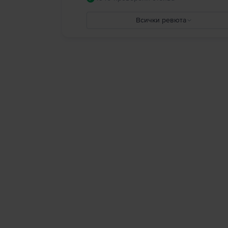
Всички ревюта
5
4
3
2
1