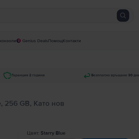
конзоли
Genius Deals
Помощ
Контакти
Гаранция 2 години
Безплатно връщане 30 дн
e, 256 GB, Като нов
Цвят:
Starry Blue