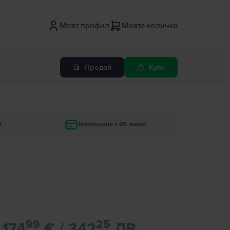
Моят профил
Моята количка
Продай
Купи
и
Изплащане с 0% лихва
99
25
174
€ / 342
ЛВ