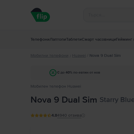
Телефони
Лаптопи
Таблети
Смарт часовници
Гейминг 
Мобилни телефони
Huawei
/
Nova 9 Dual Sim
/
С до 40% по-евтин от нов
Мобилен телефон Huawei
Nova 9 Dual Sim
Starry Blu
4.8
4940
отзива