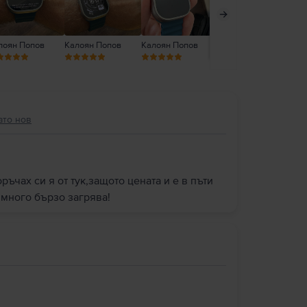
лоян Попов
Калоян Попов
Калоян Попов
Борислав Стоянов
Ни
ато нов
ръчах си я от тук,защото цената и е в пъти
 много бързо загрява!