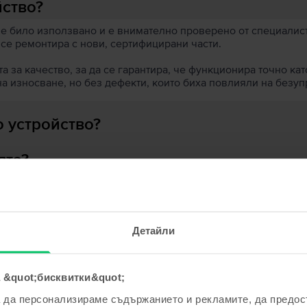
йство?
 е било използвано и е внимателно проверено от специалисти
 се ремонтира с нови, сертифицирани части.
 за качество, за да се гарантира, че функционира точно кат
на износване, но без дефекти, които биха повлияли на безу
 устройство?
ята?
Детайли
ходни продукти с твоето търсе
 &quot;бисквитки&quot;
а да персонализираме съдържанието и рекламите, да предо