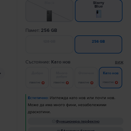
Black
Starry
Blue
Памет:
256 GB
128 GB
256 GB
Състояние:
Като нов
виж
Добро
Много
Отлично
Като нов
добро
Известие
Известие
Известие
Известие
Естетично:
Изглежда като нов или почти нов.
Може да има много фини, незабележими
драскотини.
Функционира перфектно