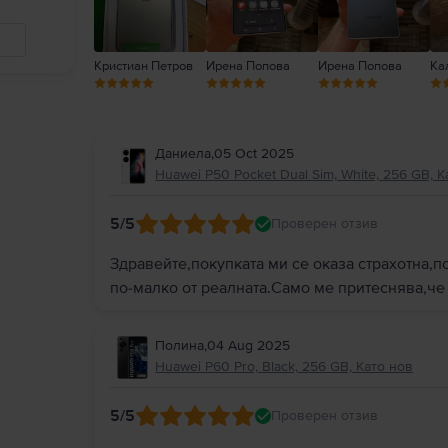
Кристиан Петров
Ирена Попова
Ирена Попова
Ка
Даниела
,
05 Oct 2025
Huawei P50 Pocket Dual Sim, White, 256 GB, К
5
/5
Проверен отзив
Здравейте,покупката ми се оказа страхотна,по
по-малко от реалната.Само ме притеснява,че
Полина
,
04 Aug 2025
Huawei P60 Pro, Black, 256 GB, Като нов
5
/5
Проверен отзив