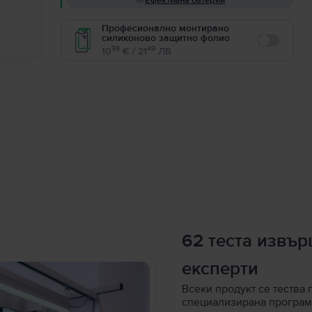
Ефективна батерия
Професионално монтирано
силиконово защитно фолио
Enable
99
49
10
€ / 21
ЛВ
62 теста извъ
експерти
Всеки продукт се тества 
специализирана програм