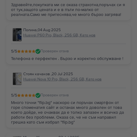
Здравейте,покупката ми се оказа страхотна,поръчах си я
от тук,защото цената и е в пъти по-малко от
реалната.Само ме притеснява,че много бързо загрява!
Полина
,
04 Aug 2025
Huawei P60 Pro, Black, 256 GB, Като нов
5
/5
Проверен отзив
Телефона е перфектен . Бързо и коректно обслужване !
Стоян качаков
,
20 Jul 2025
Huawei Nova 10 Pro, Black, 256 GB, Като нов
5
/5
Проверен отзив
Много точни "flip.bg" наскоро си поръчах смартфон от
горе споменатия сайт и останах много доволен от това
което дойде, не очаквах да е толко запазен и всичко да
работи без проблеми. Оказа се, че не съм направил
грешка като съм избрал "flip.bg"