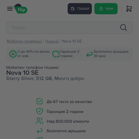
Продай
Купи
Мобилни телефони
/
Huawei
/
Nova 10 SE
С до 40% по-евтин
Гаранция 2
Безплатно връщане
от нов
години
30 дни
Мобилен телефон Huawei
Nova 10 SE
Starry Silver, 512 GB, Много добро