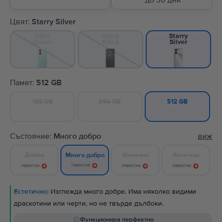
до 30 дни
Цвят:
Starry Silver
Mint
Starry
Starry
Green
Black
Silver
Памет:
512 GB
128 GB
256 GB
512 GB
Състояние:
Много добро
виж
Добро
Отлично
Като нов
Много добро
Известие
Известие
Известие
Известие
Естетично:
Изглежда много добре. Има няколко видими
драскотини или черти, но не твърде дълбоки.
Функционира перфектно