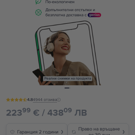
Реални снимки на продукта
4.8
4944
отзива
99
09
223
€ / 438
ЛВ
Право на връщане
Гаранция 2 години
❯
❯