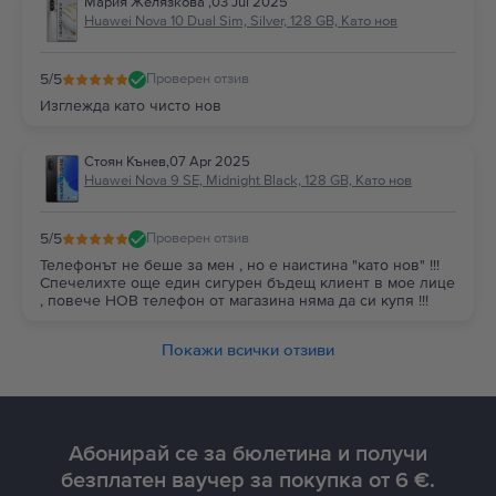
Мария Желязкова
,
03 Jul 2025
Huawei Nova 10 Dual Sim, Silver, 128 GB, Като нов
5
/5
Проверен отзив
Изглежда като чисто нов
Стоян Кънев
,
07 Apr 2025
Huawei Nova 9 SE, Midnight Black, 128 GB, Като нов
5
/5
Проверен отзив
Телефонът не беше за мен , но е наистина "като нов" !!!
Спечелихте още един сигурен бъдещ клиент в мое лице
, повече НОВ телефон от магазина няма да си купя !!!
Покажи всички отзиви
Абонирай се за бюлетина и получи
безплатен ваучер за покупка от 6 €.