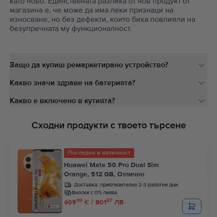
като ново. Единствената разлика от нов продукт от
магазина е, че може да има леки признаци на
износване, но без дефекти, които биха повлияли на
безупречната му функционалност.
Защо да купиш ремаркетирано устройство?
Какво значи здраве на батерията?
Какво е включено в кутията?
Сходни продукти с твоето търсене
Последен в наличност
Huawei Mate 50 Pro Dual Sim
Orange, 512 GB, Отлично
Доставка:
приблизително 2-3 работни дни
Вноски с 0% лихва
99
87
409
€ / 801
ЛВ