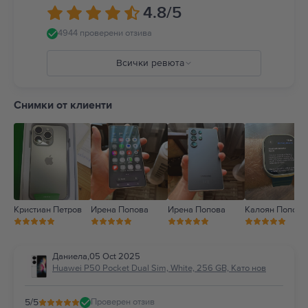
4.8
/5
4944 проверени отзива
Всички ревюта
5
4
Снимки от клиенти
3
2
1
Кристиан Петров
Ирена Попова
Ирена Попова
Калоян Попов
Даниела
,
05 Oct 2025
Huawei P50 Pocket Dual Sim, White, 256 GB, Като нов
5
/5
Проверен отзив