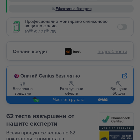
Ефективна батерия
Професионално монтирано силиконово
защитно фолио
Enable
99
49
10
€ / 21
ЛВ
Онлайн кредит
подробности
Опитай Genius безплатно
Безаплано
Ексклузивни
Връщане
връщане
оферти
60 дни
Част от групата
62 теста извършени от
нашите експерти
Всеки продукт се тества по 62
показателя с помощта на