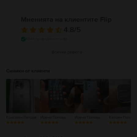
Мненията на клиентите Flip
4.8
/5
4944 проверени отзива
Всички ревюта
5
4
Снимки от клиенти
3
2
1
Кристиан Петров
Ирена Попова
Ирена Попова
Калоян Попов