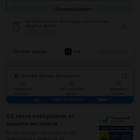
Ефективна батерия
Професионално монтирано силиконово
защитно фолио
Enable
99
49
10
€ / 21
ЛВ
Онлайн кредит
подробности
Опитай Genius безплатно
Безаплано
Ексклузивни
Връщане
връщане
оферти
60 дни
Част от групата
62 теста извършени от
нашите експерти
Всеки продукт се тества по 62
показателя с помощта на