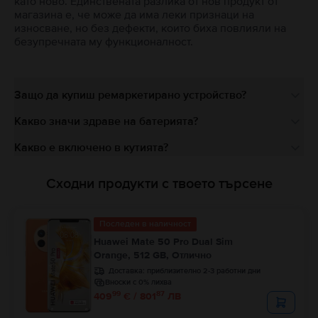
като ново. Единствената разлика от нов продукт от
магазина е, че може да има леки признаци на
износване, но без дефекти, които биха повлияли на
безупречната му функционалност.
Защо да купиш ремаркетирано устройство?
Какво значи здраве на батерията?
Какво е включено в кутията?
Сходни продукти с твоето търсене
Последен в наличност
Huawei Mate 50 Pro Dual Sim
Orange, 512 GB, Отлично
Доставка:
приблизително 2-3 работни дни
Вноски с 0% лихва
99
87
409
€ / 801
ЛВ