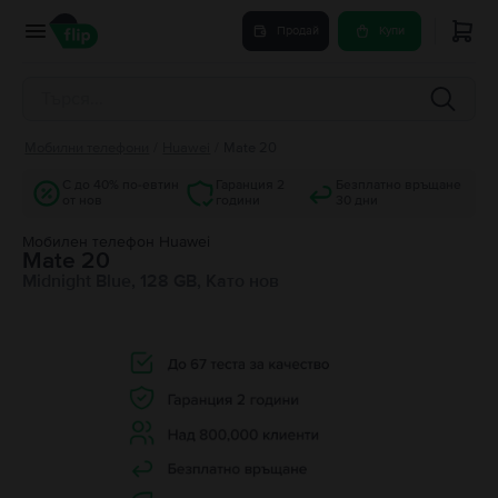
Продай
Купи
Мобилни телефони
/
Huawei
/
Mate 20
С до 40% по-евтин
Гаранция 2
Безплатно връщане
от нов
години
30 дни
Мобилен телефон Huawei
Mate 20
Midnight Blue, 128 GB, Като нов