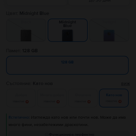
до 30 дни
Цвят:
Midnight Blue
Black
Twilight
Midnight
Blue
Памет:
128 GB
128 GB
Състояние:
Като нов
виж
Добро
Много добро
Отлично
Като нов
Известие
Известие
Известие
Известие
Естетично:
Изглежда като нов или почти нов. Може да има
много фини, незабележими драскотини.
Функционира перфектно