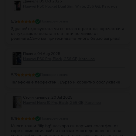
Даниела
,
05 Oct 2025
Huawei P50 Pocket Dual Sim, White, 256 GB, Като нов
5
/5
Проверен отзив
Здравейте,покупката ми се оказа страхотна,поръчах си я
от тук,защото цената и е в пъти по-малко от
реалната.Само ме притеснява,че много бързо загрява!
Полина
,
04 Aug 2025
Huawei P60 Pro, Black, 256 GB, Като нов
5
/5
Проверен отзив
Телефона е перфектен . Бързо и коректно обслужване !
Стоян качаков
,
20 Jul 2025
Huawei Nova 10 Pro, Black, 256 GB, Като нов
5
/5
Проверен отзив
Много точни "flip.bg" наскоро си поръчах смартфон от
горе споменатия сайт и останах много доволен от това
което дойде, не очаквах да е толко запазен и всичко да