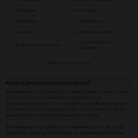
Камери
История
Батерия
Свързаност
Аудио
Естетичен аспект
Оригиналност &
Контакт с течности
фърмуер
Виж всички тестове
Какво е ремаркетирано устройство?
Реновираното устройство е такова, което вече е било
използвано и е внимателно проверено от
специалисти, както по отношение на софтуера, така и
по отношение на хардуера. При необходимост, то се
ремонтира с нови, сертифицирани части.
Реновираното устройство преминава до 67 теста за
качество, за да се гарантира, че функционира точно