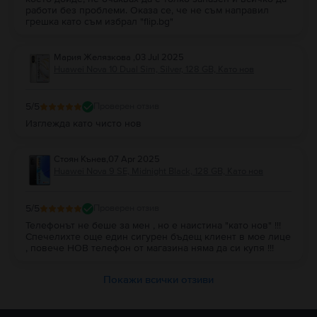
работи без проблеми. Оказа се, че не съм направил
грешка като съм избрал "flip.bg"
Мария Желязкова
,
03 Jul 2025
Huawei Nova 10 Dual Sim, Silver, 128 GB, Като нов
5
/5
Проверен отзив
Изглежда като чисто нов
Стоян Кънев
,
07 Apr 2025
Huawei Nova 9 SE, Midnight Black, 128 GB, Като нов
5
/5
Проверен отзив
Телефонът не беше за мен , но е наистина "като нов" !!!
Спечелихте още един сигурен бъдещ клиент в мое лице
, повече НОВ телефон от магазина няма да си купя !!!
Покажи всички отзиви