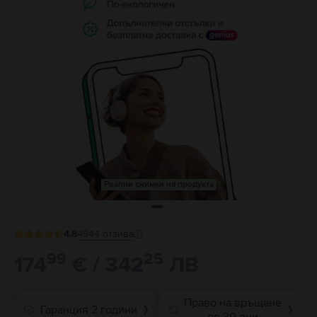
Реални снимки на продукта
4.8
4944
отзива
99
25
174
€ / 342
ЛВ
Право на връщане
Гаранция 2 години
❯
❯