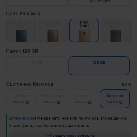
до 30 дни
Цвят:
Pink Gold
Midnight
Mocha
Titanium
Pink
Blue
Brown
Grey
Gold
Памет:
128 GB
64 GB
128 GB
Състояние:
Като нов
виж
Добро
Много добро
Отлично
Като нов
Известие
Известие
Известие
Известие
Естетично:
Изглежда като нов или почти нов. Може да има
много фини, незабележими драскотини.
Функционира перфектно