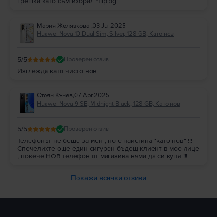
грешка като съм избрал "flip.bg"
Мария Желязкова
,
03 Jul 2025
Huawei Nova 10 Dual Sim, Silver, 128 GB, Като нов
5
/5
Проверен отзив
Изглежда като чисто нов
Стоян Кънев
,
07 Apr 2025
Huawei Nova 9 SE, Midnight Black, 128 GB, Като нов
5
/5
Проверен отзив
Телефонът не беше за мен , но е наистина "като нов" !!!
Спечелихте още един сигурен бъдещ клиент в мое лице
, повече НОВ телефон от магазина няма да си купя !!!
Покажи всички отзиви