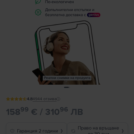
Реални снимки на продукта
4.8
4944
отзива
99
96
158
€ / 310
ЛВ
Право на връщане
Гаранция 2 години
❯
❯