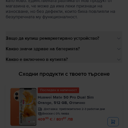
като ново. Единствената разлика от нов продукт от
магазина е, че може да има леки признаци на
износване, но без дефекти, които биха повлияли на
безупречната му функционалност.
Защо да купиш ремаркетирано устройство?
Какво значи здраве на батерията?
Какво е включено в кутията?
Сходни продукти с твоето търсене
Последен в наличност
Huawei Mate 50 Pro Dual Sim
Orange, 512 GB, Отлично
Доставка:
приблизително 2-3 работни дни
Вноски с 0% лихва
99
87
409
€ / 801
ЛВ