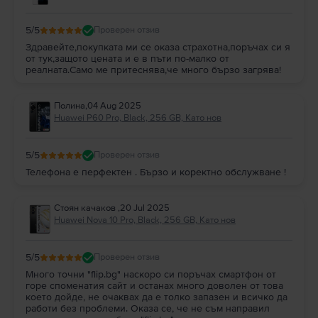
5
/5
Проверен отзив
Здравейте,покупката ми се оказа страхотна,поръчах си я
от тук,защото цената и е в пъти по-малко от
реалната.Само ме притеснява,че много бързо загрява!
Полина
,
04 Aug 2025
Huawei P60 Pro, Black, 256 GB, Като нов
5
/5
Проверен отзив
Телефона е перфектен . Бързо и коректно обслужване !
Стоян качаков
,
20 Jul 2025
Huawei Nova 10 Pro, Black, 256 GB, Като нов
5
/5
Проверен отзив
Много точни "flip.bg" наскоро си поръчах смартфон от
горе споменатия сайт и останах много доволен от това
което дойде, не очаквах да е толко запазен и всичко да
работи без проблеми. Оказа се, че не съм направил