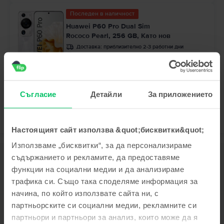
Последен в наличност
Huawei P60 Pro Dual Sim
Rococo Pearl, 256 GB, Като нов
Доставка:
приблизително 2-3 работни дни
Вноски с 0% лихва
99
64
369
€ / 723
ЛВ
Съгласие
Детайли
За приложението
Настоящият сайт използва &quot;бисквитки&quot;
Използваме „бисквитки“, за да персонализираме
Описание
съдържанието и рекламите, да предоставяме
Мобилен телефон Huawei Mate 10 Pro, Pink Gold, 128 GB, Като нов
функции на социални медии и да анализираме
трафика си. Също така споделяме информация за
С 6-инчов 18:9 AMOLED екран, Huawei Mate 10 Pro е различен от
основния модел. Можем да видим това в по-тънките му ръбове,
начина, по който използвате сайта ни, с
поставянето на скенер за пръстови отпечатъци на гърба и повече RAM
партньорските си социални медии, рекламните си
– 4GB.
партньори и партньори за анализ, които може да я
Виж повече