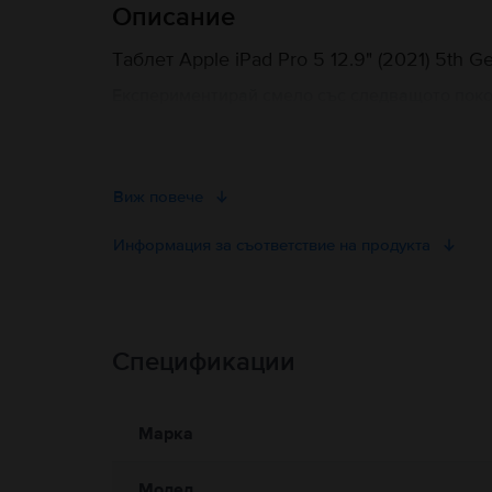
Описание
Tаблет Apple iPad Pro 5 12.9" (2021) 5th Gen
Експериментирай смело със следващото пок
е
създаден да отговори на твоите творчески 
комбинация от зашеметяваща производително
начина, по който да взаимодействаш с дигита
Виж повече
Тънкият и модерен дизайн на таблета
iPad Pro
технология Mini-LED предлага изображения с 
Информация за съответствие на продукта
съдържание. Независимо дали създаваш граф
iPad Pro 5 12.9" (2021) 5th Gen
ти предоставя
Информация за безопасност на продукта
Неговият мощен двигател, чипсетът Apple M1,
осемядрените си процесори, таблетът
Apple i
Спецификации
Информация за безопасност на продукта
капацитет за съхранение, гарантира, винаги 
Apple iPad Pro 5 12.9"
интегрира усъвършенств
Информация относно предупрежденията за безопасност
основна камера с оптична стабилизация на и
Работете внимателно с Вашия iPad. Устройството е изработе
Марка
бъдат изпуснати, изгорени, пробити, смачкани или ако вляза
TrueDepth камера, която също разполага с 1
доведе до прегряване или наранявания. Не използвайте iPad
селфита.
доведе до опасни ситуации (например избягвайте слушането 
Модел