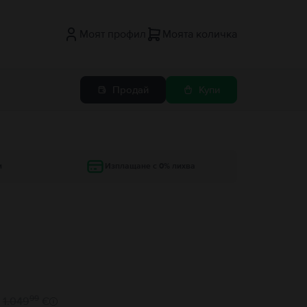
Моят профил
Моята количка
Продай
Купи
и
Изплащане с 0% лихва
99
1.049
€