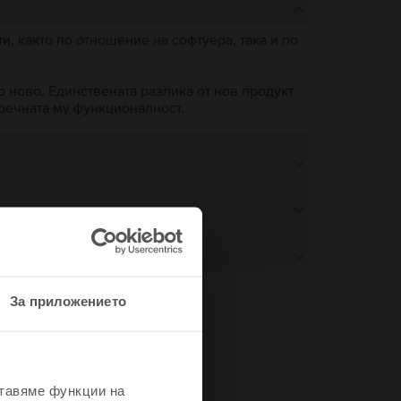
, както по отношение на софтуера, така и по
о ново. Единствената разлика от нов продукт
пречната му функционалност.
За приложението
не
ставяме функции на