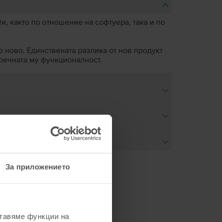
, както по отношение на софтуера, така и по
о ново. Единствената разлика от нов продукт
пречната му функционалност.
За приложението
не
ставяме функции на