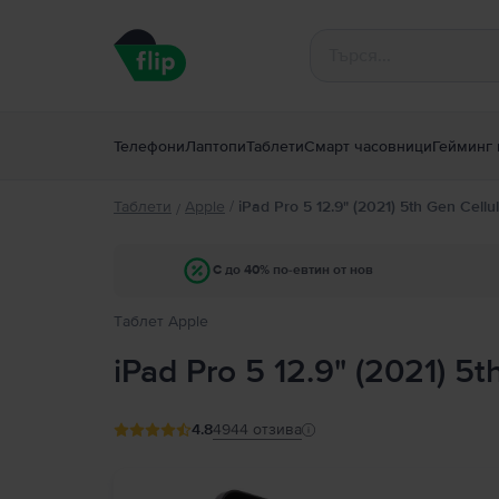
Телефони
Лаптопи
Таблети
Смарт часовници
Гейминг 
Таблети
Apple
/
iPad Pro 5 12.9" (2021) 5th Gen Cellu
/
С до 40% по-евтин от нов
Tаблет Apple
iPad Pro 5 12.9" (2021) 5t
4.8
4944
отзива