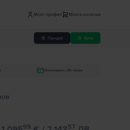
Моят профил
Моята количка
Продай
Купи
и
Изплащане с 0% лихва
нов
99
57
1.095
€ / 2.143
ЛВ