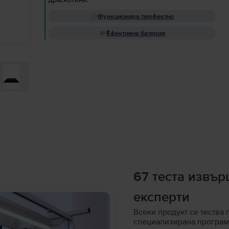
Функционира перфектно
Ефективна батерия
67 теста извъ
експерти
Всеки продукт се тества 
специализирана програм