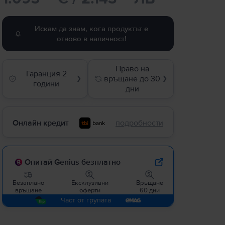
Искам да знам, кога продуктът е
отново в наличност!
Право на
Гаранция 2
връщане до 30
❯
❯
години
дни
Онлайн кредит
подробности
Опитай Genius безплатно
Безаплано
Ексклузивни
Връщане
връщане
оферти
60 дни
Част от групата