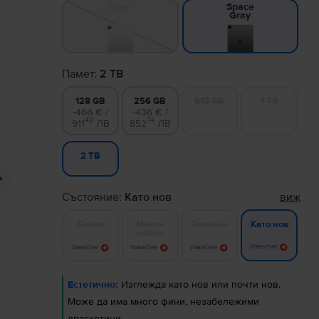
Silver
Space
Gray
Памет:
2 TB
128 GB
256 GB
512 GB
1 TB
-466 € /
-436 € /
42
74
911
ЛВ
852
ЛВ
2 TB
Състояние:
Като нов
виж
Добро
Много
Отлично
Като нов
добро
Известие
Известие
Известие
Известие
Естетично:
Изглежда като нов или почти нов.
Може да има много фини, незабележими
драскотини.