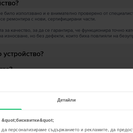
йство?
 е било използвано и е внимателно проверено от специалисти
 се ремонтира с нови, сертифицирани части.
 за качество, за да се гарантира, че функционира точно кат
на износване, но без дефекти, които биха повлияли на безу
 устройство?
ята?
е и спечели!
Детайли
одно устройство ще бъде дори
 по-евтино!
ходни продукти с твоето търсе
 &quot;бисквитки&quot;
а да персонализираме съдържанието и рекламите, да предо