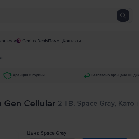
конзоли
Genius Deals
Помощ
Контакти
lar
Гаранция 2 години
Безплатно връщане 30 дн
h Gen Cellular
2 TB, Space Gray, Като 
Цвят:
Space Gray