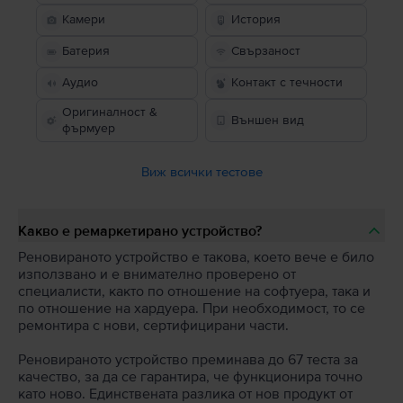
Камери
История
Батерия
Свързаност
Аудио
Контакт с течности
Оригиналност &
Външен вид
фърмуер
Виж всички тестове
Какво е ремаркетирано устройство?
Реновираното устройство е такова, което вече е било
използвано и е внимателно проверено от
специалисти, както по отношение на софтуера, така и
по отношение на хардуера. При необходимост, то се
ремонтира с нови, сертифицирани части.
Реновираното устройство преминава до 67 теста за
качество, за да се гарантира, че функционира точно
като ново. Единствената разлика от нов продукт от