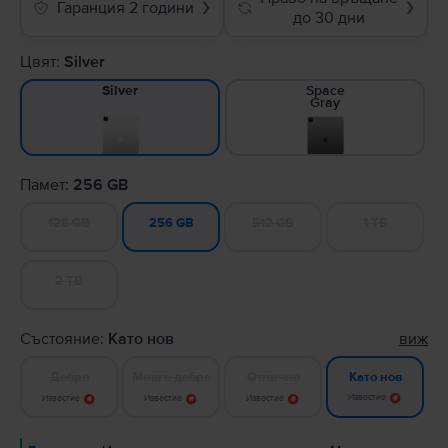
Гаранция 2 години
❯
❯
до 30 дни
Цвят:
Silver
Space
Silver
Gray
Памет:
256 GB
128 GB
512 GB
1 TB
256 GB
2 TB
Състояние:
Като нов
виж
Добро
Много добро
Отлично
Като нов
Известие
Известие
Известие
Известие