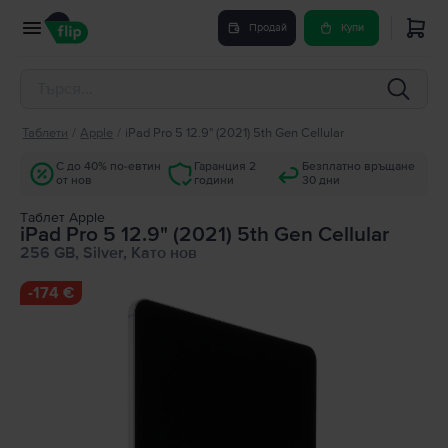
Продай
Купи
Таблети
/
Apple
/
iPad Pro 5 12.9" (2021) 5th Gen Cellular
С до 40% по-евтин
Гаранция 2
Безплатно връщане
от нов
години
30 дни
Tаблет Apple
iPad Pro 5 12.9" (2021) 5th Gen Cellular
256 GB, Silver, Като нов
-
174 €