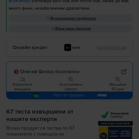
Естетично:
Изглежда като нов или почти нов. Може да има
много фини, незабележими драскотини.
Функционира перфектно
Ефективна батерия
Онлайн кредит
подробности
Опитай Genius безплатно
Безаплано
Ексклузивни
Връщане
връщане
оферти
60 дни
Част от групата
67 теста извършени от
нашите експерти
Всеки продукт се тества по 67
показателя с помощта на