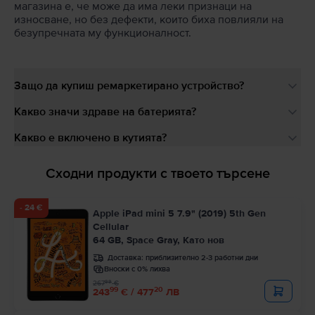
магазина е, че може да има леки признаци на
износване, но без дефекти, които биха повлияли на
безупречната му функционалност.
Защо да купиш ремаркетирано устройство?
Какво значи здраве на батерията?
Какво е включено в кутията?
Сходни продукти с твоето търсене
- 24 €
Apple iPad mini 5 7.9" (2019) 5th Gen
Cellular
64 GB, Space Gray, Като нов
Доставка:
приблизително 2-3 работни дни
Вноски с 0% лихва
99
267
€
99
20
243
€ / 477
ЛВ