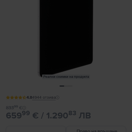
Реални снимки на продукта
4.8
4944
отзива
99
833
€
99
83
659
€ / 1.290
ЛВ
Право на връщане