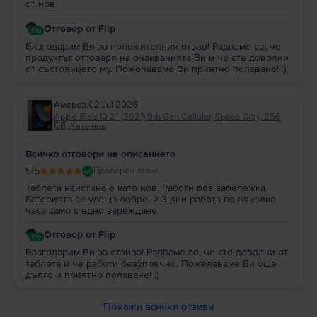
от нов
Отговор от Flip
Благодарим Ви за положителния отзив! Радваме се, че
продуктът отговаря на очакванията Ви и че сте доволни
от състоянието му. Пожелаваме Ви приятно ползване! :)
Амореа
,
02 Jul 2026
Apple iPad 10.2” (2021) 9th Gen Cellular, Space Gray, 256
GB, Като нов
Всичко отговори на описанието
5
/5
Проверен отзив
Таблета наистина е като нов. Работи без забележка.
Батерията се усеща добре. 2-3 дни работа по няколко
часа само с едно зареждане.
Отговор от Flip
Благодарим Ви за отзива! Радваме се, че сте доволни от
таблета и че работи безупречно. Пожелаваме Ви още
дълго и приятно ползване! :)
Покажи всички отзиви