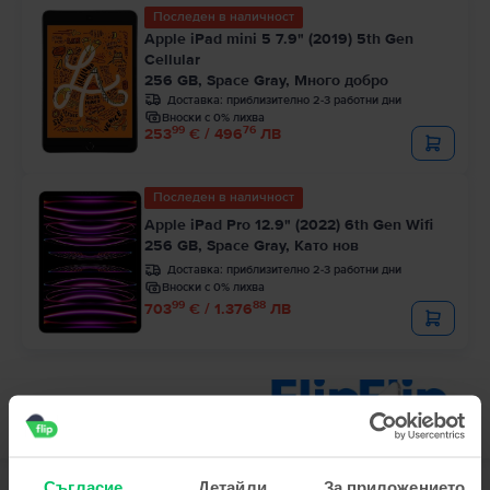
Последен в наличност
Apple iPad mini 5 7.9" (2019) 5th Gen
Cellular
256 GB, Space Gray, Много добро
Доставка:
приблизително 2-3 работни дни
Вноски с 0% лихва
99
76
253
€ / 496
ЛВ
Последен в наличност
Apple iPad Pro 12.9" (2022) 6th Gen Wifi
256 GB, Space Gray, Като нов
Доставка:
приблизително 2-3 работни дни
Вноски с 0% лихва
99
88
703
€ / 1.376
ЛВ
Съгласие
Детайли
За приложението