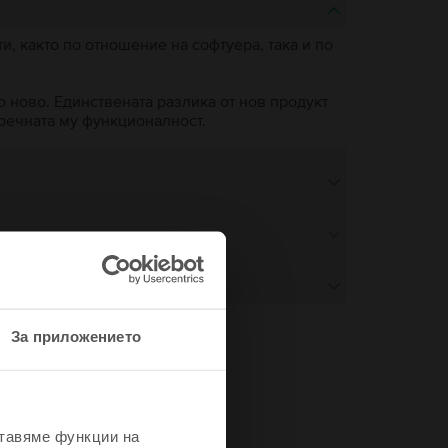
, както по отношение на софтуера, така и по
о ново. Единствената разлика от нов продукт
пречната му функционалност.
За приложението
не
ставяме функции на