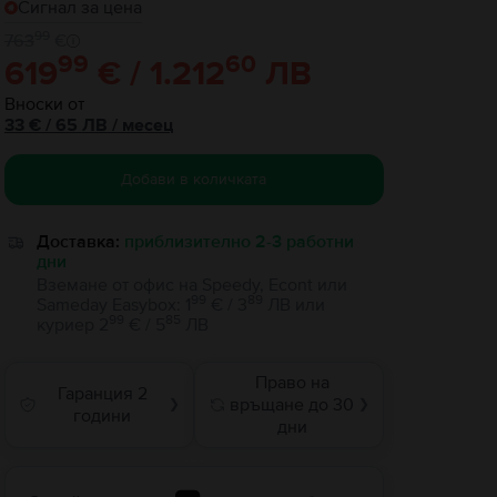
Сигнал за цена
99
763
€
99
60
619
€ / 1.212
ЛВ
Вноски от
33
€
/ 65 ЛВ
/
месец
Добави в количката
Доставка:
приблизително 2-3 работни
дни
Вземане от офис на Speedy, Econt или
99
89
Sameday Easybox
:
1
€ / 3
ЛВ
или
99
85
куриер
2
€ / 5
ЛВ
Право на
Гаранция 2
връщане до 30
❯
❯
години
дни