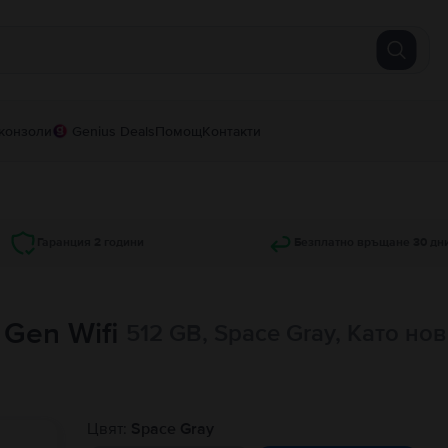
конзоли
Genius Deals
Помощ
Контакти
Гаранция 2 години
Безплатно връщане 30 дн
d Gen Wifi
512 GB, Space Gray, Като нов
Цвят:
Space Gray