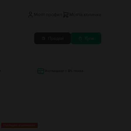
Моят профил
Моята количка
Продай
Купи
и
Изплащане с 0% лихва
Последен в наличност