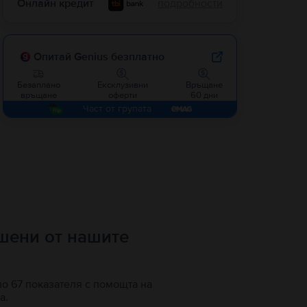
Онлайн кредит
подробности
Опитай Genius безплатно
Безаплано
Ексклузивни
Връщане
връщане
оферти
60 дни
Част от групата
ршени от нашите
по 67 показателя с помощта на
а.