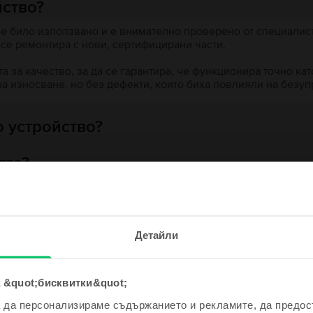
йство?
 е било използвано и е внимателно проверено от специалисти
 се ремонтира с нови, сертифицирани части.
 за качество, за да се гарантира, че функционира точно кат
на износване, но без дефекти, които биха повлияли на безу
 устройство?
ята?
е и спечели!
Детайли
одно устройство ще бъде дори
е по-евтино!
ходни продукти с твоето търсе
 &quot;бисквитки&quot;
а да персонализираме съдържанието и рекламите, да предо