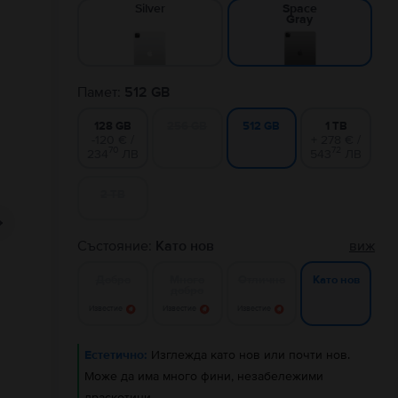
Silver
Space
Gray
Памет:
512 GB
128 GB
256 GB
1 TB
512 GB
-120 € /
+ 278 € /
70
72
234
ЛВ
543
ЛВ
2 TB
Състояние:
Като нов
виж
Добро
Много
Отлично
Като нов
добро
Известие
Известие
Известие
Естетично:
Изглежда като нов или почти нов.
Може да има много фини, незабележими
драскотини.