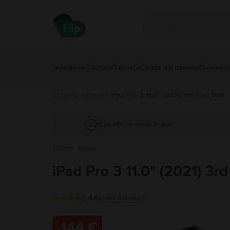
Телефони
Лаптопи
Таблети
Смарт часовници
Гейминг 
Таблети
Apple
/
iPad Pro 3 11.0" (2021) 3rd Gen Wifi
/
С до 40% по-евтин от нов
Tаблет Apple
iPad Pro 3 11.0" (2021) 3r
4.8
4940
отзива
-
144 €