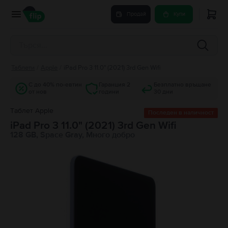
Продай
Купи
Таблети
/
Apple
/
iPad Pro 3 11.0" (2021) 3rd Gen Wifi
С до 40% по-евтин
Гаранция 2
Безплатно връщане
от нов
години
30 дни
Tаблет Apple
Последен в наличност
iPad Pro 3 11.0" (2021) 3rd Gen Wifi
128 GB, Space Gray, Много добро