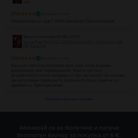
нов
5
/5
Проверен отзив
Неразличим от нов !! 100% батерия!! Препоръчвам!
Веселин Николов
,
28 Mar 2024
Apple iPad Pro 3 11.0" (2021) 3rd Gen Wifi, Space Gray, 128
GB, Като нов
5
/5
Проверен отзив
Външно таблета изглежда като нов, няма видими
драскотини или наранявания. Това е третото
устройството което купувам от тук, за едното се наложи
да използвам гаранцията, реакцията беше повече от
адекватна. Препоръчвам!
Покажи всички отзиви
Абонирай се за бюлетина и получи
безплатен ваучер за покупка от 6 €.