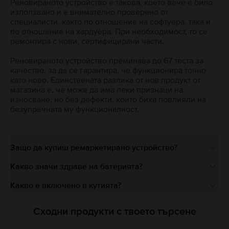
Реновираното устройство е такова, което вече е било
използвано и е внимателно проверено от
специалисти, както по отношение на софтуера, така и
по отношение на хардуера. При необходимост, то се
ремонтира с нови, сертифицирани части.
Реновираното устройство преминава до 67 теста за
качество, за да се гарантира, че функционира точно
като ново. Единствената разлика от нов продукт от
магазина е, че може да има леки признаци на
износване, но без дефекти, които биха повлияли на
безупречната му функционалност.
Защо да купиш ремаркетирано устройство?
Какво значи здраве на батерията?
Какво е включено в кутията?
Сходни продукти с твоето търсене