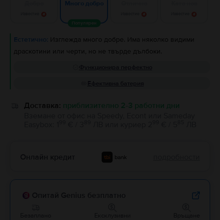
Добро
Отлично
Като нов
Много добро
Известие
Известие
Известие
Популярен
Естетично:
Изглежда много добре. Има няколко видими
драскотини или черти, но не твърде дълбоки.
Функционира перфектно
Ефективна батерия
Доставка:
приблизително 2-3 работни дни
Вземане от офис на Speedy, Econt или Sameday
99
89
99
85
Easybox
:
1
€ / 3
ЛВ
или
куриер
2
€ / 5
ЛВ
Онлайн кредит
подробности
Опитай Genius безплатно
Безаплано
Ексклузивни
Връщане