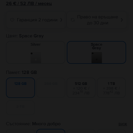
26
€
/ 52 ЛВ
/
месец
Право на връщане
Гаранция 2 години
❯
❯
до 30 дни
Цвят:
Space Gray
Silver
Space
Gray
Памет:
128 GB
256 GB
512 GB
1 TB
128 GB
+ 120 € /
+ 398 € /
70
42
234
ЛВ
778
ЛВ
2 TB
Състояние:
Много добро
виж