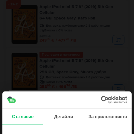
- 24 €
Apple iPad mini 5 7.9" (2019) 5th Gen
Cellular
64 GB, Space Gray, Като нов
Доставка:
приблизително 2-3 работни дни
Вноски с 0% лихва
99
267
€
99
20
243
€ / 477
ЛВ
Последен в наличност
Apple iPad mini 5 7.9" (2019) 5th Gen
Cellular
256 GB, Space Gray, Много добро
Доставка:
приблизително 2-3 работни дни
Вноски с 0% лихва
99
76
253
€ / 496
ЛВ
Последен в наличност
Apple iPad Pro 11" 4th Gen (2022) Cellular
Съгласие
Детайли
За приложението
2 TB, Silver, Като нов
Доставка:
приблизително 2-3 работни дни
Вноски с 0% лихва
99
41