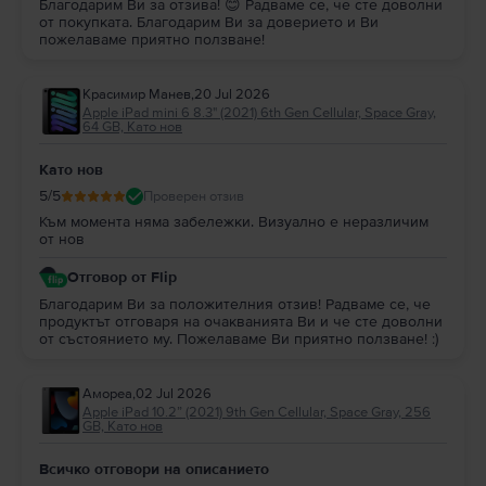
512GB,
iPad Pro 2 11.0"
с 1TB или
iPad Pro 2 11.0"
с 2TB? Кой таблет е по-
Благодарим Ви за отзива! 😊 Радваме се, че сте доволни
от покупката. Благодарим Ви за доверието и Ви
добър?
пожелаваме приятно ползване!
Всичко зависи от твоите нужди от вътрешна памет, така че, няма
правилен или грешен отговор на този въпрос. Но, имайки предвид
разликата в цената между версията с повече място за съхранение и
Красимир Манев
,
20 Jul 2026
тази с по-малко GB, нашето предложение е да избереш модела с
Apple iPad mini 6 8.3" (2021) 6th Gen Cellular, Space Gray,
повече памет.
64 GB, Като нов
5.
Мога ли да закупя
iPad Pro 2 11.0" (2020) 2nd Gen
на изплащане?
Във
Flip.bg
всички устройства могат да бъдат закупени
на изплащане
.
Като нов
Може да притежаваш таблета
iPad Pro 2 11.0" (2020) 2nd Gen
5
/5
Проверен отзив
разсрочено
с до 48 месечни вноски
. Виж
тук
как да се сдобиеш с
iPad
Pro 2 11.0" (2020) 2nd Gen
на изплащане.
Към момента няма забележки. Визуално е неразличим
Във
Flip.bg
офертите за
Apple iPad Pro 2 11.0" (2020) 2nd Gen Cellular
са
от нов
щедри и динамични, с цени, които са повече от изгодни за твоя
Отговор от Flip
бюджет.
Благодарим Ви за положителния отзив! Радваме се, че
продуктът отговаря на очакванията Ви и че сте доволни
от състоянието му. Пожелаваме Ви приятно ползване! :)
Амореа
,
02 Jul 2026
Apple iPad 10.2” (2021) 9th Gen Cellular, Space Gray, 256
GB, Като нов
Всичко отговори на описанието