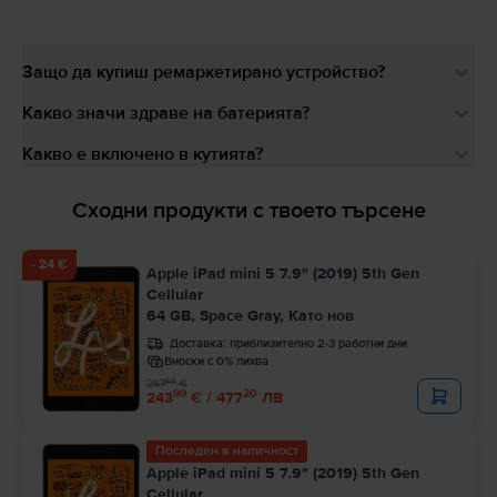
Защо да купиш ремаркетирано устройство?
Какво значи здраве на батерията?
Какво е включено в кутията?
Сходни продукти с твоето търсене
- 24 €
Apple iPad mini 5 7.9" (2019) 5th Gen
Cellular
64 GB, Space Gray, Като нов
Доставка:
приблизително 2-3 работни дни
Вноски с 0% лихва
99
267
€
99
20
243
€ / 477
ЛВ
Последен в наличност
Apple iPad mini 5 7.9" (2019) 5th Gen
Cellular