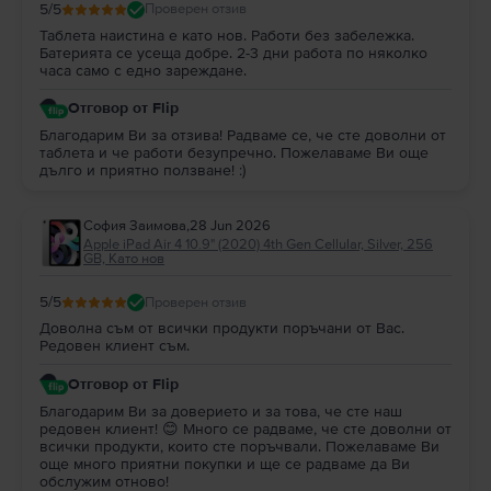
5
/5
Проверен отзив
Таблета наистина е като нов. Работи без забележка.
Батерията се усеща добре. 2-3 дни работа по няколко
часа само с едно зареждане.
Отговор от Flip
Благодарим Ви за отзива! Радваме се, че сте доволни от
таблета и че работи безупречно. Пожелаваме Ви още
дълго и приятно ползване! :)
София Заимова
,
28 Jun 2026
Apple iPad Air 4 10.9" (2020) 4th Gen Cellular, Silver, 256
GB, Като нов
5
/5
Проверен отзив
Доволна съм от всички продукти поръчани от Вас.
Редовен клиент съм.
Отговор от Flip
Благодарим Ви за доверието и за това, че сте наш
редовен клиент! 😊 Много се радваме, че сте доволни от
всички продукти, които сте поръчвали. Пожелаваме Ви
още много приятни покупки и ще се радваме да Ви
обслужим отново!