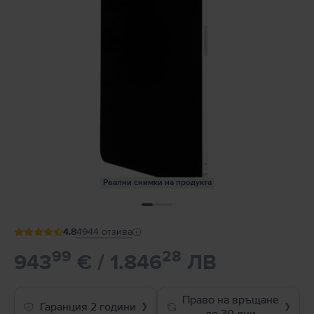
Реални снимки на продукта
4.8
4944
отзива
99
28
943
€ / 1.846
ЛВ
Право на връщане
Гаранция 2 години
❯
❯