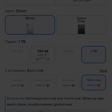
до 30 дни
Цвят:
Silver
Space
Silver
Gray
Памет:
1 TB
128 GB
256 GB
512 GB
1 TB
-454 € /
95
887
ЛВ
Състояние:
Като нов
виж
Добро
Много добро
Отлично
Като нов
Известие
Известие
Известие
Известие
Естетично:
Изглежда като нов или почти нов. Може да има
много фини, незабележими драскотини.