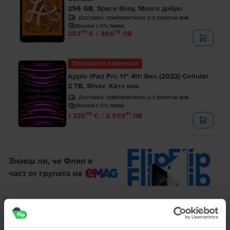
256 GB, Space Gray, Много добро
Доставка:
приблизително 2-3 работни дни
Вноски с 0% лихва
99
76
253
€ / 496
ЛВ
Последен в наличност
Apple iPad Pro 11" 4th Gen (2022) Cellular
2 TB, Silver, Като нов
Доставка:
приблизително 2-3 работни дни
Вноски с 0% лихва
99
41
1.325
€ / 2.593
ЛВ
Описание
Tаблет Apple iPad Pro 2 11.0" (2020) 2nd Gen Cellular, 1 TB, Silver,