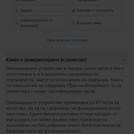
Аудио
Контакт с течности
Оригиналност &
Външен вид
фърмуер
Виж всички тестове
Какво е ремаркетирано устройство?
Реновираното устройство е такова, което вече е било
използвано и е внимателно проверено от
специалисти, както по отношение на софтуера, така и
по отношение на хардуера. При необходимост, то се
ремонтира с нови, сертифицирани части.
Реновираното устройство преминава до 67 теста за
качество, за да се гарантира, че функционира точно
като ново. Единствената разлика от нов продукт от
магазина е, че може да има леки признаци на
износване, но без дефекти, които биха повлияли на
безупречната му функционалност.