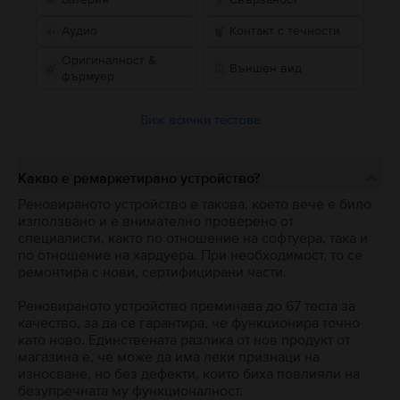
Аудио
Контакт с течности
Оригиналност &
Външен вид
фърмуер
Виж всички тестове
Какво е ремаркетирано устройство?
Реновираното устройство е такова, което вече е било
използвано и е внимателно проверено от
специалисти, както по отношение на софтуера, така и
по отношение на хардуера. При необходимост, то се
ремонтира с нови, сертифицирани части.
Реновираното устройство преминава до 67 теста за
качество, за да се гарантира, че функционира точно
като ново. Единствената разлика от нов продукт от
магазина е, че може да има леки признаци на
износване, но без дефекти, които биха повлияли на
безупречната му функционалност.