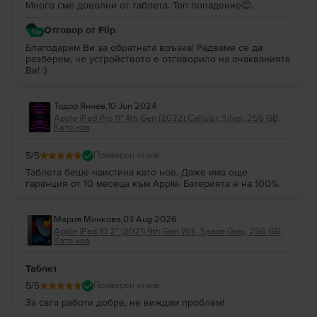
Много сме доволни от таблета. Топ попадение😊.
Отговор от Flip
Благодарим Ви за обратната връзка! Радваме се да
разберем, че устройството е отговорило на очакванията
Ви! :)
Тодор Янчев
,
10 Jun 2024
Apple iPad Pro 11" 4th Gen (2022) Cellular, Silver, 256 GB,
Като нов
5
/5
Проверен отзив
Таблета беше наистина като нов. Даже има още
гаранция от 10 месеца към Apple. Батерията е на 100%.
Мария Минкова
,
03 Aug 2026
Apple iPad 10.2” (2021) 9th Gen Wifi, Space Gray, 256 GB,
Като нов
Таблет
5
/5
Проверен отзив
За свга работи добре, не виждам проблем!