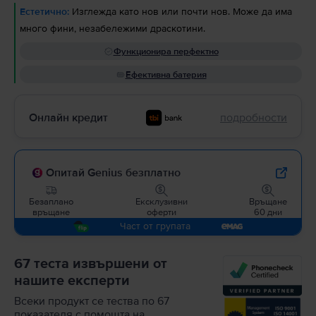
Естетично:
Изглежда като нов или почти нов. Може да има
много фини, незабележими драскотини.
Функционира перфектно
Ефективна батерия
Онлайн кредит
подробности
Опитай Genius безплатно
Безаплано
Ексклузивни
Връщане
връщане
оферти
60 дни
Част от групата
67 теста извършени от
нашите експерти
Всеки продукт се тества по 67
показателя с помощта на