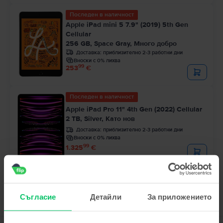
Последен в наличност
Apple iPad mini 5 7.9" (2019) 5th Gen
Cellular
256 GB, Space Gray, Много добро
Доставка:
приблизително 2-3 работни дни
Вноски с 0% лихва
99
253
€
Последен в наличност
Apple iPad Pro 11" 4th Gen (2022) Cellular
2 TB, Silver, Като нов
Доставка:
приблизително 2-3 работни дни
Вноски с 0% лихва
99
1.325
€
Съгласие
Детайли
За приложението