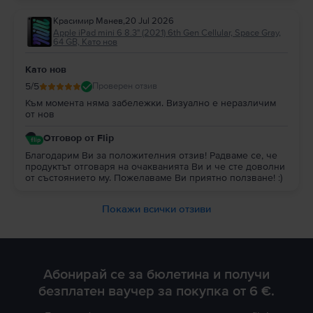
Красимир Манев
,
20 Jul 2026
Apple iPad mini 6 8.3" (2021) 6th Gen Cellular, Space Gray,
64 GB, Като нов
Като нов
5
/5
Проверен отзив
Към момента няма забележки. Визуално е неразличим
от нов
Отговор от Flip
Благодарим Ви за положителния отзив! Радваме се, че
продуктът отговаря на очакванията Ви и че сте доволни
от състоянието му. Пожелаваме Ви приятно ползване! :)
Покажи всички отзиви
Абонирай се за бюлетина и получи
безплатен ваучер за покупка от 6 €.