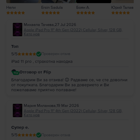
Нели
Ersin Sadula
Боян А.
Юрий Талавира
Михаела Тачева
,
27 Jul 2026
Apple iPad Pro 11" 4th Gen (2022) Cellular, Silver, 128 GB,
Като нов
Топ
5
/5
Проверен отзив
iPad 11 pro , страхотна находка
Отговор от Flip
Благодарим Ви за отзива! 😊 Радваме се, че сте доволни
от покупката. Благодарим Ви за доверието и Ви
пожелаваме приятно ползване!
Мария Миланова
,
19 Mar 2026
Apple iPad Pro 11" 4th Gen (2022) Cellular, Silver, 128 GB,
Като нов
Супер е.
5
/5
Проверен отзив