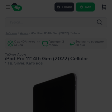
Продай
Купи
Таблети
/
Apple
/
iPad Pro 11" 4th Gen (2022) Cellular
С до 40% по-евтин
Гаранция 2
Безплатно връщане
от нов
години
30 дни
Tаблет Apple
iPad Pro 11" 4th Gen (2022) Cellular
1 TB, Silver, Като нов