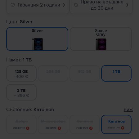
Право на връщане
Гаранция 2 години
❯
❯
до 30 дни
Цвят:
Silver
Space
Silver
Gray
Памет:
1 TB
128 GB
256 GB
512 GB
1 TB
-400 €
2 TB
+ 396 €
Състояние:
Като нов
виж
Добро
Много добро
Отлично
Като нов
Известие
Известие
Известие
Известие