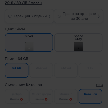
20
€
/ 39 ЛВ
/
месец
Право на връщане
Гаранция 2 години
❯
❯
до 30 дни
Цвят:
Silver
Space
Silver
Gray
Памет:
64 GB
256 GB
512 GB
1 TB
64 GB
Състояние:
Като нов
виж
Добро
Много добро
Отлично
Като нов
Известие
Известие
Известие