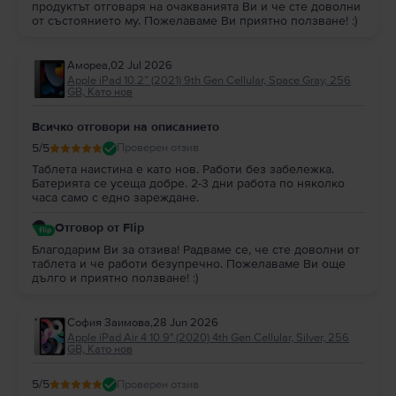
продуктът отговаря на очакванията Ви и че сте доволни
от състоянието му. Пожелаваме Ви приятно ползване! :)
Амореа
,
02 Jul 2026
Apple iPad 10.2” (2021) 9th Gen Cellular, Space Gray, 256
GB, Като нов
Всичко отговори на описанието
5
/5
Проверен отзив
Таблета наистина е като нов. Работи без забележка.
Батерията се усеща добре. 2-3 дни работа по няколко
часа само с едно зареждане.
Отговор от Flip
Благодарим Ви за отзива! Радваме се, че сте доволни от
таблета и че работи безупречно. Пожелаваме Ви още
дълго и приятно ползване! :)
София Заимова
,
28 Jun 2026
Apple iPad Air 4 10.9" (2020) 4th Gen Cellular, Silver, 256
GB, Като нов
5
/5
Проверен отзив