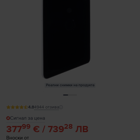
Реални снимки на продукта
4.8
4944
отзива
Сигнал за цена
99
28
377
€ / 739
ЛВ
Вноски от