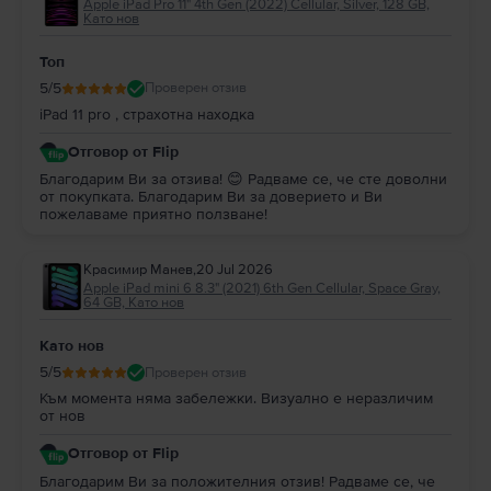
с до 48 месечни вноски
. Виж
тук
как да се сдобиеш с
iPad Pro 1 11.0"
Apple iPad Pro 11" 4th Gen (2022) Cellular, Silver, 128 GB,
Като нов
(2018) 1st Gen
на изплащане.
Във
Flip.bg
офертите за
Apple iPad Pro 1 11.0" (2018) 1st Gen Wi-Fi
са
щедри и динамични, с цени, които са повече от изгодни за твоя
Топ
бюджет.
5
/5
Проверен отзив
iPad 11 pro , страхотна находка
Отговор от Flip
Благодарим Ви за отзива! 😊 Радваме се, че сте доволни
от покупката. Благодарим Ви за доверието и Ви
пожелаваме приятно ползване!
Красимир Манев
,
20 Jul 2026
Apple iPad mini 6 8.3" (2021) 6th Gen Cellular, Space Gray,
64 GB, Като нов
Като нов
5
/5
Проверен отзив
Към момента няма забележки. Визуално е неразличим
от нов
Отговор от Flip
Благодарим Ви за положителния отзив! Радваме се, че