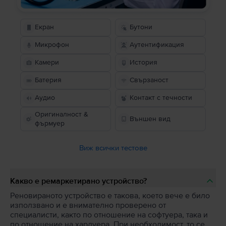
Екран
Бутони
Микрофон
Аутентификация
Камери
История
Батерия
Свързаност
Аудио
Контакт с течности
Оригиналност &
Външен вид
фърмуер
Виж всички тестове
Какво е ремаркетирано устройство?
Реновираното устройство е такова, което вече е било
използвано и е внимателно проверено от
специалисти, както по отношение на софтуера, така и
по отношение на хардуера. При необходимост, то се