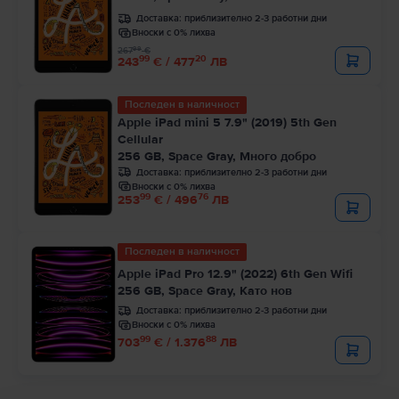
Доставка:
приблизително 2-3 работни дни
Вноски с 0% лихва
99
267
€
99
20
243
€ / 477
ЛВ
Последен в наличност
Apple iPad mini 5 7.9" (2019) 5th Gen
Cellular
256 GB, Space Gray, Много добро
Доставка:
приблизително 2-3 работни дни
Вноски с 0% лихва
99
76
253
€ / 496
ЛВ
Последен в наличност
Apple iPad Pro 12.9" (2022) 6th Gen Wifi
256 GB, Space Gray, Като нов
Доставка:
приблизително 2-3 работни дни
Вноски с 0% лихва
99
88
703
€ / 1.376
ЛВ