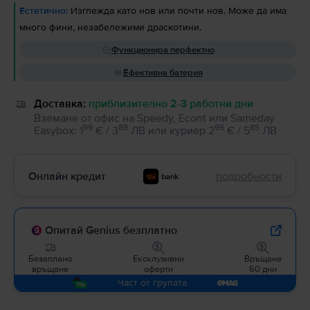
Естетично:
Изглежда като нов или почти нов. Може да има
много фини, незабележими драскотини.
Функционира перфектно
Ефективна батерия
Доставка:
приблизително 2-3 работни дни
Вземане от офис на Speedy, Econt или Sameday
99
89
99
85
Easybox
:
1
€ / 3
ЛВ
или
куриер
2
€ / 5
ЛВ
Онлайн кредит
подробности
Опитай Genius безплатно
Безаплано
Ексклузивни
Връщане
връщане
оферти
60 дни
Част от групата