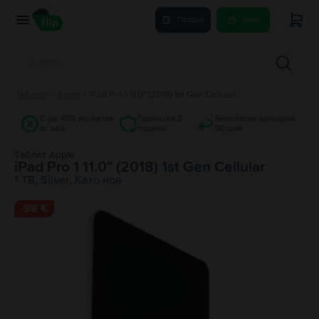
Продай
Купи
Таблети
/
Apple
/
iPad Pro 1 11.0" (2018) 1st Gen Cellular
С до 40% по-евтин
Гаранция 2
Безплатно връщане
от нов
години
30 дни
Tаблет Apple
iPad Pro 1 11.0" (2018) 1st Gen Cellular
1 TB, Silver, Като нов
-
98 €