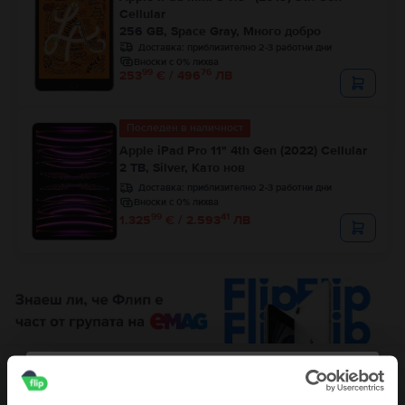
Cellular
256 GB, Space Gray, Много добро
Доставка:
приблизително 2-3 работни дни
Вноски с 0% лихва
99
76
253
€ / 496
ЛВ
Последен в наличност
Apple iPad Pro 11" 4th Gen (2022) Cellular
2 TB, Silver, Като нов
Доставка:
приблизително 2-3 работни дни
Вноски с 0% лихва
99
41
1.325
€ / 2.593
ЛВ
Описание