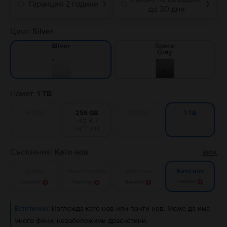
Гаранция 2 години
❯
❯
до 30 дни
Цвят:
Silver
Space
Silver
Gray
Памет:
1 TB
64 GB
256 GB
512 GB
1 TB
-40 € /
23
78
ЛВ
Състояние:
Като нов
виж
Добро
Много добро
Отлично
Като нов
Известие
Известие
Известие
Известие
Естетично:
Изглежда като нов или почти нов. Може да има
много фини, незабележими драскотини.