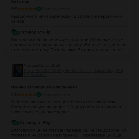
Като нов
5
/5
Проверен отзив
Към момента няма забележки. Визуално е неразличим
от нов
Отговор от Flip
Благодарим Ви за положителния отзив! Радваме се, че
продуктът отговаря на очакванията Ви и че сте доволни
от състоянието му. Пожелаваме Ви приятно ползване! :)
Амореа
,
02 Jul 2026
Apple iPad 10.2” (2021) 9th Gen Cellular, Space Gray, 256
GB, Като нов
Всичко отговори на описанието
5
/5
Проверен отзив
Таблета наистина е като нов. Работи без забележка.
Батерията се усеща добре. 2-3 дни работа по няколко
часа само с едно зареждане.
Отговор от Flip
Благодарим Ви за отзива! Радваме се, че сте доволни от
таблета и че работи безупречно. Пожелаваме Ви още