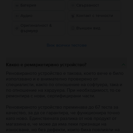
Батерия
Свързаност
Аудио
Контакт с течности
Оригиналност &
Външен вид
фърмуер
Виж всички тестове
Какво е ремаркетирано устройство?
Реновираното устройство е такова, което вече е било
използвано и е внимателно проверено от
специалисти, както по отношение на софтуера, така и
по отношение на хардуера. При необходимост, то се
ремонтира с нови, сертифицирани части.
Реновираното устройство преминава до 67 теста за
качество, за да се гарантира, че функционира точно
като ново. Единствената разлика от нов продукт от
магазина е, че може да има леки признаци на
износване, но без дефекти, които биха повлияли на