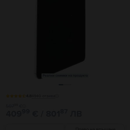
Реални снимки на продукта
4.8
4940
отзива
99
507
€
99
87
409
€ / 801
ЛВ
Право на връщане