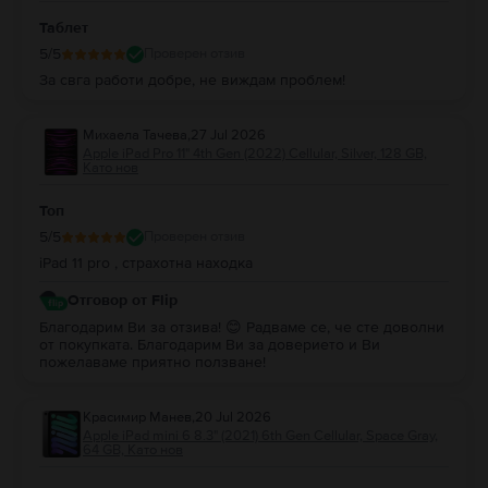
повече памет.
5.
Мога ли да закупя
iPad Pro 1 11.0" (2018) 1st Gen
на изплащане?
Таблет
Във
Flip.bg
всички устройства могат да бъдат закупени
на изплащане
.
5
/5
Проверен отзив
Може да притежаваш таблета i
Pad Pro 1 11.0" (2018) 1st Gen
разсрочено
За свга работи добре, не виждам проблем!
с до 48 месечни вноски
. Виж
тук
как да се сдобиеш с
iPad Pro 1 11.0"
(2018) 1st Gen
на изплащане.
Във
Flip.bg
офертите за
Apple iPad Pro 1 11.0" (2018) 1st Gen Cellular
са
Михаела Тачева
,
27 Jul 2026
щедри и динамични, с цени, които са повече от изгодни за твоя
Apple iPad Pro 11" 4th Gen (2022) Cellular, Silver, 128 GB,
бюджет.
Като нов
Топ
5
/5
Проверен отзив
iPad 11 pro , страхотна находка
Отговор от Flip
Благодарим Ви за отзива! 😊 Радваме се, че сте доволни
от покупката. Благодарим Ви за доверието и Ви
пожелаваме приятно ползване!
Красимир Манев
,
20 Jul 2026
Apple iPad mini 6 8.3" (2021) 6th Gen Cellular, Space Gray,
64 GB, Като нов