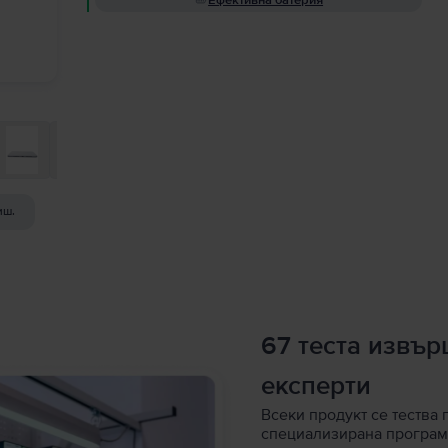
Ефективна батерия
иш.
67 теста извъ
експерти
Всеки продукт се тества 
специализирана програм