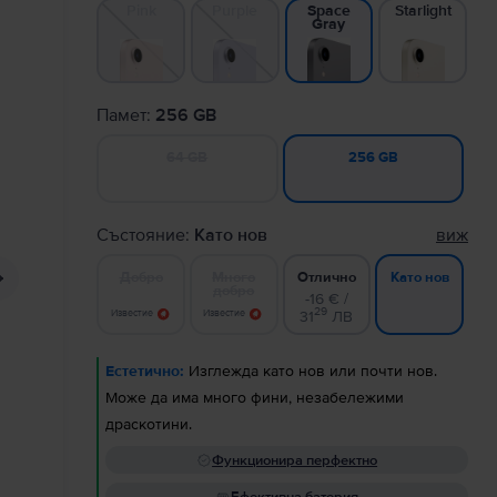
Pink
Purple
Starlight
Space
Gray
Памет:
256 GB
64 GB
256 GB
Състояние:
Като нов
виж
Добро
Много
Отлично
Като нов
добро
-16 € /
29
Известие
Известие
31
ЛВ
Естетично:
Изглежда като нов или почти нов.
Може да има много фини, незабележими
драскотини.
Функционира перфектно