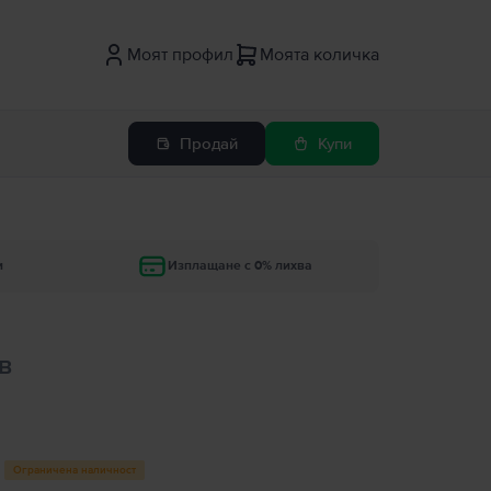
Моят профил
Моята количка
Продай
Купи
и
Изплащане с 0% лихва
в
Ограничена наличност