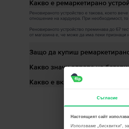
Какво е ремаркетирано устро
Реновираното устройство е такова, което вече
отношение на хардуера. При необходимост, то
Реновираното устройство преминава до 67 теста
от магазина е, че може да има леки признаци 
Защо да купиш ремаркетирано
Какво значи здраве на батери
Какво е включено в кутията?
Съгласие
С
Настоящият сайт използва
Използваме „бисквитки“, з