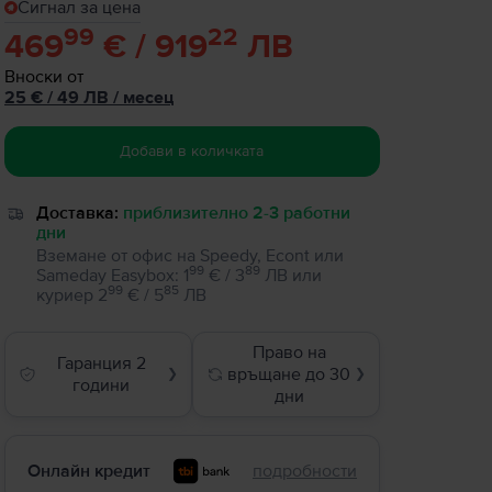
Сигнал за цена
99
22
469
€ / 919
ЛВ
Вноски от
25
€
/ 49 ЛВ
/
месец
Добави в количката
Доставка:
приблизително 2-3 работни
дни
Вземане от офис на Speedy, Econt или
99
89
Sameday Easybox
:
1
€ / 3
ЛВ
или
99
85
куриер
2
€ / 5
ЛВ
Право на
Гаранция 2
връщане до 30
❯
❯
години
дни
Онлайн кредит
подробности