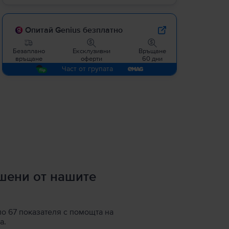
Опитай Genius безплатно
Безаплано
Ексклузивни
Връщане
връщане
оферти
60 дни
Част от групата
ршени от нашите
по 67 показателя с помощта на
а.