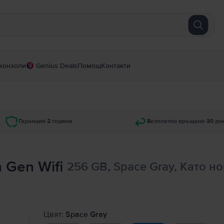
конзоли
Genius Deals
Помощ
Контакти
Гаранция 2 години
Безплатно връщане 30 дн
h Gen Wifi
256 GB, Space Gray, Като но
Цвят:
Space Gray