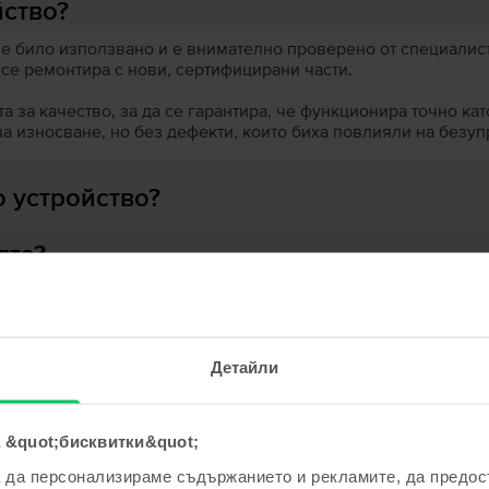
йство?
 е било използвано и е внимателно проверено от специалисти
 се ремонтира с нови, сертифицирани части.
 за качество, за да се гарантира, че функционира точно кат
на износване, но без дефекти, които биха повлияли на безу
 устройство?
ята?
Детайли
ходни продукти с твоето търсе
 &quot;бисквитки&quot;
а да персонализираме съдържанието и рекламите, да предо