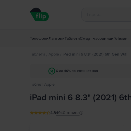
Телефони
Лаптопи
Таблети
Смарт часовници
Гейминг 
Таблети
Apple
/
iPad mini 6 8.3" (2021) 6th Gen Wifi
/
С до 40% по-евтин от нов
Tаблет Apple
iPad mini 6 8.3" (2021) 6t
4.8
4940
отзива