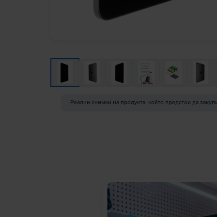
Реални снимки на продукта, който предстои да закуп