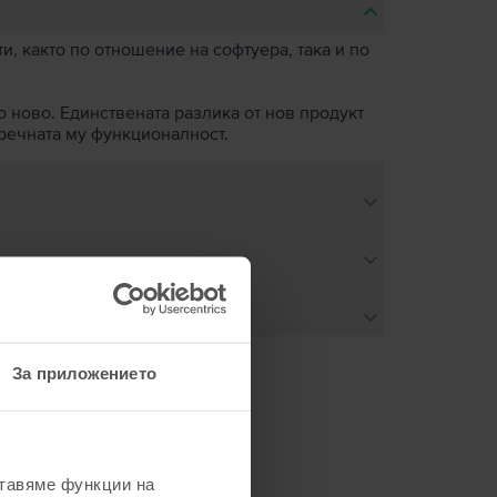
, както по отношение на софтуера, така и по
о ново. Единствената разлика от нов продукт
пречната му функционалност.
За приложението
не
ставяме функции на