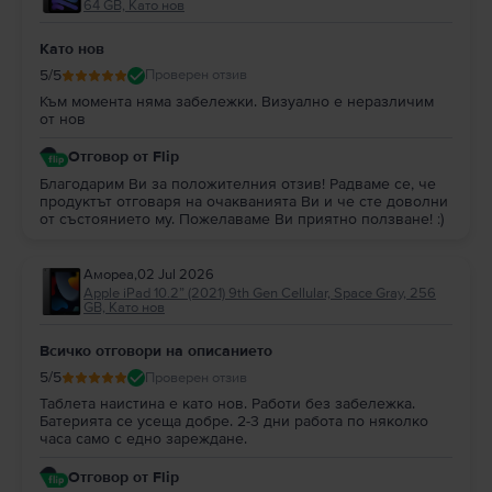
64 GB, Като нов
Като нов
5
/5
Проверен отзив
Към момента няма забележки. Визуално е неразличим
от нов
Отговор от Flip
Благодарим Ви за положителния отзив! Радваме се, че
продуктът отговаря на очакванията Ви и че сте доволни
от състоянието му. Пожелаваме Ви приятно ползване! :)
Амореа
,
02 Jul 2026
Apple iPad 10.2” (2021) 9th Gen Cellular, Space Gray, 256
GB, Като нов
Всичко отговори на описанието
5
/5
Проверен отзив
Таблета наистина е като нов. Работи без забележка.
Батерията се усеща добре. 2-3 дни работа по няколко
часа само с едно зареждане.
Отговор от Flip