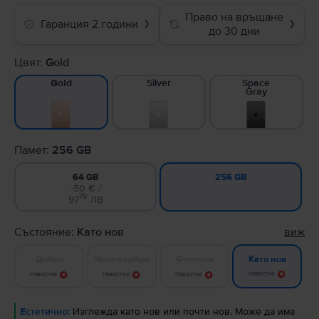
Право на връщане
Гаранция 2 години
❯
❯
до 30 дни
Цвят:
Gold
Silver
Space
Gold
Gray
Памет:
256 GB
64 GB
256 GB
-50 € /
79
97
ЛВ
Състояние:
Като нов
виж
Добро
Много добро
Отлично
Като нов
Известие
Известие
Известие
Известие
Естетично:
Изглежда като нов или почти нов. Може да има