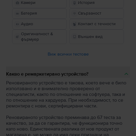
Камери
История
Батерия
Свързаност
Аудио
Контакт с течности
Оригиналност &
Външен вид
фърмуер
Виж всички тестове
Какво е ремаркетирано устройство?
Реновираното устройство е такова, което вече е било
използвано и е внимателно проверено от
специалисти, както по отношение на софтуера, така и
по отношение на хардуера. При необходимост, то се
ремонтира с нови, сертифицирани части.
Реновираното устройство преминава до 67 теста за
качество, за да се гарантира, че функционира точно
като ново. Единствената разлика от нов продукт от
магазина е, че може да има леки признаци на