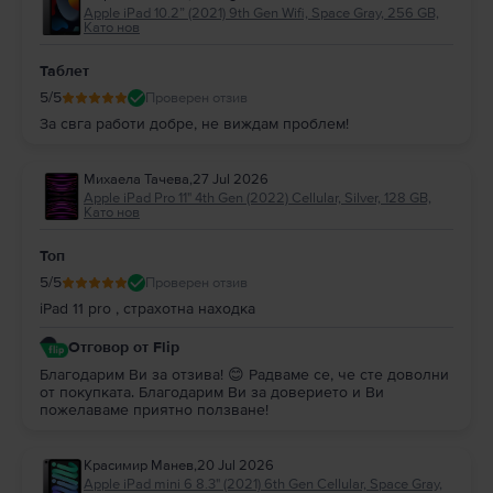
Apple iPad 10.2” (2021) 9th Gen Wifi, Space Gray, 256 GB,
Като нов
Таблет
5
/5
Проверен отзив
За свга работи добре, не виждам проблем!
Михаела Тачева
,
27 Jul 2026
Apple iPad Pro 11" 4th Gen (2022) Cellular, Silver, 128 GB,
Като нов
Топ
5
/5
Проверен отзив
iPad 11 pro , страхотна находка
Отговор от Flip
Благодарим Ви за отзива! 😊 Радваме се, че сте доволни
от покупката. Благодарим Ви за доверието и Ви
пожелаваме приятно ползване!
Красимир Манев
,
20 Jul 2026
Apple iPad mini 6 8.3" (2021) 6th Gen Cellular, Space Gray,