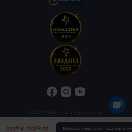
©
2026
Flip.bg
- All rights reserved.
Flip.ro
Flip.gr
Rejoy.hu
99
50
Искам да знам, кога продуктът е от
259
€ / 508
ЛВ