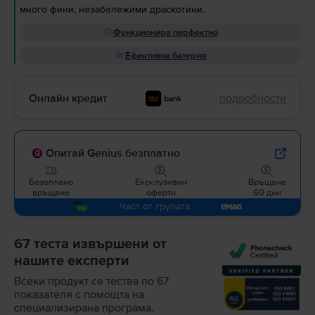
много фини, незабележими драскотини.
Функционира перфектно
Ефективна батерия
Онлайн кредит
подробности
Опитай Genius безплатно
Безаплано
Ексклузивни
Връщане
връщане
оферти
60 дни
Част от групата
67 теста извършени от
нашите експерти
Всеки продукт се тества по 67
показателя с помощта на
специализирана програма.