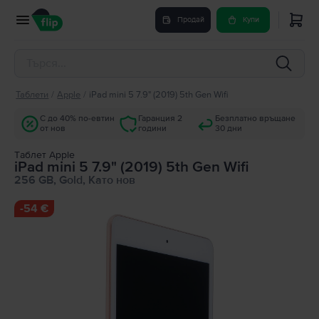
Продай
Купи
Таблети
/
Apple
/
iPad mini 5 7.9" (2019) 5th Gen Wifi
С до 40% по-евтин
Гаранция 2
Безплатно връщане
от нов
години
30 дни
Tаблет Apple
iPad mini 5 7.9" (2019) 5th Gen Wifi
256 GB, Gold, Като нов
-
54 €