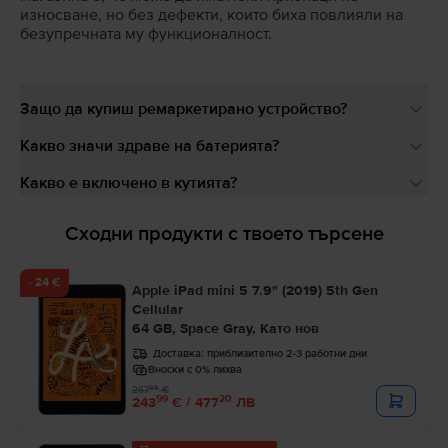
износване, но без дефекти, които биха повлияли на
безупречната му функционалност.
Защо да купиш ремаркетирано устройство?
Какво значи здраве на батерията?
Какво е включено в кутията?
Сходни продукти с твоето търсене
- 24 €
Apple iPad mini 5 7.9" (2019) 5th Gen
Cellular
64 GB, Space Gray, Като нов
Доставка:
приблизително 2-3 работни дни
Вноски с 0% лихва
99
267
€
99
20
243
€ / 477
ЛВ