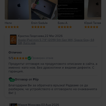
1
Нели
Ersin Sadula
Боян А.
Юрий Талавира
Кристин Георгиева
,
22 Mar 2026
Apple iPad mini 5 7.9" (2019) 5th Gen Wifi, Space Gray, 64
GB, Като нов
Отлично
5
/5
Проверен отзив
Продуктът отговаря на продуктовото описание в сайта, а
именно -като нов. Без драскотини и видими дефекти. С
гаранция.
Отговор от Flip
Благодарим Ви за обратната връзка! Радваме се да
разберем, че устройството е отговорило на очакванията
Ви! :)
Мария Минкова
,
03 Aug 2026