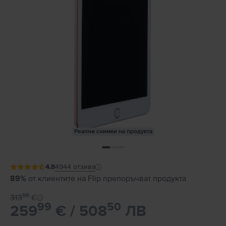
Реални снимки на продукта
4.8
4944
отзива
89%
от клиентите на Flip препоръчват продукта
99
313
€
99
50
259
€ / 508
ЛВ