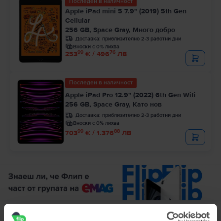
Последен в наличност
Apple iPad mini 5 7.9" (2019) 5th Gen
Cellular
256 GB, Space Gray, Много добро
Доставка:
приблизително 2-3 работни дни
Вноски с 0% лихва
99
76
253
€ / 496
ЛВ
Последен в наличност
Apple iPad Pro 12.9" (2022) 6th Gen Wifi
256 GB, Space Gray, Като нов
Доставка:
приблизително 2-3 работни дни
Вноски с 0% лихва
99
88
703
€ / 1.376
ЛВ