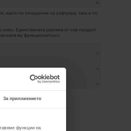
, както по отношение на софтуера, така и по
о ново. Единствената разлика от нов продукт
пречната му функционалност.
За приложението
не
ставяме функции на