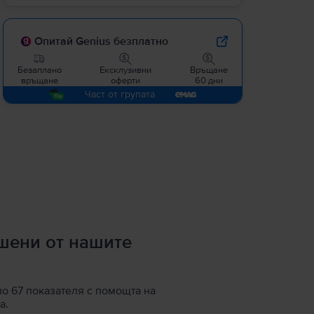
Опитай Genius безплатно
Безаплано
Ексклузивни
Връщане
връщане
оферти
60 дни
Част от групата
ршени от нашите
по 67 показателя с помощта на
а.