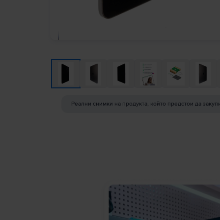
Реални снимки на продукта, който предстои да закуп