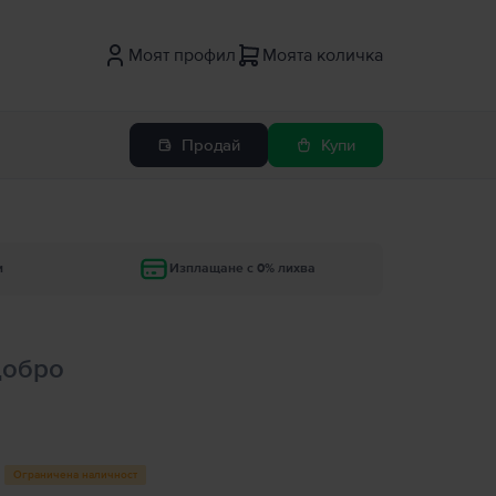
Моят профил
Моята количка
Продай
Купи
и
Изплащане с 0% лихва
добро
Ограничена наличност