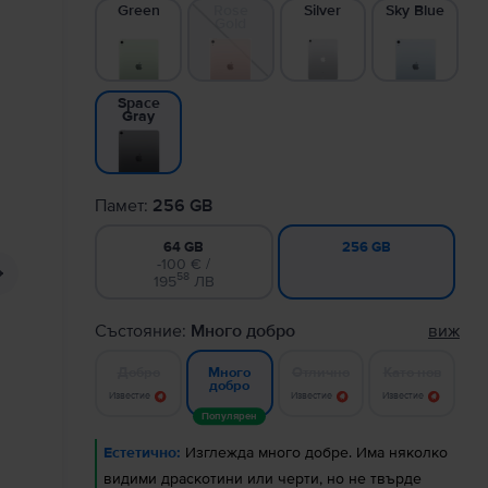
Green
Rose
Silver
Sky Blue
Gold
Space
Gray
Памет:
256 GB
64 GB
256 GB
-100 € /
58
195
ЛВ
Състояние:
Много добро
виж
Добро
Отлично
Като нов
Много
добро
Известие
Известие
Известие
Популярен
Естетично:
Изглежда много добре. Има няколко
видими драскотини или черти, но не твърде