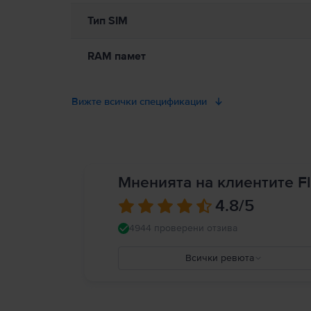
Тип SIM
RAM памет
Вижте всички спецификации
Мненията на клиентите Fl
4.8
/5
4944 проверени отзива
Всички ревюта
5
4
3