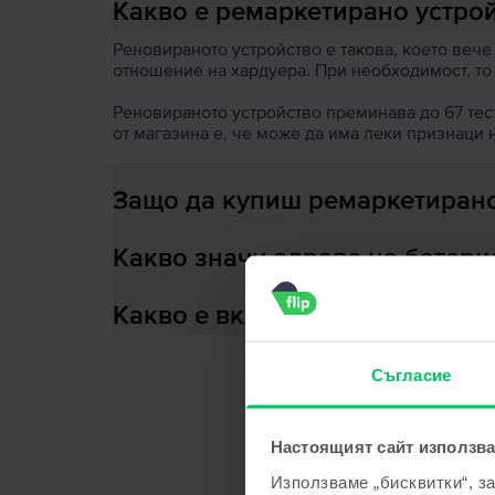
Какво е ремаркетирано устро
Реновираното устройство е такова, което вече
отношение на хардуера. При необходимост, то
Реновираното устройство преминава до 67 теста
от магазина е, че може да има леки признаци 
Защо да купиш ремаркетирано
Какво значи здраве на батери
Какво е включено в кутията?
Съгласие
С
Настоящият сайт използва
Използваме „бисквитки“, з