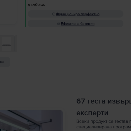
дълбоки.
Функционира перфектно
Ефективна батерия
иш.
67 теста извъ
експерти
Всеки продукт се тества 
специализирана програм