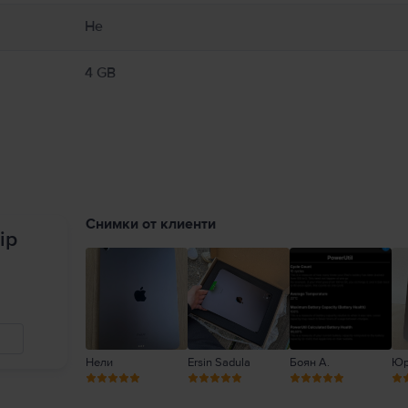
Не
4 GB
Снимки от клиенти
ip
Нели
Ersin Sadula
Боян А.
Юр