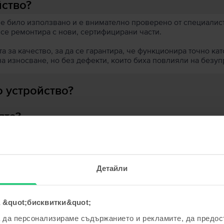
йство?
 е било използвано и е внимателно проверено от специалисти
 се ремонтира с нови, сертифицирани части.
 за качество, за да се гарантира, че функционира точно кат
на износване, но без дефекти, които биха повлияли на безу
 устройство?
ята?
Детайли
ходни продукти с твоето търсе
 &quot;бисквитки&quot;
а да персонализираме съдържанието и рекламите, да предо