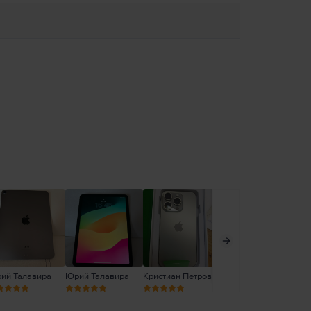
ий Талавира
Юрий Талавира
Кристиан Петров
Ирена Попова
Ир