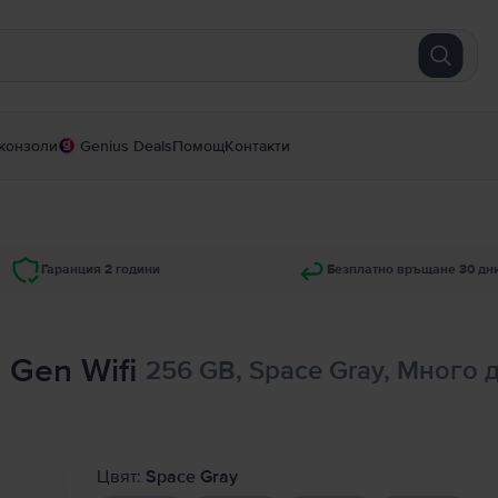
конзоли
Genius Deals
Помощ
Контакти
Гаранция 2 години
Безплатно връщане 30 дн
h Gen Wifi
256 GB, Space Gray, Много 
Цвят:
Space Gray