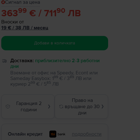
Сигнал за цена
99
90
363
€ / 711
ЛВ
Вноски от
19
€
/ 38 ЛВ
/
месец
Добави в количката
Доставка:
приблизително 2-3 работни
дни
Вземане от офис на Speedy, Econt или
99
89
Sameday Easybox
:
1
€ / 3
ЛВ
или
99
85
куриер
2
€ / 5
ЛВ
Право на
Гаранция 2
връщане до 30
❯
❯
години
дни
Онлайн кредит
подробности