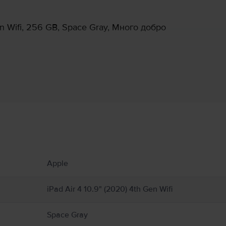
en Wifi, 256 GB, Space Gray, Много добро
Информация за производителя
 свързани с продукта.
но от метал, стъкло и пластмаса и съдържа чувствителни електронни компонент
Apple
т в контакт с течност. Ако подозирате повреда на iPad или батерията, преустан
 с напукан екран, тъй като това може да причини наранявания. Използването 
на музика със слушалки, докато карате велосипед и избягвайте писането на с
iPad Air 4 10.9" (2020) 4th Gen Wifi
йства или слушалки. Използването на повредени кабели и адаптери както и з
 друга собственост. Пълни подробности на:
https://support.apple.com/ro-ro/gui
Space Gray