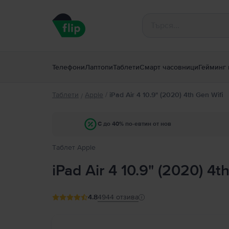
Телефони
Лаптопи
Таблети
Смарт часовници
Гейминг 
Таблети
Apple
/
iPad Air 4 10.9" (2020) 4th Gen Wifi
/
С до 40% по-евтин от нов
Tаблет Apple
iPad Air 4 10.9" (2020) 4t
4.8
4944
отзива