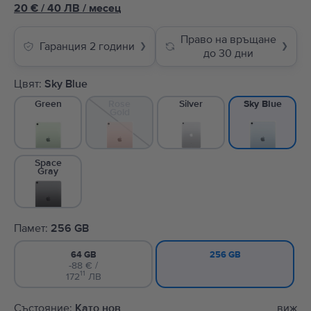
20
€
/ 40 ЛВ
/
месец
Право на връщане
Гаранция 2 години
❯
❯
до 30 дни
Цвят:
Sky Blue
Green
Rose
Silver
Sky Blue
Gold
Space
Gray
Памет:
256 GB
64 GB
256 GB
-88 € /
11
172
ЛВ
Състояние:
Като нов
виж