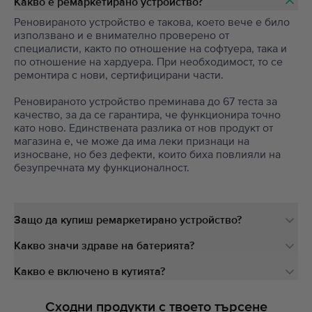
Какво е ремаркетирано устройство?
Реновираното устройство е такова, което вече е било
използвано и е внимателно проверено от
специалисти, както по отношение на софтуера, така и
по отношение на хардуера. При необходимост, то се
ремонтира с нови, сертифицирани части.
Реновираното устройство преминава до 67 теста за
качество, за да се гарантира, че функционира точно
като ново. Единствената разлика от нов продукт от
магазина е, че може да има леки признаци на
износване, но без дефекти, които биха повлияли на
безупречната му функционалност.
Защо да купиш ремаркетирано устройство?
Какво значи здраве на батерията?
Какво е включено в кутията?
Сходни продукти с твоето търсене