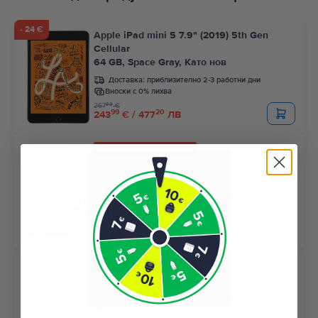
- 24 €
Apple iPad mini 5 7.9" (2019) 5th Gen
Cellular
64 GB, Space Gray, Като нов
Доставка:
приблизително 2-3 работни дни
Вноски с 0% лихва
99
267
€
99
20
243
€ / 477
ЛВ
Последен в наличност
Apple iPad mini 5 7.9" (2019) 5th Gen
Cellular
256 GB, Space Gray, Много добро
Доставка:
приблизително 2-3 работни дни
Вноски с 0% лихва
99
76
253
€ / 496
ЛВ
Последен в наличност
Apple iPad Pro 12.9" (2022) 6th Gen Wifi
256 GB, Space Gray, Като нов
Доставка:
приблизително 2-3 работни дни