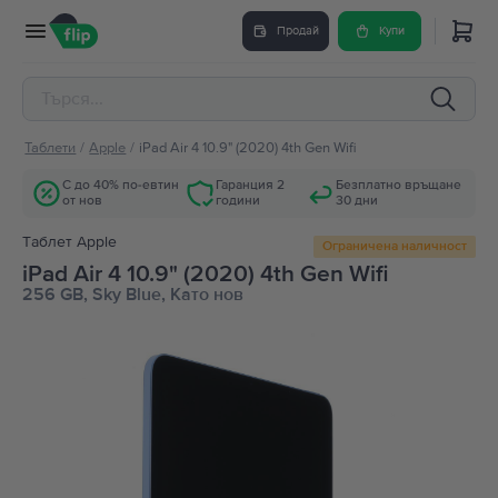
Продай
Купи
Таблети
/
Apple
/
iPad Air 4 10.9" (2020) 4th Gen Wifi
С до 40% по-евтин
Гаранция 2
Безплатно връщане
от нов
години
30 дни
Tаблет Apple
Ограничена наличност
iPad Air 4 10.9" (2020) 4th Gen Wifi
256 GB, Sky Blue, Като нов