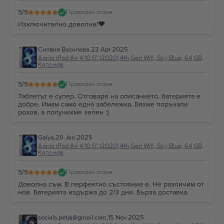
5
/5
Проверен отзив
Изключително доволни!❤️
Силвия Василева
,
22 Apr 2025
Apple iPad Air 4 10.9" (2020) 4th Gen Wifi, Sky Blue, 64 GB,
Като нов
5
/5
Проверен отзив
Таблетът е супер. Отговаря на описанието, батерията е
добре. Имам само една забележка. Бяхме поръчали
розов, а получихме зелен :)
Galya
,
20 Jan 2025
Apple iPad Air 4 10.9" (2020) 4th Gen Wifi, Sky Blue, 64 GB,
Като нов
5
/5
Проверен отзив
Доволна съм. В перфектно състояние е. Не различим от
нов. Батерията издържа до 2/3 дни. Бърза доставка.
socials.petja@gmail.com
,
15 Nov 2025