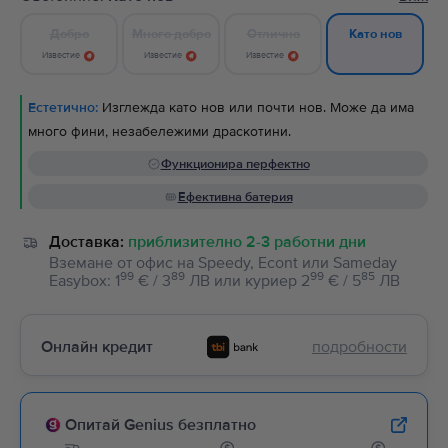
Добро
Много добро
Отлично
Като нов
Известие
Известие
Известие
Естетично:
Изглежда като нов или почти нов. Може да има
много фини, незабележими драскотини.
Функционира перфектно
Ефективна батерия
Доставка:
приблизително 2-3 работни дни
Вземане от офис на Speedy, Econt или Sameday
99
89
99
85
Easybox
:
1
€ / 3
ЛВ
или
куриер
2
€ / 5
ЛВ
Онлайн кредит
подробности
Опитай Genius безплатно