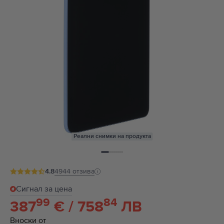
Реални снимки на продукта
4.8
4944
отзива
Сигнал за цена
99
84
387
€ / 758
ЛВ
Вноски от