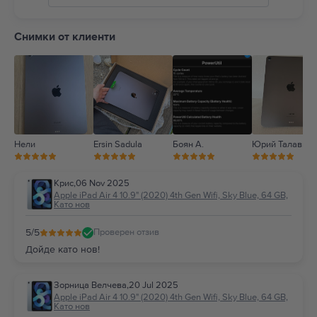
подробности на:
https://support.apple.com/ro-
ro/guide/ipad/ipad27098ef5/ipados
5
4
Снимки от клиенти
3
2
1
Нели
Ersin Sadula
Боян А.
Юрий Талавира
Крис
,
06 Nov 2025
Apple iPad Air 4 10.9" (2020) 4th Gen Wifi, Sky Blue, 64 GB,
Като нов
5
/5
Проверен отзив
Дойде като нов!
Зорница Велчева
,
20 Jul 2025
Apple iPad Air 4 10.9" (2020) 4th Gen Wifi, Sky Blue, 64 GB,
Като нов