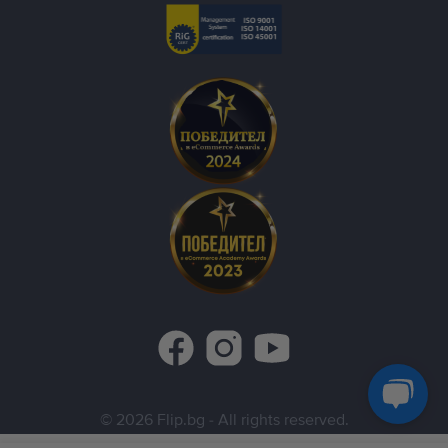
©
2026
Flip.bg
- All rights reserved.
Flip.ro
Flip.gr
Rejoy.hu