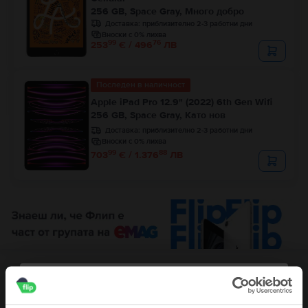
256 GB, Space Gray, Много добро
Доставка:
приблизително 2-3 работни дни
Вноски с 0% лихва
99
76
253
€ / 496
ЛВ
Последен в наличност
Apple iPad Pro 12.9" (2022) 6th Gen Wifi
256 GB, Space Gray, Като нов
Доставка:
приблизително 2-3 работни дни
Вноски с 0% лихва
99
88
703
€ / 1.376
ЛВ
Описание
Tаблет Apple iPad Air 3 10.5" (2019) 3rd Gen Wifi, 256 GB, Silver, Като