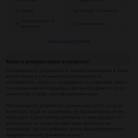
Аудио
Контакт с течности
Оригиналност &
Външен вид
фърмуер
Виж всички тестове
Какво е ремаркетирано устройство?
Реновираното устройство е такова, което вече е било
използвано и е внимателно проверено от
специалисти, както по отношение на софтуера, така и
по отношение на хардуера. При необходимост, то се
ремонтира с нови, сертифицирани части.
Реновираното устройство преминава до 67 теста за
качество, за да се гарантира, че функционира точно
като ново. Единствената разлика от нов продукт от
магазина е, че може да има леки признаци на
износване, но без дефекти, които биха повлияли на
безупречната му функционалност.