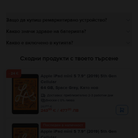
Защо да купиш ремаркетирано устройство?
Какво значи здраве на батерията?
Какво е включено в кутията?
Сходни продукти с твоето търсене
- 24 €
Apple iPad mini 5 7.9" (2019) 5th Gen
Cellular
64 GB, Space Gray, Като нов
Доставка:
приблизително 2-3 работни дни
Вноски с 0% лихва
99
267
€
99
20
243
€ / 477
ЛВ
Последен в наличност
Apple iPad mini 5 7.9" (2019) 5th Gen
Cellular