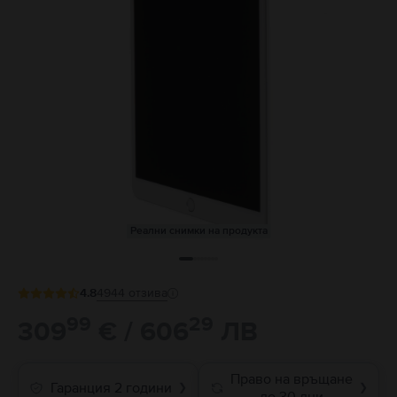
Реални снимки на продукта
4.8
4944
отзива
99
29
309
€ / 606
ЛВ
Право на връщане
Гаранция 2 години
❯
❯