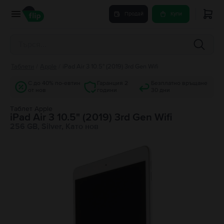
Продай
Купи
Таблети
/
Apple
/
iPad Air 3 10.5" (2019) 3rd Gen Wifi
С до 40% по-евтин
Гаранция 2
Безплатно връщане
от нов
години
30 дни
Tаблет Apple
iPad Air 3 10.5" (2019) 3rd Gen Wifi
256 GB, Silver, Като нов