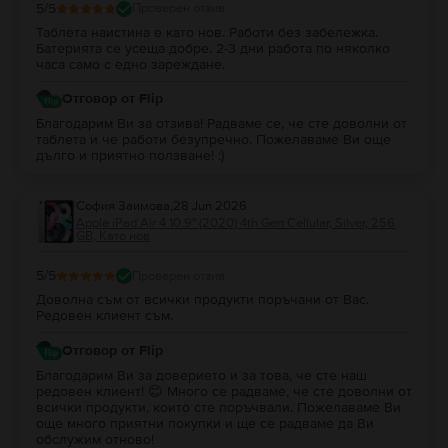
5
/5
Проверен отзив
Таблета наистина е като нов. Работи без забележка.
Батерията се усеща добре. 2-3 дни работа по няколко
часа само с едно зареждане.
Отговор от Flip
Благодарим Ви за отзива! Радваме се, че сте доволни от
таблета и че работи безупречно. Пожелаваме Ви още
дълго и приятно ползване! :)
София Заимова
,
28 Jun 2026
Apple iPad Air 4 10.9" (2020) 4th Gen Cellular, Silver, 256
GB, Като нов
5
/5
Проверен отзив
Доволна съм от всички продукти поръчани от Вас.
Редовен клиент съм.
Отговор от Flip
Благодарим Ви за доверието и за това, че сте наш
редовен клиент! 😊 Много се радваме, че сте доволни от
всички продукти, които сте поръчвали. Пожелаваме Ви
още много приятни покупки и ще се радваме да Ви
обслужим отново!