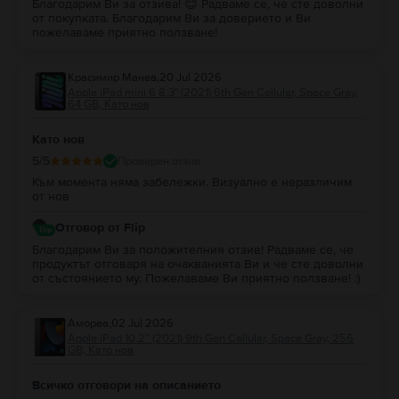
Всичко зависи от твоите нужди от вътрешна памет, така че, няма
Благодарим Ви за отзива! 😊 Радваме се, че сте доволни
от покупката. Благодарим Ви за доверието и Ви
правилен или грешен отговор на този въпрос. Но, имайки предвид
пожелаваме приятно ползване!
разликата в цената между версията с повече място за съхранение и
тази с по-малко GB,
нашето предложение
е
да избереш модела с
повече памет.
Красимир Манев
,
20 Jul 2026
4.
Мога ли да закупя
Apple iPad Air 3 10.5" (2019) 3rd Gen
на изплащане?
Apple iPad mini 6 8.3" (2021) 6th Gen Cellular, Space Gray,
Във
Flip.bg
всички устройства могат да бъдат закупени на изплащане.
64 GB, Като нов
Може да притежаваш таблета
Apple iPad Air 3 10.5" (2019) 3rd Gen
разсрочено с до 48 месечни вноски. Виж
тук
как да се сдобиеш с
Apple
Като нов
iPad Air 3 10.5" (2019) 3rd Gen
на изплащане.
5
/5
Проверен отзив
Във
Flip.bg
офертите за
Apple iPad Air 3 10.5" (2019) 3rd Gen Wi-Fi
са
щедри и динамични, с цени, които са повече от изгодни за твоя
Към момента няма забележки. Визуално е неразличим
бюджет
.
от нов
Отговор от Flip
Благодарим Ви за положителния отзив! Радваме се, че
продуктът отговаря на очакванията Ви и че сте доволни
от състоянието му. Пожелаваме Ви приятно ползване! :)
Амореа
,
02 Jul 2026
Apple iPad 10.2” (2021) 9th Gen Cellular, Space Gray, 256
GB, Като нов
Всичко отговори на описанието