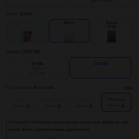
до 30 дни
Цвят:
Silver
Gold
Space
Silver
Gray
Памет:
256 GB
64 GB
256 GB
-12 € /
47
23
ЛВ
Състояние:
Като нов
виж
Добро
Много добро
Отлично
Като нов
Известие
Известие
Известие
Известие
Естетично:
Изглежда като нов или почти нов. Може да има
много фини, незабележими драскотини.