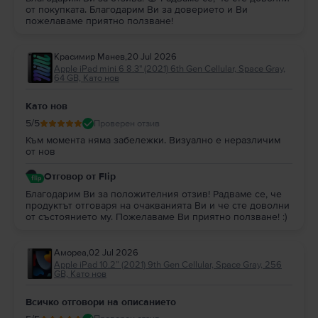
от покупката. Благодарим Ви за доверието и Ви
правилен или грешен отговор на този въпрос. Но, имайки предвид
пожелаваме приятно ползване!
разликата в цената между версията с повече място за съхранение и
тази с по-малко GB,
нашето предложение
е
да избереш модела с
повече памет.
Красимир Манев
,
20 Jul 2026
4.
Мога ли да закупя
Apple iPad Air 3 10.5" (2019) 3rd Gen
на изплащане?
Apple iPad mini 6 8.3" (2021) 6th Gen Cellular, Space Gray,
Във
Flip.bg
всички устройства могат да бъдат закупени на изплащане.
64 GB, Като нов
Може да притежаваш таблета
Apple iPad Air 3 10.5" (2019) 3rd Gen
разсрочено с до 48 месечни вноски. Виж
тук
как да се сдобиеш с
Apple
Като нов
iPad Air 3 10.5" (2019) 3rd Gen
на изплащане.
5
/5
Проверен отзив
Във
Flip.bg
офертите за
Apple iPad Air 3 10.5" (2019) 3rd Gen Wi-Fi
са
щедри и динамични, с цени, които са повече от изгодни за твоя
Към момента няма забележки. Визуално е неразличим
бюджет
.
от нов
Отговор от Flip
Благодарим Ви за положителния отзив! Радваме се, че
продуктът отговаря на очакванията Ви и че сте доволни
от състоянието му. Пожелаваме Ви приятно ползване! :)
Амореа
,
02 Jul 2026
Apple iPad 10.2” (2021) 9th Gen Cellular, Space Gray, 256
GB, Като нов
Всичко отговори на описанието