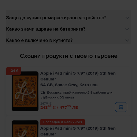
Защо да купиш ремаркетирано устройство?
Какво значи здраве на батерията?
Какво е включено в кутията?
Сходни продукти с твоето търсене
- 24 €
Apple iPad mini 5 7.9" (2019) 5th Gen
Cellular
64 GB, Space Gray, Като нов
Доставка:
приблизително 2-3 работни дни
Вноски с 0% лихва
99
267
€
99
20
243
€ / 477
ЛВ
Последен в наличност
Apple iPad mini 5 7.9" (2019) 5th Gen
Cellular