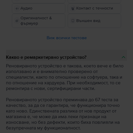
Аудио
Контакт с течности
Оригиналност &
Външен вид
фърмуер
Виж всички тестове
Какво е ремаркетирано устройство?
Реновираното устройство е такова, което вече е било
използвано и е внимателно проверено от
специалисти, както по отношение на софтуера, така и
по отношение на хардуера. При необходимост, то се
ремонтира с нови, сертифицирани части.
Реновираното устройство преминава до 67 теста за
качество, за да се гарантира, че функционира точно
като ново. Единствената разлика от нов продукт от
магазина е, че може да има леки признаци на
износване, но без дефекти, които биха повлияли на
безупречната му функционалност.