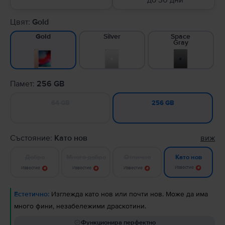
до 30 дни
Цвят:
Gold
Silver
Space
Gold
Gray
Памет:
256 GB
64 GB
256 GB
Състояние:
Като нов
виж
Добро
Много добро
Отлично
Като нов
Известие
Известие
Известие
Известие
Естетично:
Изглежда като нов или почти нов. Може да има
много фини, незабележими драскотини.
Функционира перфектно