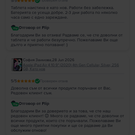
5
/5
Проверен отзив
Таблета наистина е като нов. Работи без забележка.
Батерията се усеща добре. 2-3 дни работа по няколко
часа само с едно зареждане.
Отговор от Flip
Благодарим Ви за отзива! Радваме се, че сте доволни от
таблета и че работи безупречно. Пожелаваме Ви още
дълго и приятно ползване! :)
София Заимова
,
28 Jun 2026
Apple iPad Air 4 10.9" (2020) 4th Gen Cellular, Silver, 256
GB, Като нов
5
/5
Проверен отзив
Доволна съм от всички продукти поръчани от Вас.
Редовен клиент съм.
Отговор от Flip
Благодарим Ви за доверието и за това, че сте наш
редовен клиент! 😊 Много се радваме, че сте доволни от
всички продукти, които сте поръчвали. Пожелаваме Ви
още много приятни покупки и ще се радваме да Ви
обслужим отново!