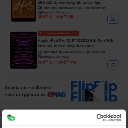
256 GB, Space Gray, Много добро
Доставка:
приблизително 2-3 работни дни
Вноски с 0% лихва
99
76
253
€ / 496
ЛВ
Последен в наличност
Apple iPad Pro 12.9" (2022) 6th Gen Wifi
256 GB, Space Gray, Като нов
Доставка:
приблизително 2-3 работни дни
Вноски с 0% лихва
99
88
703
€ / 1.376
ЛВ
Описание
Tаблет Apple iPad Air 3 10.5" (2019) 3rd Gen Wifi, 256 GB, Gold, Като
нов