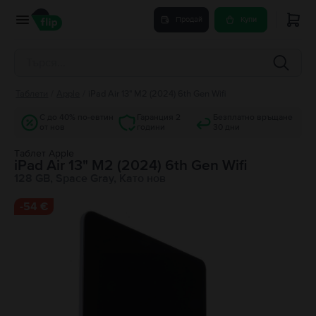
Продай
Купи
Таблети
/
Apple
/
iPad Air 13" M2 (2024) 6th Gen Wifi
С до 40% по-евтин
Гаранция 2
Безплатно връщане
от нов
години
30 дни
Tаблет Apple
iPad Air 13" M2 (2024) 6th Gen Wifi
128 GB, Space Gray, Като нов
-
54 €