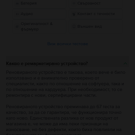
Батерия
Свързаност
Аудио
Контакт с течности
Оригиналност &
Външен вид
фърмуер
Виж всички тестове
Какво е ремаркетирано устройство?
Реновираното устройство е такова, което вече е било
използвано и е внимателно проверено от
специалисти, както по отношение на софтуера, така и
по отношение на хардуера. При необходимост, то се
ремонтира с нови, сертифицирани части.
Реновираното устройство преминава до 67 теста за
качество, за да се гарантира, че функционира точно
като ново. Единствената разлика от нов продукт от
магазина е, че може да има леки признаци на
износване, но без дефекти, които биха повлияли на