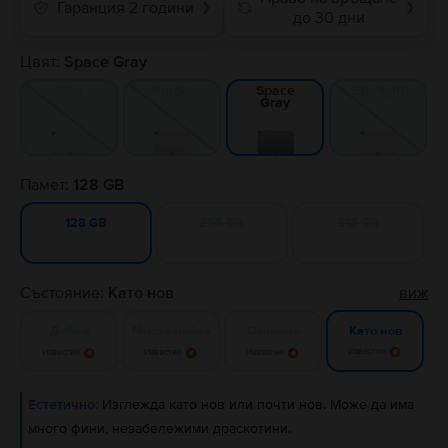
Гаранция 2 години
❯
❯
до 30 дни
Цвят:
Space Gray
Blue
Purple
Starlight
Space
Gray
Памет:
128 GB
256 GB
512 GB
128 GB
Състояние:
Като нов
виж
Добро
Много добро
Отлично
Като нов
Известие
Известие
Известие
Известие
Естетично:
Изглежда като нов или почти нов. Може да има
много фини, незабележими драскотини.