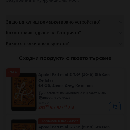
безупречната му функционалност.
Защо да купиш ремаркетирано устройство?
Какво значи здраве на батерията?
Какво е включено в кутията?
Сходни продукти с твоето търсене
- 24 €
Apple iPad mini 5 7.9" (2019) 5th Gen
Cellular
64 GB, Space Gray, Като нов
Доставка:
приблизително 2-3 работни дни
Вноски с 0% лихва
99
267
€
99
20
243
€ / 477
ЛВ
Последен в наличност
Apple iPad mini 5 7.9" (2019) 5th Gen