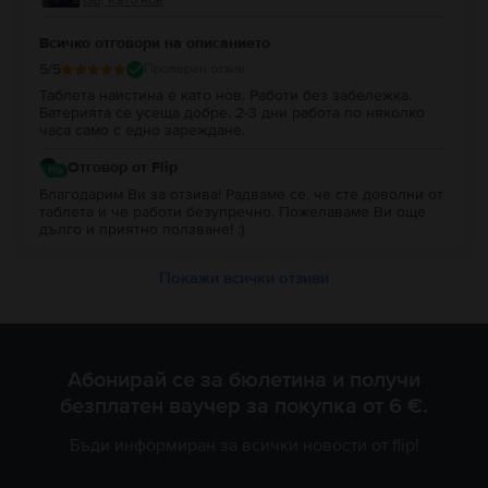
Всичко отговори на описанието
5
/5
Проверен отзив
Таблета наистина е като нов. Работи без забележка.
Батерията се усеща добре. 2-3 дни работа по няколко
часа само с едно зареждане.
Отговор от Flip
Благодарим Ви за отзива! Радваме се, че сте доволни от
таблета и че работи безупречно. Пожелаваме Ви още
дълго и приятно ползване! :)
Покажи всички отзиви
Абонирай се за бюлетина и получи
безплатен ваучер за покупка от 6 €.
Бъди информиран за всички новости от flip!