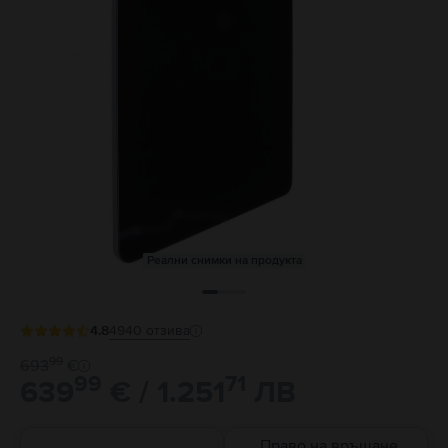
Реални снимки на продукта
4.8
4940
отзива
99
693
€
99
71
639
€ / 1.251
ЛВ
Право на връщане