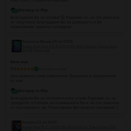
iPad 11 pro , страхотна находка
Отговор от Flip
Благодарим Ви за отзива! 😊 Радваме се, че сте доволни
от покупката. Благодарим Ви за доверието и Ви
пожелаваме приятно ползване!
Красимир Манев
,
20 Jul 2026
Apple iPad mini 6 8.3" (2021) 6th Gen Cellular, Space Gray,
64 GB, Като нов
Като нов
5
/5
Проверен отзив
Към момента няма забележки. Визуално е неразличим
от нов
Отговор от Flip
Благодарим Ви за положителния отзив! Радваме се, че
продуктът отговаря на очакванията Ви и че сте доволни
от състоянието му. Пожелаваме Ви приятно ползване! :)
Амореа
,
02 Jul 2026
Apple iPad 10.2” (2021) 9th Gen Cellular, Space Gray, 256
GB, Като нов