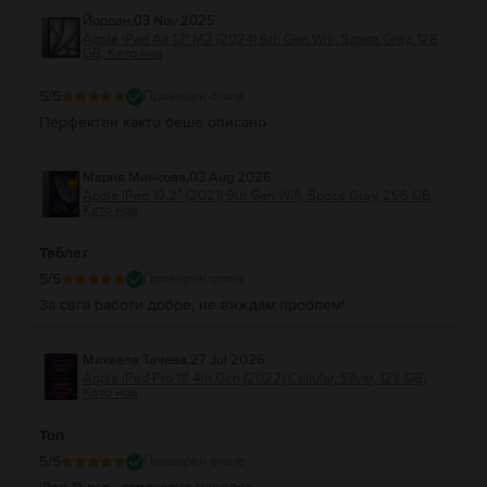
Йордан
,
03 Nov 2025
Apple iPad Air 13" M2 (2024) 6th Gen Wifi, Space Gray, 128
GB, Като нов
5
/5
Проверен отзив
Перфектен както беше описано
Мария Минкова
,
03 Aug 2026
Apple iPad 10.2” (2021) 9th Gen Wifi, Space Gray, 256 GB,
Като нов
Таблет
5
/5
Проверен отзив
За свга работи добре, не виждам проблем!
Михаела Тачева
,
27 Jul 2026
Apple iPad Pro 11" 4th Gen (2022) Cellular, Silver, 128 GB,
Като нов
Топ
5
/5
Проверен отзив