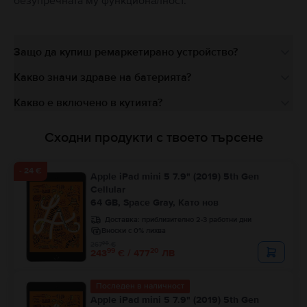
безупречната му функционалност.
Защо да купиш ремаркетирано устройство?
Какво значи здраве на батерията?
Какво е включено в кутията?
Сходни продукти с твоето търсене
- 24 €
Apple iPad mini 5 7.9" (2019) 5th Gen
Cellular
64 GB, Space Gray, Като нов
Доставка:
приблизително 2-3 работни дни
Вноски с 0% лихва
99
267
€
99
20
243
€ / 477
ЛВ
Последен в наличност
Apple iPad mini 5 7.9" (2019) 5th Gen