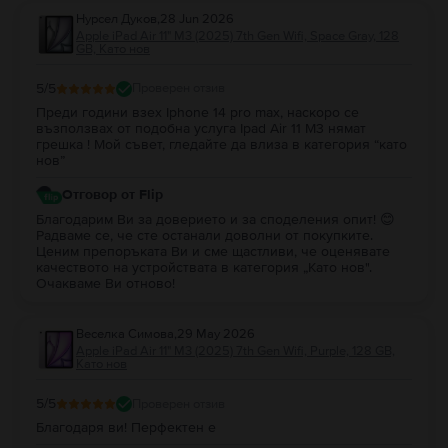
Нурсел Дуков
,
28 Jun 2026
Apple iPad Air 11" M3 (2025) 7th Gen Wifi, Space Gray, 128
GB, Като нов
5
/5
Проверен отзив
Преди години взех Iphone 14 pro max, наскоро се
възползвах от подобна услуга Ipad Air 11 M3 нямат
грешка ! Мой съвет, гледайте да влиза в категория “като
нов”
Отговор от Flip
Благодарим Ви за доверието и за споделения опит! 😊
Радваме се, че сте останали доволни от покупките.
Ценим препоръката Ви и сме щастливи, че оценявате
качеството на устройствата в категория „Като нов".
Очакваме Ви отново!
Веселка Симова
,
29 May 2026
Apple iPad Air 11" M3 (2025) 7th Gen Wifi, Purple, 128 GB,
Като нов
5
/5
Проверен отзив
Благодаря ви! Перфектен е