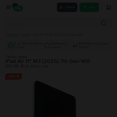
Продай
Купи
Таблети
/
Apple
/
iPad Air 11" M3 (2025) 7th Gen Wifi
С до 40% по-евтин
Гаранция 2
Безплатно връщане
от нов
години
30 дни
Tаблет Apple
iPad Air 11" M3 (2025) 7th Gen Wifi
128 GB, Blue, Като нов
-
104 €