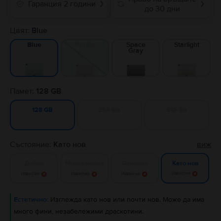
Гаранция 2 години
❯
❯
до 30 дни
Цвят:
Blue
Purple
Space
Starlight
Blue
Gray
Памет:
128 GB
256 GB
512 GB
128 GB
Състояние:
Като нов
виж
Добро
Много добро
Отлично
Като нов
Известие
Известие
Известие
Известие
Естетично:
Изглежда като нов или почти нов. Може да има
много фини, незабележими драскотини.