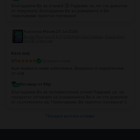
Благодарим Ви за отзива! 😊 Радваме се, че сте доволни
от покупката. Благодарим Ви за доверието и Ви
пожелаваме приятно ползване!
Красимир Манев
,
20 Jul 2026
Apple iPad mini 6 8.3" (2021) 6th Gen Cellular, Space Gray,
64 GB, Като нов
Като нов
5
/5
Проверен отзив
Към момента няма забележки. Визуално е неразличим
от нов
Отговор от Flip
Благодарим Ви за положителния отзив! Радваме се, че
продуктът отговаря на очакванията Ви и че сте доволни
от състоянието му. Пожелаваме Ви приятно ползване! :)
Покажи всички отзиви