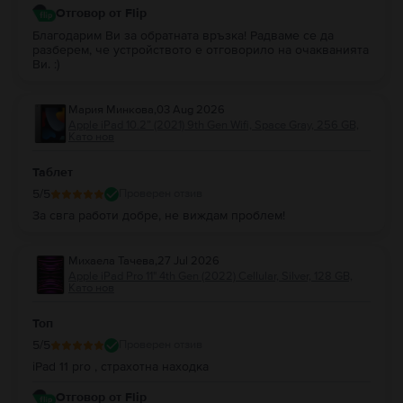
Отговор от Flip
Благодарим Ви за обратната връзка! Радваме се да
разберем, че устройството е отговорило на очакванията
Ви. :)
Мария Минкова
,
03 Aug 2026
Apple iPad 10.2” (2021) 9th Gen Wifi, Space Gray, 256 GB,
Като нов
Таблет
5
/5
Проверен отзив
За свга работи добре, не виждам проблем!
Михаела Тачева
,
27 Jul 2026
Apple iPad Pro 11" 4th Gen (2022) Cellular, Silver, 128 GB,
Като нов
Топ
5
/5
Проверен отзив
iPad 11 pro , страхотна находка
Отговор от Flip