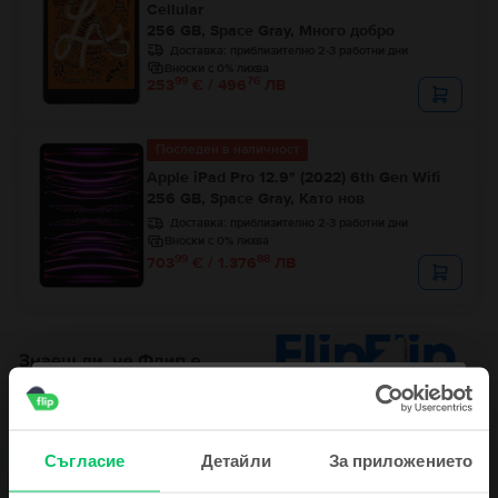
Cellular
256 GB, Space Gray, Много добро
Доставка:
приблизително 2-3 работни дни
Вноски с 0% лихва
99
76
253
€ / 496
ЛВ
Последен в наличност
Apple iPad Pro 12.9" (2022) 6th Gen Wifi
256 GB, Space Gray, Като нов
Доставка:
приблизително 2-3 работни дни
Вноски с 0% лихва
99
88
703
€ / 1.376
ЛВ
Съгласие
Детайли
За приложението
Описание
Tаблет Apple iPad Air 11" M3 (2025) 7th Gen Wifi, 128 GB, Blue, Като