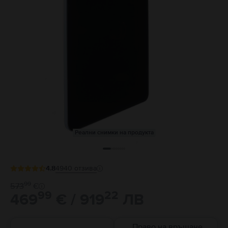
Реални снимки на продукта
4.8
4940
отзива
99
573
€
99
22
469
€ / 919
ЛВ
Право на връщане