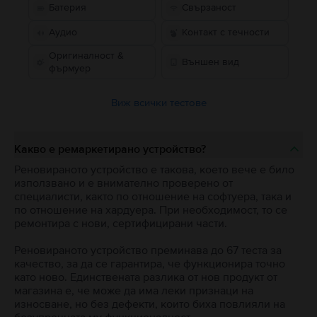
Батерия
Свързаност
Аудио
Контакт с течности
Оригиналност &
Външен вид
фърмуер
Виж всички тестове
Какво е ремаркетирано устройство?
Реновираното устройство е такова, което вече е било
използвано и е внимателно проверено от
специалисти, както по отношение на софтуера, така и
по отношение на хардуера. При необходимост, то се
ремонтира с нови, сертифицирани части.
Реновираното устройство преминава до 67 теста за
качество, за да се гарантира, че функционира точно
като ново. Единствената разлика от нов продукт от
магазина е, че може да има леки признаци на
износване, но без дефекти, които биха повлияли на