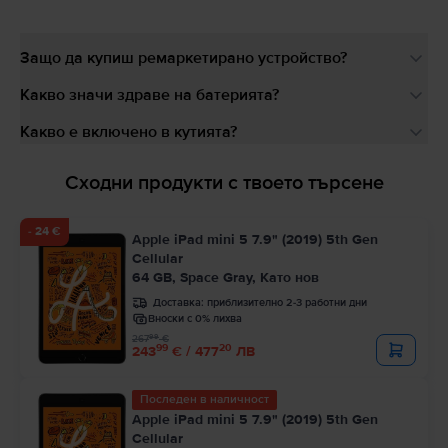
Защо да купиш ремаркетирано устройство?
Какво значи здраве на батерията?
Какво е включено в кутията?
Сходни продукти с твоето търсене
- 24 €
Apple iPad mini 5 7.9" (2019) 5th Gen
Cellular
64 GB, Space Gray, Като нов
Доставка:
приблизително 2-3 работни дни
Вноски с 0% лихва
99
267
€
99
20
243
€ / 477
ЛВ
Последен в наличност
Apple iPad mini 5 7.9" (2019) 5th Gen
Cellular