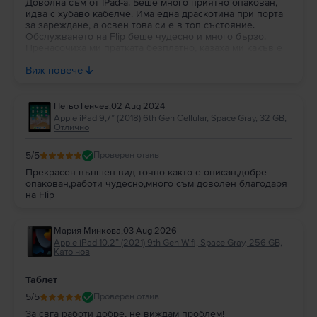
Доволна съм от IPad-a. Беше много приятно опакован,
5. Apple iPad 9.7” 6th Gen
на изплащане?
идва с хубаво кабелче. Има една драскотина при порта
Във
Flip.bg
всички устройства могат да бъдат закупени на изплащане.
за зареждане, а освен това си е в топ състояние.
Може да притежаваш таблета
Apple iPad 9.7” 6th Gen
разсрочено с
до
Обслужването на Flip беше чудесно и много бързо.
48 месечни вноски
. Виж
тук
как да се сдобиеш с
Apple iPad 9.7” 6th
Пренасочиха ми пратката безплатно, казаха ми какъв е
капаци тата на батерията - 90%. Съотношението цена-
Gen
на изплащане.
Виж повече
качество е чудесна. Благодаря!
Във
Flip.bg
офертите за
Apple iPad 9.7” 6th Gen Cellular
са щедри и
динамични, с цени, които са повече от изгодни за твоя бюджет.
Петьо Генчев
,
02 Aug 2024
Apple iPad 9,7” (2018) 6th Gen Cellular, Space Gray, 32 GB,
Отлично
5
/5
Проверен отзив
Прекрасен външен вид точно както е описан,добре
опакован,работи чудесно,много съм доволен благодаря
на Flip
Мария Минкова
,
03 Aug 2026
Apple iPad 10.2” (2021) 9th Gen Wifi, Space Gray, 256 GB,
Като нов
Таблет
5
/5
Проверен отзив
За свга работи добре, не виждам проблем!