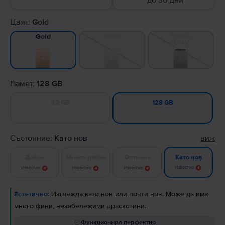
до 30 дни
Цвят:
Gold
Silver
Space
Gold
Gray
Памет:
128 GB
32 GB
128 GB
Състояние:
Като нов
виж
Добро
Много добро
Отлично
Като нов
Известие
Известие
Известие
Известие
Естетично:
Изглежда като нов или почти нов. Може да има
много фини, незабележими драскотини.
Функционира перфектно