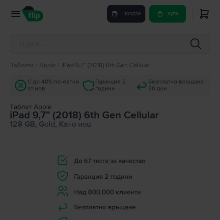
Продай
Купи
Таблети
/
Apple
/
iPad 9,7” (2018) 6th Gen Cellular
С до 40% по-евтин
Гаранция 2
Безплатно връщане
от нов
години
30 дни
Tаблет Apple
iPad 9,7” (2018) 6th Gen Cellular
128 GB, Gold, Като нов