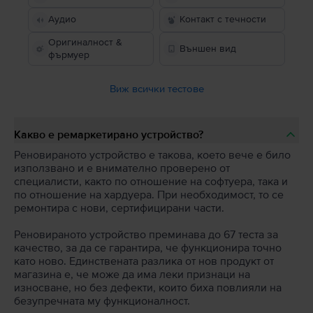
Аудио
Контакт с течности
Оригиналност &
Външен вид
фърмуер
Виж всички тестове
Какво е ремаркетирано устройство?
Реновираното устройство е такова, което вече е било
използвано и е внимателно проверено от
специалисти, както по отношение на софтуера, така и
по отношение на хардуера. При необходимост, то се
ремонтира с нови, сертифицирани части.
Реновираното устройство преминава до 67 теста за
качество, за да се гарантира, че функционира точно
като ново. Единствената разлика от нов продукт от
магазина е, че може да има леки признаци на
износване, но без дефекти, които биха повлияли на
безупречната му функционалност.