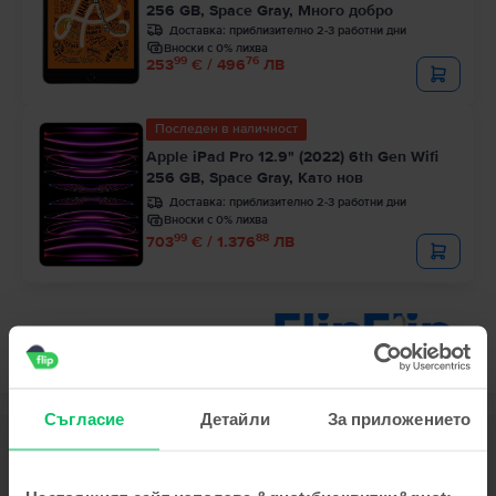
256 GB, Space Gray, Много добро
Доставка:
приблизително 2-3 работни дни
Вноски с 0% лихва
99
76
253
€ / 496
ЛВ
Последен в наличност
Apple iPad Pro 12.9" (2022) 6th Gen Wifi
256 GB, Space Gray, Като нов
Доставка:
приблизително 2-3 работни дни
Вноски с 0% лихва
99
88
703
€ / 1.376
ЛВ
Съгласие
Детайли
За приложението
Описание
Tаблет Apple iPad 9,7” (2018) 6th Gen Cellular, 128 GB, Gold, Като нов