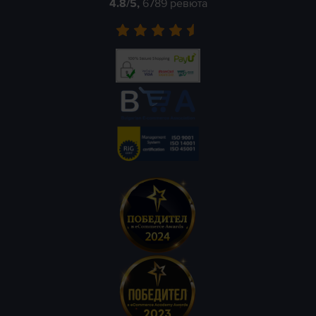
4.8
/5,
6789
ревюта