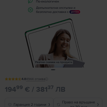
Реални снимки на продукта
4.8
4944
отзива
99
37
194
€ / 381
ЛВ
Право на връщане
Гаранция 2 години
❯
❯